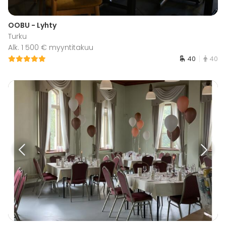
OOBU - Lyhty
Turku
Alk. 1 500 € myyntitakuu
40
40