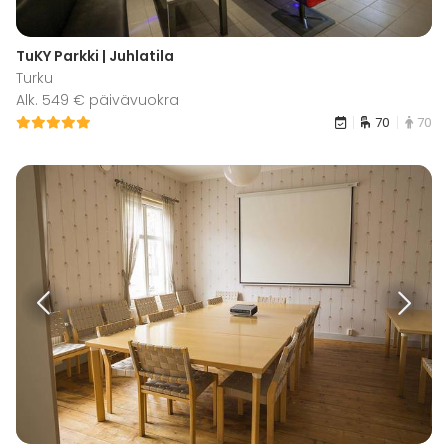
TuKY Parkki | Juhlatila
Turku
Alk. 549 € päivävuokra
70
70