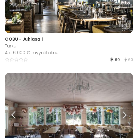
OOBU - Juhlasali
Turku
Alk. 6 000 € myyntitakuu
60
60