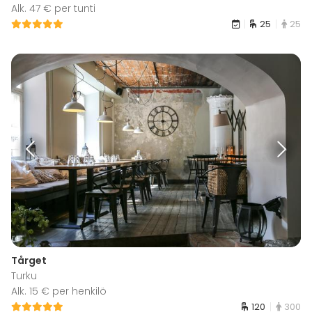
Alk. 47 € per tunti
25
25
Tårget
Turku
Alk. 15 € per henkilö
120
300