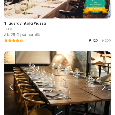
Tilausravintola Piazza
Turku
Alk. 25 € per henkilö
120
200