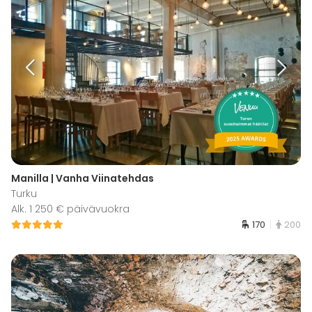
Manilla | Vanha Viinatehdas
Turku
Alk. 1 250 € päivävuokra
170
200