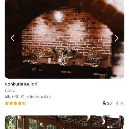
Nahkurin Kellari
Turku
Alk. 630 € päivävuokra
20
40