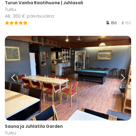
Turun Vanha Raatihuone | Juhlasali
Turku
Alk. 360 € päivävuokra
150
150
Sauna ja Juhlatila Garden
Turku