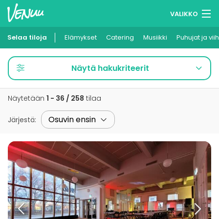
VALIKKO
Selaa tiloja
Elämykset
Muistilistasi
Catering
Musiikki
Puhujat ja vii
Kirjaudu
Näytä hakukriteerit
Suomi
Näytetään
1 - 36 / 258
tilaa
Ilmoita kohteesi
Järjestä
: