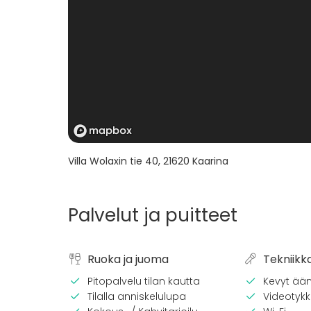
Villa Wolaxin tie 40
,
21620
Kaarina
Palvelut ja puitteet
Ruoka ja juoma
Tekniikk
Pitopalvelu tilan kautta
Kevyt ään
Tilalla anniskelulupa
Videotykki