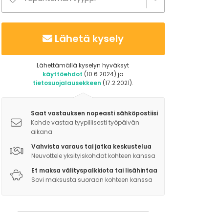
Lähetä kysely
Lähettämällä kyselyn hyväksyt
käyttöehdot
(10.6.2024) ja
tietosuojalausekkeen
(17.2.2021).
Saat vastauksen nopeasti sähköpostiisi
Kohde vastaa tyypillisesti työpäivän
aikana
Vahvista varaus tai jatka keskustelua
Neuvottele yksityiskohdat kohteen kanssa
Et maksa välityspalkkiota tai lisähintaa
Sovi maksusta suoraan kohteen kanssa