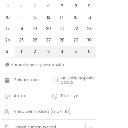
3
4
5
6
7
8
9
10
11
12
13
14
15
16
17
18
19
20
21
22
23
24
25
26
27
28
29
30
31
1
2
3
4
5
6
Varaustilanne kyselyn kautta
Muitakin sopivia
Päivämäärä
päiviä
Alkaa
Päättyy
Vieraiden määrä (max. 116)
Tapahtuman tyyppi