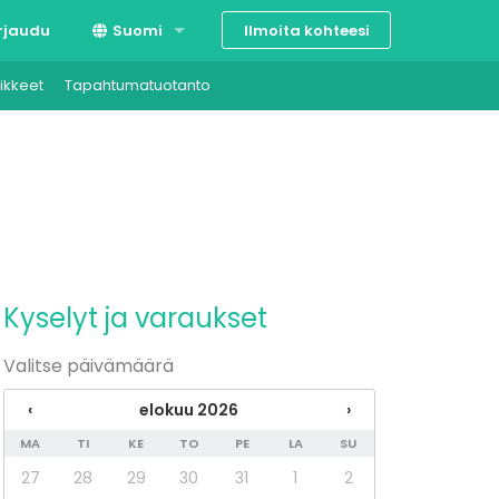
Ilmoita kohteesi
rjaudu
Suomi
ikkeet
Tapahtumatuotanto
Svenska
English
Kyselyt ja varaukset
Valitse päivämäärä
‹
elokuu 2026
›
MA
TI
KE
TO
PE
LA
SU
27
28
29
30
31
1
2