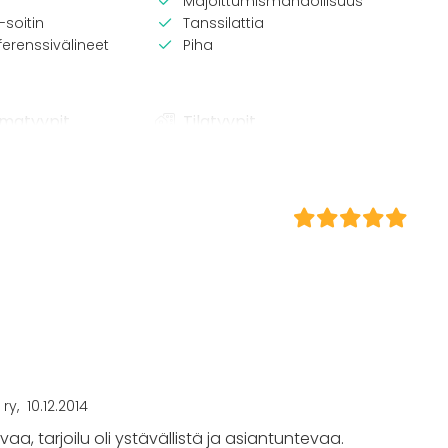
Majoittumismahdollisuus
-soitin
Tanssilattia
erenssivälineet
Piha
matyypit
Tilatyypit
Juhlasali
Saunatila
Ravintola
/ lounas
Kartano / Huvila
Terassi / Piha
 / konferenssi
äytös
ilaisuus
 / retriitti
ktiviteetti
t
 ry
10.12.2014
vaa, tarjoilu oli ystävällistä ja asiantuntevaa.