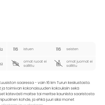
116
116
la
istuen
seisten
omat ruoat ei
omat juomat ei
ua
sallittu
sallittu
Kuusiston saaressa - vain 16 km Turun keskustasta.
t ja toimivan kokonaisuuden kokouksiin sekä
äset kätevästi maitse tai meritse kauniista saaristosta
ipuolinen kohde, ja ehkä juuri siksi monet