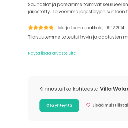
Aktiviteetit
Saunatilat ja poreamme toimivat seurueellem
Ulkoilu
järjestetty. Toiveemme järjestelyjen suhteen t
Uinti
Veneily
Marja Leena Jaakkola
09.12.2014
Tilaisuutemme toteutui hyvin ja odotusten mu
Lisätietoa palveluista ja puitteista
Järjestämme tiloissamme monenlaista aktivite
Näytä lisää arvosteluita
saaristolaisolympialaisia, paint ballia ja pa
saaristomaisemista nauttien!
Lisätietoa aktiviteeteista
Villa Wolaxin ympäristö on kuin luotu erilais
Kiinnostuitko kohteesta
Villa Wola
Valitse ohjelmista sinun ryhmällesi sopivin ja
Räätälöimme myös tapahtumia yhdistelemällä
Lisää muistilista
Ota yhteyttä
kokonaisuuksiksi ja teemme aktiivista yhteis
järjestyy kaikki mahdollinen ja vähän mahdot
purjehduskilpailut.