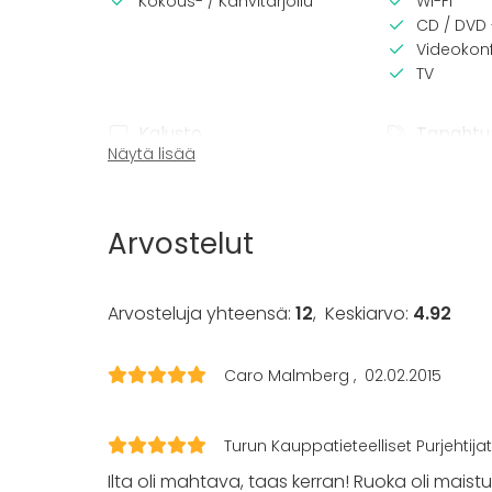
Kokous- / Kahvitarjoilu
Wi-Fi
CD / DVD 
Videokonf
TV
Kalusto
Tapahtu
Näytä lisää
Palju / poreallas
Juhlat
Esiintymislava
Häät
Muistiinpanovälineet
Saunailta
Arvostelut
Fläppi- / Valkotaulu
Illallinen 
Pyyhkeet
Kokous
Astiasto
Seminaari
Arvosteluja yhteensä:
12
,
Keskiarvo:
4.92
Messut
Esitys / n
Virkistyst
Caro Malmberg
02.02.2015
Mökkireissu
Elämys / a
Pikkujoulu
Turun Kauppatieteelliset Purjehtijat
Ilta oli mahtava, taas kerran! Ruoka oli maistu