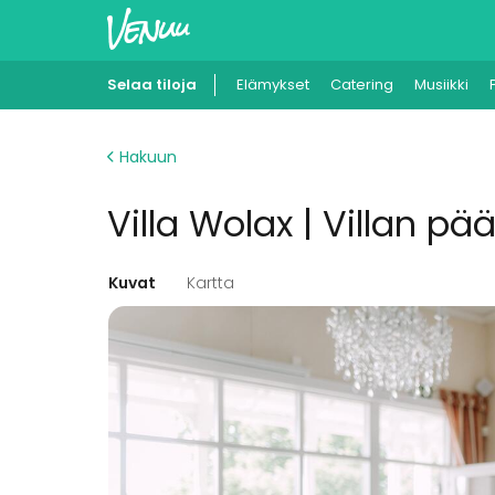
Selaa tiloja
Elämykset
Catering
Musiikki
Hakuun
Villa Wolax | Villan pä
Kuvat
Kartta