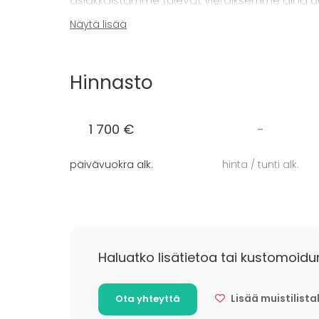
asiakkaistamme tulevat vieraiksemme aina 
Näytä lisää
Villa Wolaxin päärakennuksessa ja saunaraken
muutaman hengen tapaamisista 60 hengen koko
järjestät unohtumattomat häät saaristomai
Hinnasto
Katso myös elämyspalvelut:
Purjehduskokem
1 700 €
-
päivävuokra alk.
hinta / tunti alk.
Haluatko lisätietoa tai kustomoidu
Lisää muistilista
Ota yhteyttä