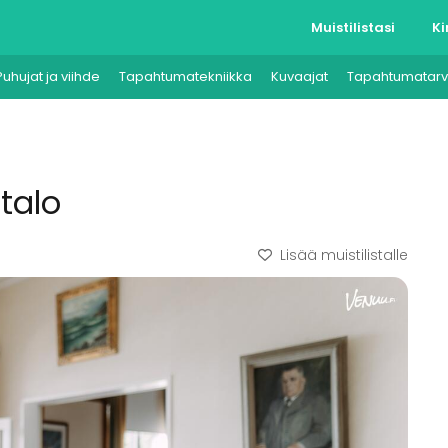
Muistilistasi
Ki
Puhujat ja viihde
Tapahtumatekniikka
Kuvaajat
Tapahtumatarv
ätalo
Lisää muistilistalle