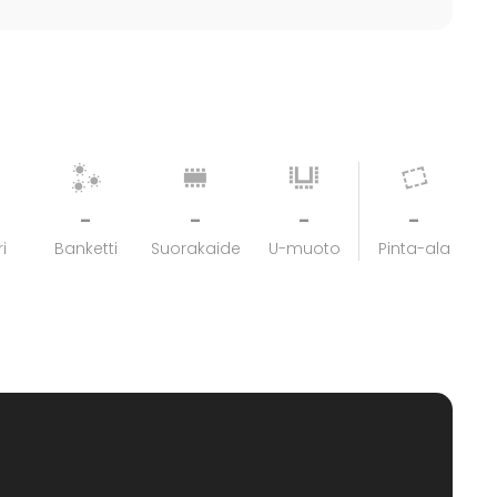
-
-
-
-
i
Banketti
Suorakaide
U-muoto
Pinta-ala