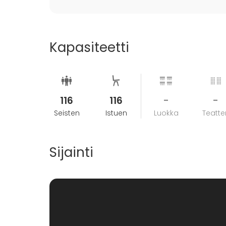
Kapasiteetti
116
116
-
-
Seisten
Istuen
Luokka
Teatter
Sijainti