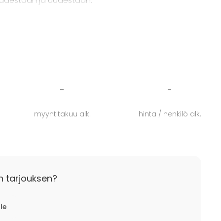
uudestaan ja uudestaan.
nuksissa on monta erikokoista tilaa, jotka sopivat
uksiin ja suurempiinkin tilaisuuksiin. Täällä
semassa, täynnä vanhanajan romantiikkaa!
us
&
RIB-veneily
-
-
myyntitakuu alk.
hinta / henkilö alk.
n tarjouksen?
lle