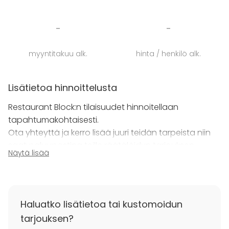
Restaurant Blockissa voi järjestää myös catering-
palveluita hyödyntäen unohtumattomia tilaisuuksia,
-
-
jotka räätälöidään asiakkaiden toiveiden mukaan.
Tämä tila on luotu elämään ja hengittämään
myyntitakuu alk.
hinta / henkilö alk.
erilaisten tapahtumien mukana, tarjoten loistavat
puitteet jokaiselle tilaisuudelle.
Lisätietoa hinnoittelusta
Restaurant Block:n tilaisuudet hinnoitellaan
tapahtumakohtaisesti.
Ota yhteyttä ja kerro lisää juuri teidän tarpeista niin
saat paluupostina teille räätälöidyn tarjouksen.
Näytä lisää
Haluatko lisätietoa tai kustomoidun
tarjouksen?