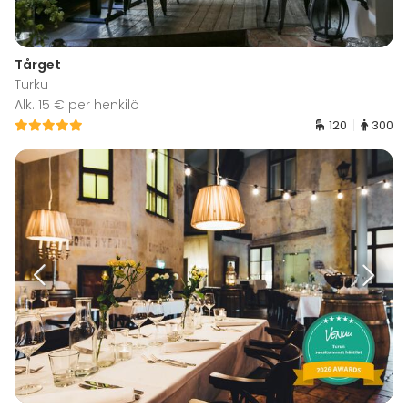
Tårget
Turku
Alk. 15 € per henkilö
120
300