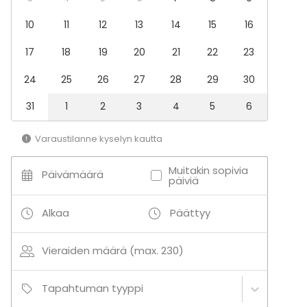
Illallinen / lounas
10
11
12
13
14
15
16
Kokous
Seminaari / konferenssi
17
18
19
20
21
22
23
Messut
Esitys / näytös
24
25
26
27
28
29
30
Virkistystilaisuus
Mökkireissu / retriitti
31
1
2
3
4
5
6
Elämys / aktiviteetti
Pikkujoulut
Varaustilanne kyselyn kautta
Tilatyypit
Muitakin sopivia
Päivämäärä
Juhlasali
päiviä
Ravintola
Lounge
Alkaa
Päättyy
Baari
Vieraiden määrä (max. 230)
Lisätietoa palveluista ja puitteista
Tapahtuman tyyppi
75" näyttö, 100" tv/näyttö, clickshare, jabra-