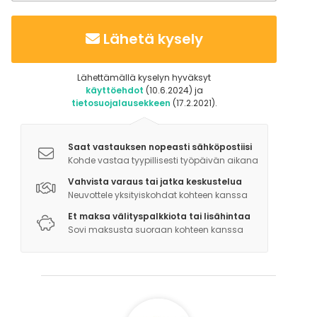
konferenssikaiutin, valkotaulu, muistiinpanovälineet,
mahdollisuus saada parempi äänentoisto ja
mikrofoni. Videotykki tilauksesta.
Lähetä kysely
Lähettämällä kyselyn hyväksyt
käyttöehdot
(10.6.2024) ja
tietosuojalausekkeen
(17.2.2021).
Saat vastauksen nopeasti sähköpostiisi
Kohde vastaa tyypillisesti työpäivän aikana
Vahvista varaus tai jatka keskustelua
Neuvottele yksityiskohdat kohteen kanssa
Et maksa välityspalkkiota tai lisähintaa
Sovi maksusta suoraan kohteen kanssa