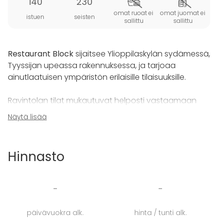
140
230
omat ruoat ei
omat juomat ei
istuen
seisten
sallittu
sallittu
Restaurant Block
sijaitsee Ylioppilaskylän sydämessä,
Tyyssijan upeassa rakennuksessa, ja tarjoaa
ainutlaatuisen ympäristön erilaisille tilaisuuksille.
Ravintolan tilat mukautuvat helposti vastaamaan
erilaisten tilaisuuksien tarpeita. Tilaan mahtuu jopa
Näytä lisää
230 henkeä tarjoten upeat puitteet niin
yritystapahtumille, juhlatilaisuuksille kuin
opiskelijatapahtumille.
Hinnasto
Kokoukset ja juhlat löytävät täältä juuri oikeanlaisen
ympäristön, olipa kyseessä sitten intiimimpi tilaisuus
-
-
kabinetissa
tai suurempi tapahtuma koko
ravintolassa.
päivävuokra alk.
hinta / tunti alk.