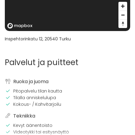
Inspehtorinkatu 12
,
20540
Turku
Palvelut ja puitteet
Ruoka ja juoma
Pitopalvelu tilan kautta
Tilalla anniskelulupa
Kokous- / Kahvitarjoilu
Tekniikka
Kevyt äänentoisto
Videotykki tai esitysnäyttö