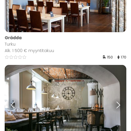
Grädda
Turku
Alk. 1 500 € myyntitakuu
150
170