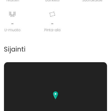
Teatteri
Banketti
Suorakaide
-
-
U-muoto
Pinta-ala
Sijainti