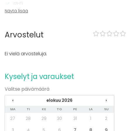
Wi-Fi
Pro äänilaitteisto
Näytä lisää
TV
Tilaan kuuluu
Arvostelut
Terassi
Esteetön tila
Musiikki kovalla OK
Ei vielä arvosteluja.
Hansel-sopimus
Kalusto
Kyselyt ja varaukset
Esiintymislava
Muistiinpanovälineet
Valitse päivämäärä
Fläppi- / Valkotaulu
Astiasto
‹
elokuu 2026
›
Tapahtumatyypit
MA
TI
KE
TO
PE
LA
SU
Juhlat
27
28
29
30
31
1
2
Häät
Saunailta
3
4
5
6
7
8
9