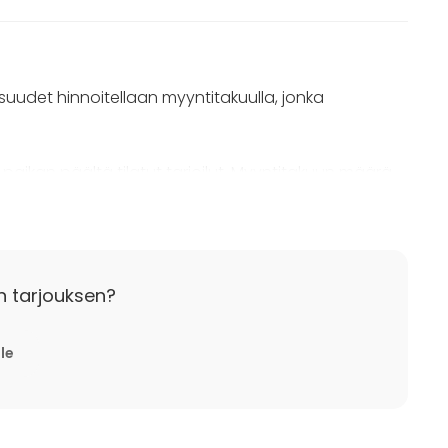
aisuudet hinnoitellaan myyntitakuulla, jonka
paikan päältä tilatut tarjoilut. Myyntitakuun määrä
ilömäärän sekä valitun tapahtumatilan mukaan.
n tarjouksen?
lle