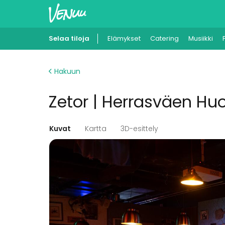
Selaa tiloja
Elämykset
Catering
Musiikki
Hakuun
Zetor | Herrasväen Hu
Kuvat
Kartta
3D-esittely