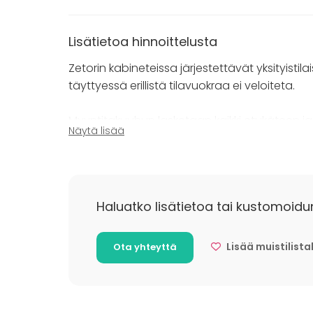
Lisätietoa hinnoittelusta
Zetorin kabineteissa järjestettävät yksityistil
täyttyessä erillistä tilavuokraa ei veloiteta.
Myyntitakuuhun lasketaan kaikki etukäteen ja 
Näytä lisää
vaihtelee mm. tilaisuuden ajankohdan, henk
MYYNTITAKUUT:
- Arkisin: Ei myyntitakuuta, minimi 20hlö
Haluatko lisätietoa tai kustomoidu
- Perjantaisin & lauantaisin: 2 500€
- Pikkujoulukausi (1.11. - 31.12.): 3 000€
Lisää muistilista
Ota yhteyttä
RYHMÄMENUT (yli 4hlö):
- tammi - lokakuu: 53€ (s-etu 45€)