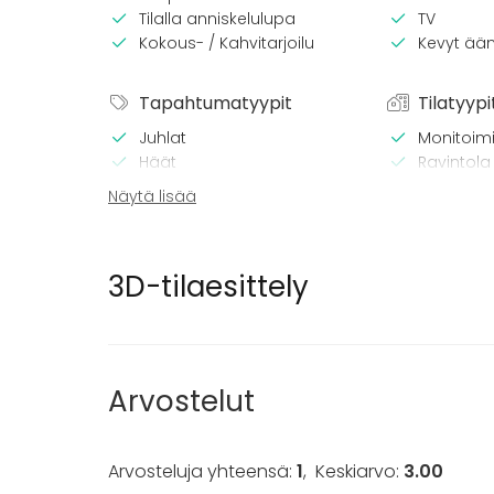
Tilalla anniskelulupa
TV
Kokous- / Kahvitarjoilu
Kevyt ään
Tapahtumatyypit
Tilatyypi
Juhlat
Monitoimi
Häät
Ravintola
Saunailta
Kabinetti
Näytä lisää
Illallinen / lounas
Kokous
Seminaari / konferenssi
3D-tilaesittely
Messut
Esitys / näytös
Virkistystilaisuus
Mökkireissu / retriitti
Elämys / aktiviteetti
Arvostelut
Pikkujoulut
Arvosteluja yhteensä:
1
,
Keskiarvo:
3.00