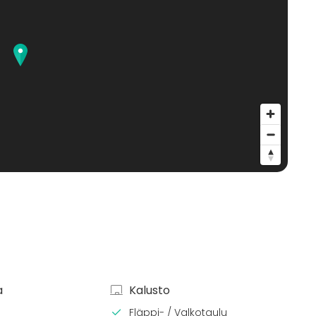
a
Kalusto
Fläppi- / Valkotaulu