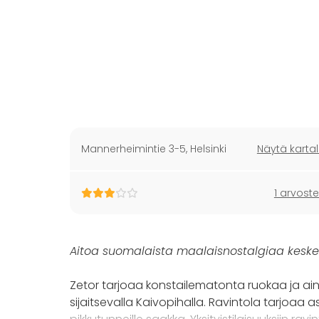
Mannerheimintie 3-5
,
Helsinki
Näytä kartal
1 arvoste
Aitoa suomalaista maalaisnostalgiaa keskel
Zetor tarjoaa konstailematonta ruokaa ja ai
sijaitsevalla Kaivopihalla. Ravintola tarjoaa 