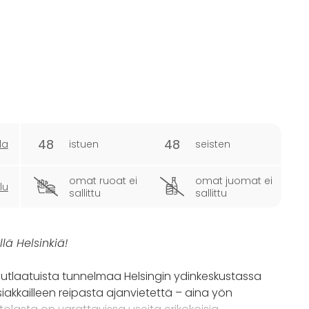
48
48
la
istuen
seisten
omat ruoat ei
omat juomat ei
lu
sallittu
sallittu
lä Helsinkiä!
nutlaatuista tunnelmaa Helsingin ydinkeskustassa
asiakkailleen reipasta ajanvietettä – aina yön