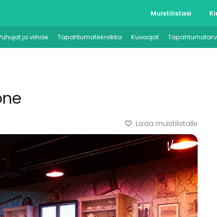
Muistilistasi
Ki
Puhujat ja viihde
Tapahtumatekniikka
Kuvaajat
Tapahtumatarv
one
Lisää muistilistalle