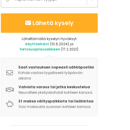
Lähetä kysely
Lähettämällä kyselyn hyväksyt
käyttöehdot
(10.6.2024) ja
tietosuojalausekkeen
(17.2.2021).
Saat vastauksen nopeasti sähköpostiisi
Kohde vastaa tyypillisesti työpäivän
aikana
Vahvista varaus tai jatka keskustelua
Neuvottele yksityiskohdat kohteen kanssa
Et maksa välityspalkkiota tai lisähintaa
Sovi maksusta suoraan kohteen kanssa