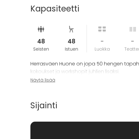
Kapasiteetti
Zetorissa järjestettävien tilaisuuksien yhtey
kysy lisää!
48
48
-
-
Seisten
Istuen
Luokka
Teatter
Herrasväen Huone on jopa 50 hengen tapahtum
kokoukset ja workshopit juhlien lisäksi.
Näytä lisää
Tila on yhdistettävissä Tankavaaran (32hlö) 
Sijainti