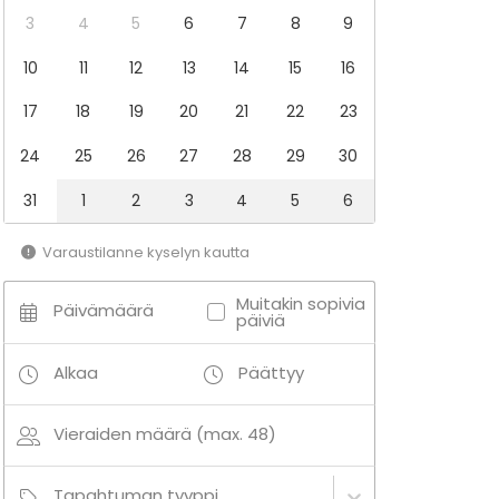
3
4
5
6
7
8
9
10
11
12
13
14
15
16
17
18
19
20
21
22
23
24
25
26
27
28
29
30
31
1
2
3
4
5
6
Varaustilanne kyselyn kautta
Muitakin sopivia
Päivämäärä
päiviä
Alkaa
Päättyy
Vieraiden määrä (max. 48)
Tapahtuman tyyppi