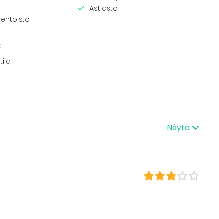
Astiasto
entoisto
t
tila
Näytä