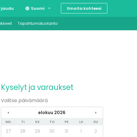
Ilmoita kohteesi
rjaudu
Suomi
ikkeet
Tapahtumatuotanto
Svenska
English
Kyselyt ja varaukset
Valitse päivämäärä
‹
elokuu 2026
›
MA
TI
KE
TO
PE
LA
SU
27
28
29
30
31
1
2