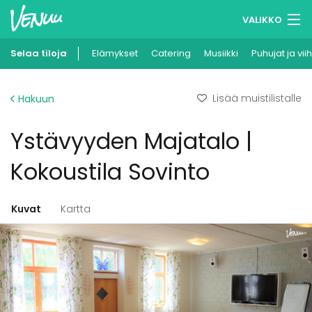
VALIKKO
Selaa tiloja
Elämykset
Muistilistasi
Catering
Musiikki
Puhujat ja vii
Kirjaudu
Lisää muistilistalle
Hakuun
Suomi
Ystävyyden Majatalo |
Ilmoita kohteesi
Kokoustila Sovinto
Kuvat
Kartta