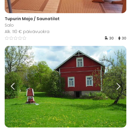
Tupurin Maja / Saunatilat
Salo
Alk. 110 € päivävuokra
30
30