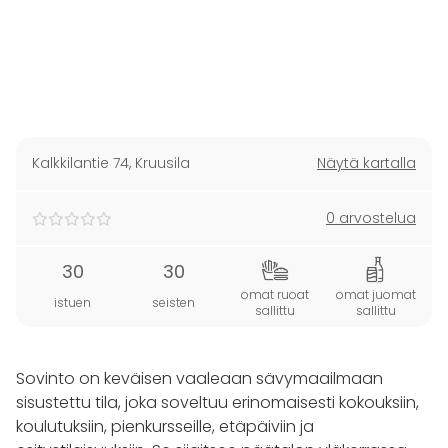
Kalkkilantie 74
,
Kruusila
Näytä kartalla
0 arvostelua
30
30
omat ruoat
omat juomat
istuen
seisten
sallittu
sallittu
Sovinto on keväisen vaaleaan sävymaailmaan
sisustettu tila, joka soveltuu erinomaisesti kokouksiin,
koulutuksiin, pienkursseille, etäpäiviin ja