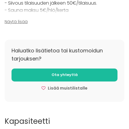
- Siivous tilaisuuden jälkeen 50€/tilaisuus.
- Sauna maksu 5€/hlö/kerta
Näytä lisää
Virkistyspäiviin tai yritysten "metsäpäiville"
suosittelemme myös saunan ja majoituksen
varaamista.
Haluatko lisätietoa tai kustomoidun
Lisätietoa peruutuksesta
tarjouksen?
Kahta kuukautta ennen tapahtumaa sen voi
peruuttaa kokonaan ilmaiseksi. Sen jälkeen
Ota yhteyttä
peruutusmaksu olisi 30% arvioidusta
kokonaissummasta.
Lisää muistilistalle
Kapasiteetti