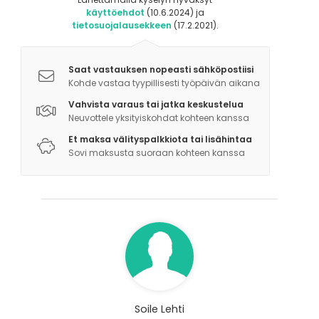
Saunan vuokraaminen tilan yhteyteen mahdollista
käyttöehdot
(10.6.2024) ja
tietosuojalausekkeen
(17.2.2021).
katso alta muita tiloja mitä paikastamme voi
vuokrata.
Saat vastauksen nopeasti sähköpostiisi
Löytyy myös majoitusmahdollisuus noin 50 henkilölle
Kohde vastaa tyypillisesti työpäivän aikana
2-5 hengen huoneista.
Vahvista varaus tai jatka keskustelua
Neuvottele yksityiskohdat kohteen kanssa
Lisätietoa aktiviteeteista
Et maksa välityspalkkiota tai lisähintaa
Tilamme sijaitsevat järven rannalla. Talvella on
Sovi maksusta suoraan kohteen kanssa
avantouintimahdollisuus.
Soile Lehti