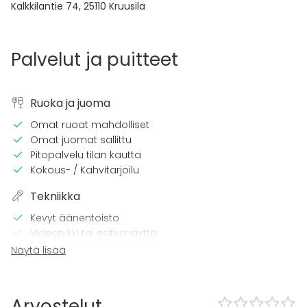
Kalkkilantie 74
,
25110
Kruusila
Palvelut ja puitteet
Ruoka ja juoma
Omat ruoat mahdolliset
Omat juomat sallittu
Pitopalvelu tilan kautta
Kokous- / Kahvitarjoilu
Tekniikka
Kevyt äänentoisto
Videotykki tai esitysnäyttö
Wi-Fi
Näytä lisää
Tulostin
CD / DVD -soitin
TV
Arvostelut