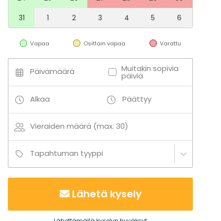
Kokous
Seminaari / konferenssi
31
1
2
3
4
5
6
Messut
Esitys / näytös
Vapaa
Osittain vapaa
Varattu
Virkistystilaisuus
Mökkireissu / retriitti
Muitakin sopivia
Elämys / aktiviteetti
Päivämäärä
päiviä
Pikkujoulut
Tilatyypit
Alkaa
Päättyy
Kokoushuone
Kabinetti
Vieraiden määrä (max. 30)
Luokkahuone
Tapahtuman tyyppi
Aktiviteetit
Ulkoilu
Uinti
Lähetä kysely
Lisätietoa palveluista ja puitteista
Lähettämällä kyselyn hyväksyt