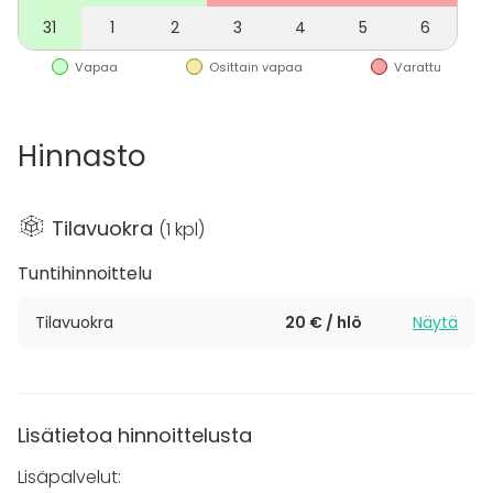
valmistakka, ja kesäisin käytössä on parveke, jolta
31
1
2
3
4
5
6
avautuu näkymä luonnon rauhaan.
Vapaa
Osittain vapaa
Varattu
Hinnasto
Tilavuokra
(
1 kpl
)
Tuntihinnoittelu
Tilavuokra
20 € / hlö
Näytä
Lisätietoa hinnoittelusta
Lisäpalvelut: