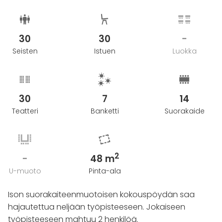
30
30
-
Seisten
Istuen
Luokka
30
7
14
Teatteri
Banketti
Suorakaide
2
-
48 m
U-muoto
Pinta-ala
Ison suorakaiteenmuotoisen kokouspöydän saa
hajautettua neljään työpisteeseen. Jokaiseen
työpisteeseen mahtuu 2 henkilöä.