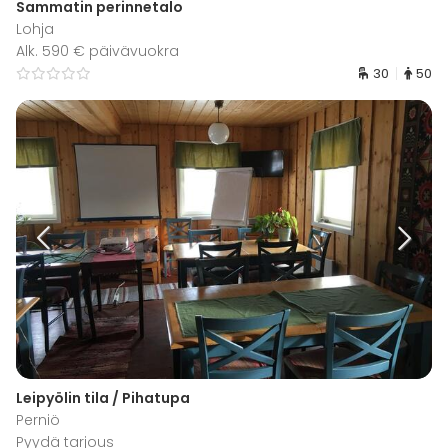
Sammatin perinnetalo
Lohja
Alk. 590 € päivävuokra
30
50
Leipyölin tila / Pihatupa
Perniö
Pyydä tarjous