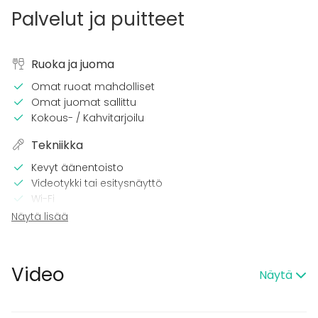
Palvelut ja puitteet
Ruoka ja juoma
Omat ruoat mahdolliset
Omat juomat sallittu
Kokous- / Kahvitarjoilu
Tekniikka
Kevyt äänentoisto
Videotykki tai esitysnäyttö
Wi-Fi
Tulostin
Näytä lisää
Kalusto
Keittiö asiakkaan käytössä
Video
Näytä
Muistiinpanovälineet
Fläppi- / Valkotaulu