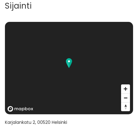
Sijainti
Karjalankatu 2
,
00520
Helsinki