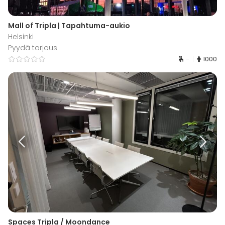
Mall of Tripla | Tapahtuma-aukio
Helsinki
Pyydä tarjous
-
1000
Spaces Tripla / Moondance