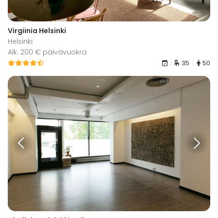
Virgiinia Helsinki
Helsinki
Alk. 200 € päivävuokra
35
50