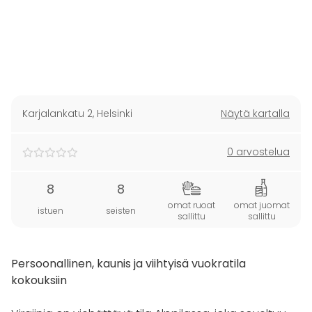
Karjalankatu 2
,
Helsinki
Näytä kartalla
0 arvostelua
8
8
omat ruoat
omat juomat
istuen
seisten
sallittu
sallittu
Persoonallinen, kaunis ja viihtyisä vuokratila
kokouksiin