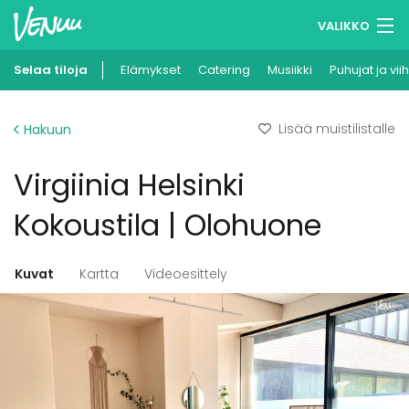
VALIKKO
Selaa tiloja
Elämykset
Muistilistasi
Catering
Musiikki
Puhujat ja vii
Kirjaudu
Lisää muistilistalle
Hakuun
Suomi
Virgiinia Helsinki
Ilmoita kohteesi
Kokoustila | Olohuone
Kuvat
Kartta
Videoesittely