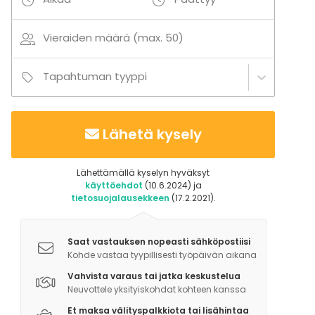
Vieraiden määrä (max. 50)
Tapahtuman tyyppi
Lähetä kysely
Lähettämällä kyselyn hyväksyt
käyttöehdot
(10.6.2024) ja
tietosuojalausekkeen
(17.2.2021).
Saat vastauksen nopeasti sähköpostiisi
Kohde vastaa tyypillisesti työpäivän aikana
Vahvista varaus tai jatka keskustelua
Neuvottele yksityiskohdat kohteen kanssa
Et maksa välityspalkkiota tai lisähintaa