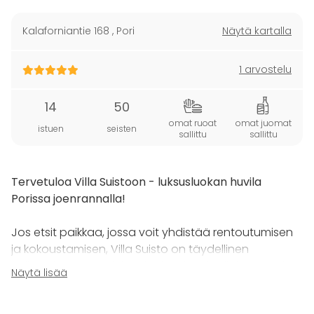
Kalaforniantie 168
,
Pori
Näytä kartalla
1 arvostelu
14
50
omat ruoat
omat juomat
istuen
seisten
sallittu
sallittu
Tervetuloa Villa Suistoon - luksusluokan huvila
Porissa joenrannalla!
Jos etsit paikkaa, jossa voit yhdistää rentoutumisen
ja kokoustamisen, Villa Suisto on täydellinen
vaihtoehto. Tämä luksusluokan huvila sijaitsee Porin
Näytä lisää
keskustan lähellä, joenrannalla, ja tarjoaa upeat tilat
illanviettoon ja kokouksiin.