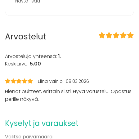
Esitys / näytös
seurasta nauttien. Terassille rakennetussa
Näytä lisää
Virkistystilaisuus
teltassa oli tunnelma huipussaan illan
Mökkireissu / retriitti
pimentyessä.
Elämys / aktiviteetti
Pikkujoulut
Arvostelut
Tilatyypit
Saunatila
Arvosteluja yhteensä:
Kartano / Huvila
1
,
Mökki
Keskiarvo:
5.00
Elämyspalvelu
Aktiviteetit
Elina Vainio
08.03.2026
Hienot puitteet, erittäin siisti. Hyvä varustelu. Opastus
Golf
Veneily
perille näkyvä.
Lisätietoa aktiviteeteista
Kyselyt ja varaukset
Sup-lauta 20€ kpl yhteensä 4kpl
Yamarin Gross moottori vene 70 hv
Valitse päivämäärä