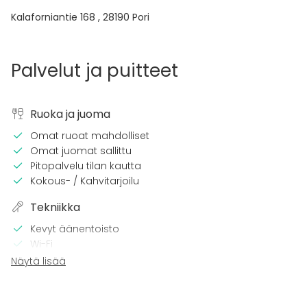
Kalaforniantie 168
,
28190
Pori
Palvelut ja puitteet
Ruoka ja juoma
Omat ruoat mahdolliset
Omat juomat sallittu
Pitopalvelu tilan kautta
Kokous- / Kahvitarjoilu
Tekniikka
Kevyt äänentoisto
Wi-Fi
TV
Näytä lisää
Tilaan kuuluu