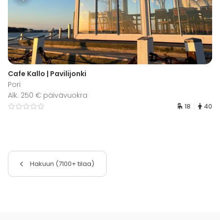
Cafe Kallo | Pavilijonki
Pori
Alk. 250 € päivävuokra
18
40
Hakuun (7100+ tilaa)