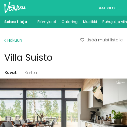
VALIKKO
Selaa tiloja
Elämykset
Muistilistasi
Catering
Musiikki
Puhujat ja vii
Kirjaudu
Lisää muistilistalle
Hakuun
Suomi
Villa Suisto
Ilmoita kohteesi
Kuvat
Kartta