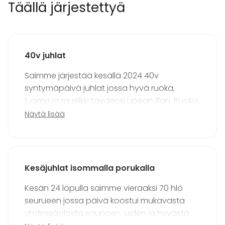
Terassi
Täällä järjestettyä
Sauna
Esteetön tila
Majoittumismahdollisuus
Piha
40v juhlat
Kalusto
Saimme järjestää kesällä 2024 40v
Palju / poreallas
syntymäpäivä juhlat jossa hyvä ruoka,
Keittiö asiakkaan käytössä
juoma ja musiikki täydensi upean illan. Ruoka
Pyyhkeet
Astiasto
toimitettiin paikalle yhteistyö yrityksen
Näytä lisää
toimesta ja tarjoilija hoiti ruokien esillepanon
Tapahtumatyypit
ja sankari sai keskittyä illasta nauttimiseen.
Juhlat
Häät
Kesäjuhlat isommalla porukalla
Saunailta
Illallinen / lounas
Kesän 24 lopulla saimme vieraaksi 70 hlö
Kokous
seurueen jossa päivä koostui mukavasta
Seminaari / konferenssi
yhdessäolosta saunoen, uiden ja hyvästä
Messut