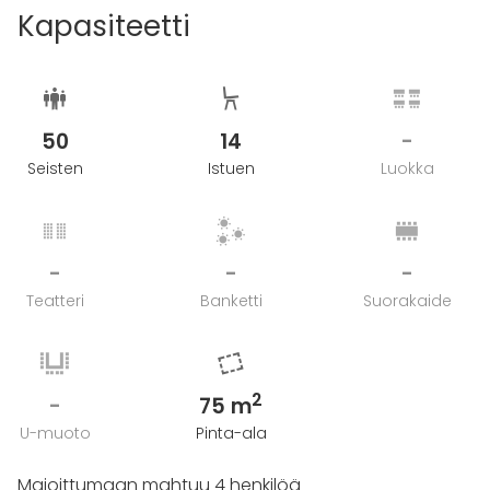
Kapasiteetti
50
14
-
Seisten
Istuen
Luokka
-
-
-
Teatteri
Banketti
Suorakaide
2
-
75 m
U-muoto
Pinta-ala
Majoittumaan mahtuu 4 henkilöä