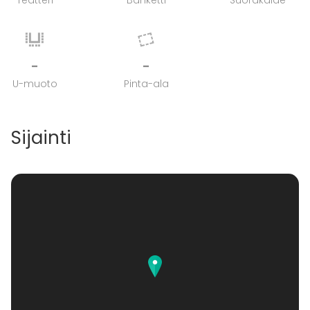
Teatteri
Banketti
Suorakaide
-
-
U-muoto
Pinta-ala
Sijainti