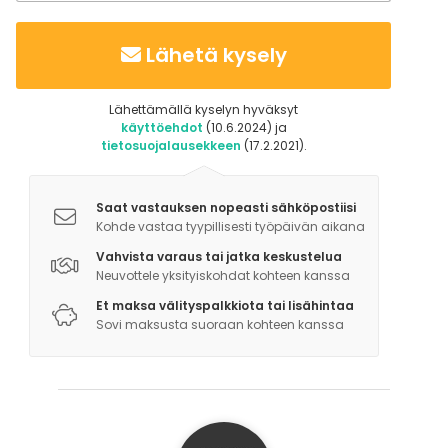
Lähetä kysely
Lähettämällä kyselyn hyväksyt
käyttöehdot
(10.6.2024) ja
tietosuojalausekkeen
(17.2.2021).
Saat vastauksen nopeasti sähköpostiisi
Kohde vastaa tyypillisesti työpäivän aikana
Vahvista varaus tai jatka keskustelua
Neuvottele yksityiskohdat kohteen kanssa
Et maksa välityspalkkiota tai lisähintaa
Sovi maksusta suoraan kohteen kanssa