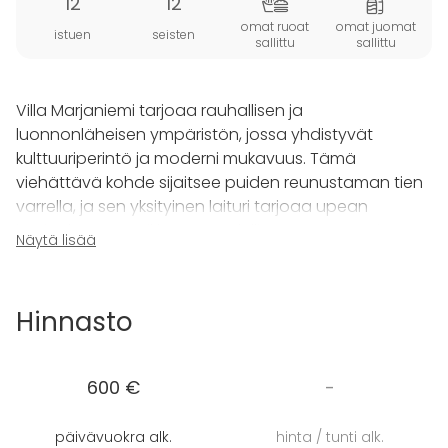
12
12
omat ruoat
omat juomat
istuen
seisten
sallittu
sallittu
Villa Marjaniemi tarjoaa rauhallisen ja
luonnonläheisen ympäristön, jossa yhdistyvät
kulttuuriperintö ja moderni mukavuus. Tämä
viehättävä kohde sijaitsee puiden reunustaman tien
varrella, ja sen yksityinen laituri tarjoaa upean
järvinäkymän. Paikka on täydellinen rentoutumiseen
Näytä lisää
ja virkistäytymiseen, sillä sen tilavat ulkoalueet
kutsuvat nauttimaan luonnosta. Puulämmitteinen
sauna sekä erillinen saunamökki järven rannalla
Hinnasto
tarjoavat autenttisen suomalaisen
saunakokemuksen, ja lähellä voi joskus nähdä
villieläimiä, kuten peuroja.
600 €
-
Sisätiloissa valoisat asuintilat luovat kodikkaan
päivävuokra alk.
hinta / tunti alk.
tunnelman. Kohteessa on kauniisti sisustettu kirjasto,