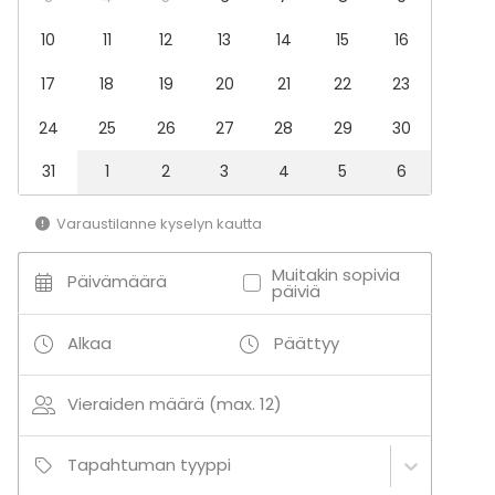
Messut
10
11
12
13
14
15
16
Esitys / näytös
Virkistystilaisuus
17
18
19
20
21
22
23
Mökkireissu / retriitti
Elämys / aktiviteetti
24
25
26
27
28
29
30
Pikkujoulut
31
1
2
3
4
5
6
Tilatyypit
Kartano / Huvila
Varaustilanne kyselyn kautta
Mökki
Yksityisasunto
Muitakin sopivia
Päivämäärä
Ulkotila
päiviä
Aktiviteetit
Alkaa
Päättyy
Ulkoilu
Uinti
Vieraiden määrä (max. 12)
Tapahtuman tyyppi