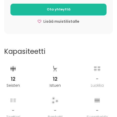
Varaajan tulee olla vähintään 30-vuotias.
Ota yhteyttä
Polttareiden järjestäminen tilassa ei ole sallittua.
Lisää muistilistalle
Kapasiteetti
12
12
-
Seisten
Istuen
Luokka
-
-
-