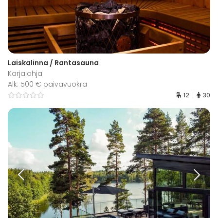
Laiskalinna / Rantasauna
Karjalohja
Alk. 500 € päivävuokra
12
30