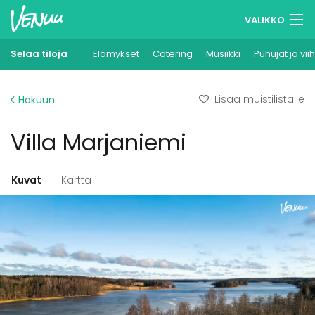
VALIKKO
Selaa tiloja
Elämykset
Muistilistasi
Catering
Musiikki
Puhujat ja vii
Kirjaudu
Lisää muistilistalle
Hakuun
Suomi
Villa Marjaniemi
Ilmoita kohteesi
Kuvat
Kartta