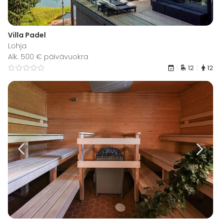
Villa Padel
Lohja
Alk. 500 € päivävuokra
12
12