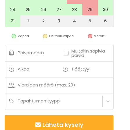
24
25
26
27
28
29
30
31
1
2
3
4
5
6
Vapaa
Osittain vapaa
Varattu
Muitakin sopivia
Päivämäärä
päiviä
Alkaa
Päättyy
Vieraiden määrä (max. 20)
Tapahtuman tyyppi
Lähetä kysely