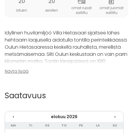
20
20
omat ruoat
omat juomat
istuen
seisten
sallittu
sallittu
Idyllinen huvilamiljöö Villa Hietasaari sijaitsee lähes
hehtaarin laajuisella aidatulla tontilla perinteikkäässä
Oulun Hietasaaressa keskellä rauhallista, merellistä
metsämaisemaa. Silti Oulun keskustaan on vain parin
kilometrin matka. Tontin länsipäässä on 1910
rakennettu huvila ja itälaidassa 70 metrin päässä
Näytä lisää
huvilasta rantasauna.
Varaus alkaa varauspäivänä klo 14.00 ja päättyy
Saatavuus
varauspäivästä seuraavana päivänä klo 10.00.
Ovessa on koodilukko, joten voitte saapua ja lähteä
tuon ajan välillä silloin kuin teille sopii parhaiten.
‹
elokuu 2026
›
Ovikoodi toimitetaan tekstiviestillä vuorokausi ennen
varauksenne alkua. Vuokra-ajan päättyessä tilat,
MA
TI
KE
TO
PE
LA
SU
piha-alue ja parkkipaikka tulee olla tyhjänä, sekä