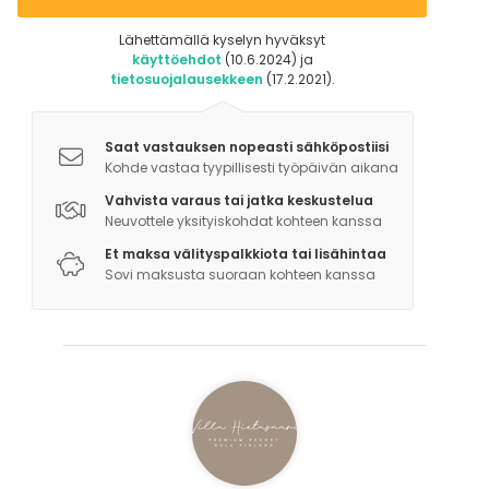
Lähettämällä kyselyn hyväksyt
käyttöehdot
(10.6.2024) ja
tietosuojalausekkeen
(17.2.2021).
Saat vastauksen nopeasti sähköpostiisi
Kohde vastaa tyypillisesti työpäivän aikana
Vahvista varaus tai jatka keskustelua
Neuvottele yksityiskohdat kohteen kanssa
Et maksa välityspalkkiota tai lisähintaa
Sovi maksusta suoraan kohteen kanssa