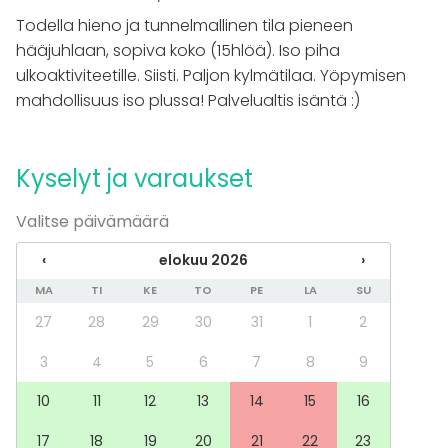
Saunailta
Todella hieno ja tunnelmallinen tila pieneen
Illallinen / lounas
hääjuhlaan, sopiva koko (15hlöä). Iso piha
Kokous
ulkoaktiviteetille. Siisti. Paljon kylmätilaa. Yöpymisen
Seminaari / konferenssi
mahdollisuus iso plussa! Palvelualtis isäntä :)
Messut
Esitys / näytös
Virkistystilaisuus
Kyselyt ja varaukset
Mökkireissu / retriitti
Elämys / aktiviteetti
Pikkujoulut
Valitse päivämäärä
Tilatyypit
‹
elokuu 2026
›
Kokoushuone
MA
TI
KE
TO
PE
LA
SU
Kartano / Huvila
27
28
29
30
31
1
2
Terassi / Piha
Mökki
3
4
5
6
7
8
9
10
11
12
13
14
15
16
17
18
19
20
21
22
23