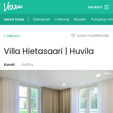
VALIKKO
Selaa tiloja
Elämykset
Muistilistasi
Catering
Musiikki
Puhujat ja vii
Kirjaudu
Lisää muistilistalle
Hakuun
Suomi
Villa Hietasaari | Huvila
Ilmoita kohteesi
Kuvat
Kartta