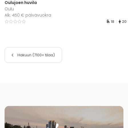
Oulujoen huvila
Oulu
Alk. 450 € päivävuokra
18
20
Hakuun (7100+ tilaa)