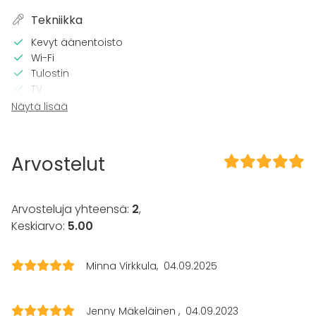
Tekniikka
Kevyt äänentoisto
Wi-Fi
Tulostin
TV
Näytä lisää
Tilaan kuuluu
Terassi
Majoittumismahdollisuus
Arvostelut
Piha
Kalusto
Arvosteluja yhteensä:
2
,
Keittiö asiakkaan käytössä
Keskiarvo:
5.00
Pyyhkeet
Astiasto
Minna Virkkula
04.09.2025
Tapahtumatyypit
Juhlat
Jenny Mäkeläinen
04.09.2023
Häät