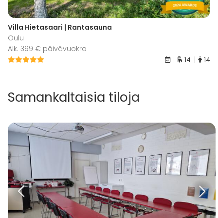
Villa Hietasaari | Rantasauna
Oulu
Alk. 399 € päivävuokra
14
14
Samankaltaisia tiloja