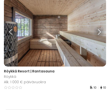
Röykkä Resort | Rantasauna
Röykkä
Alk. 1 000 € päivävuokra
10
10