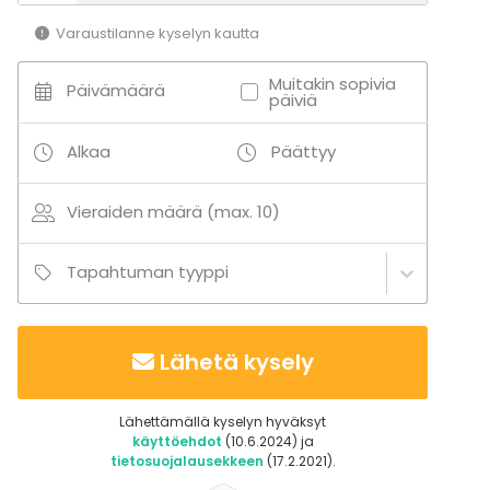
Ulkoilu
Varaustilanne kyselyn kautta
Lisätietoa palveluista ja puitteista
Muitakin sopivia
Päivämäärä
päiviä
Villasta löytyy 2 suihkua ja 2 vessaa
Alkaa
Päättyy
Lisätietoa aktiviteeteista
Järjestämme asiakkaillemme erilaisia erä- ja
Vieraiden määrä (max. 10)
jahtielämyksiä Suomen ainutlaatuista luontoa
kunnioittaen.
Tapahtuman tyyppi
Härkäniityllä on ainutlaatuiset puitteet lintujahteihin,
joissa metsästämme peltopyytä, sorsaa & fasaania.
Lähetä kysely
Lähettämällä kyselyn hyväksyt
käyttöehdot
(10.6.2024) ja
tietosuojalausekkeen
(17.2.2021).