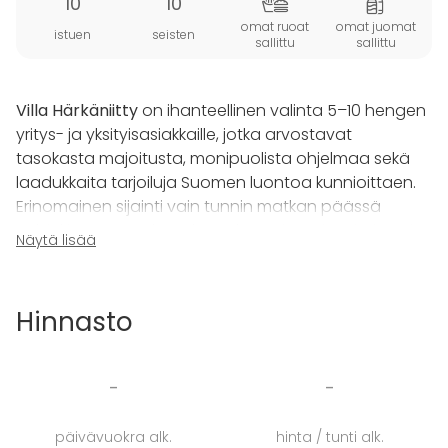
10
10
omat ruoat
omat juomat
istuen
seisten
sallittu
sallittu
Villa Härkäniitty
on ihanteellinen valinta 5–10 hengen
yritys- ja yksityisasiakkaille, jotka arvostavat
tasokasta majoitusta, monipuolista ohjelmaa sekä
laadukkaita tarjoiluja Suomen luontoa kunnioittaen.
Erinomainen sijainti vain tunnin matkan päässä
Helsinki-Vantaan lentokentältä tarjoaa inspiroivan ja
Näytä lisää
rennon ympäristön niin yrityksen kokous- ja
virkistyspäiviin.
Hinnasto
Historian havinaa Villa Härkäniitty kantaa mukanaan,
sillä Härkäniitty on ollut Aleksis Kiven metsästyspaikka.
Täällä halutaan kunnioittaa Jukolan veljesten tarinaa
-
-
yhdistettynä upeisiin luontomaisemiin ja Villa
Härkäniityn huolenpitoon.
päivävuokra alk.
hinta / tunti alk.