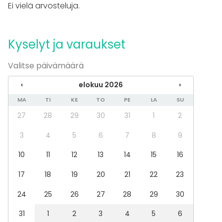
Ei vielä arvosteluja.
Juhlat
Häät
Saunailta
Kyselyt ja varaukset
Illallinen / lounas
Kokous
Valitse päivämäärä
Seminaari / konferenssi
Messut
‹
elokuu 2026
›
Esitys / näytös
Virkistystilaisuus
MA
TI
KE
TO
PE
LA
SU
Mökkireissu / retriitti
27
28
29
30
31
1
2
Elämys / aktiviteetti
Pikkujoulut
3
4
5
6
7
8
9
Tilatyypit
10
11
12
13
14
15
16
Kartano / Huvila
17
18
19
20
21
22
23
Maatila
Ulkotila
24
25
26
27
28
29
30
Aktiviteetit
31
1
2
3
4
5
6