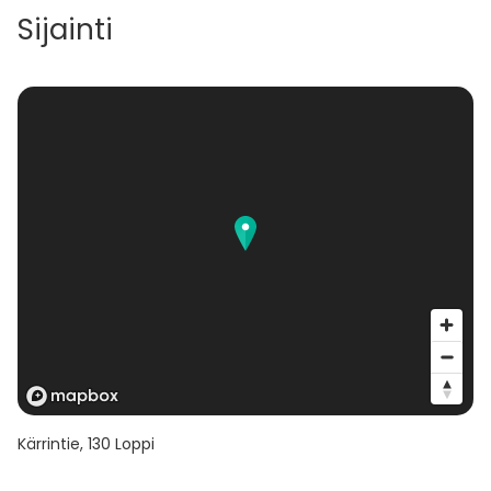
Sijainti
Kärrintie
,
130
Loppi