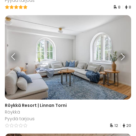
Pyydä tarjous
8
8
Röykkä Resort | Linnan Torni
Röykkä
Pyydä tarjous
12
20