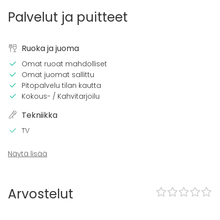
Palvelut ja puitteet
Ruoka ja juoma
Omat ruoat mahdolliset
Omat juomat sallittu
Pitopalvelu tilan kautta
Kokous- / Kahvitarjoilu
Tekniikka
TV
Tilaan kuuluu
Näytä lisää
Terassi
Sauna
Majoittumismahdollisuus
Arvostelut
Piha
Tapahtumatyypit