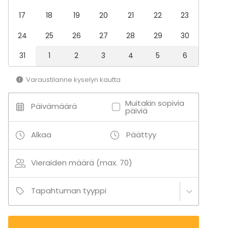
17
18
19
20
21
22
23
24
25
26
27
28
29
30
31
1
2
3
4
5
6
Varaustilanne kyselyn kautta
Muitakin sopivia
Päivämäärä
päiviä
Alkaa
Päättyy
Vieraiden määrä (max. 70)
Tapahtuman tyyppi