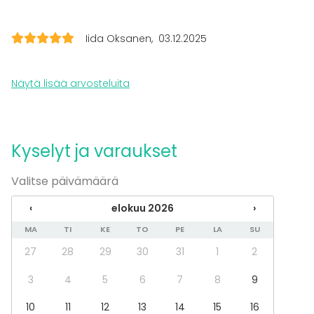
Seminaari / konferenssi
Messut
Esitys / näytös
Iida Oksanen
03.12.2025
Virkistystilaisuus
Mökkireissu / retriitti
Elämys / aktiviteetti
Näytä lisää arvosteluita
Pikkujoulut
Tilatyypit
Juhlasali
Kyselyt ja varaukset
Monitoimitila
Ravintola
Valitse päivämäärä
‹
elokuu 2026
›
Lisätietoa palveluista ja puitteista
MA
TI
KE
TO
PE
LA
SU
Huomioitava, että tila sijaitsee ikäihmisten
27
28
29
30
31
1
2
palvelutalossa, tilassa ei voi esimerkiksi soittaa
musiikkia kovaa. Soveltuu parhaiten kokouksiin sekä
3
4
5
6
7
8
9
hillittyihin perhejuhliin kuten muistotilaisuudet,
10
11
12
13
14
15
16
syntymäpäivät.