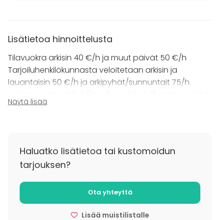
Lisätietoa hinnoittelusta
Tilavuokra arkisin 40 €/h ja muut päivät 50 €/h
Tarjoiluhenkilökunnasta veloitetaan arkisin ja
lauantaisin 50 €/h ja arkipyhät/sunnuntait 75/h.
Juhlapöytäliinat 5 €/liina (pesulakulut), astiavuokra 1-
Näytä lisää
2 €/hlö
Loppusiivous 75€, loppusiivous on pakollinen, mikäli
tilaisuudessa ei ole talon omaa tarjoiluhenkilökuntaa.
Kysy pitopalvelutuotteista tarjous, teemme kaikki
Haluatko lisätietoa tai kustomoidun
tarjoilut asiakkaan toiveiden mukaan!
tarjouksen?
Lisätietoa peruutuksesta
Ota yhteyttä
Ks. varausehdot.
Lisää muistilistalle