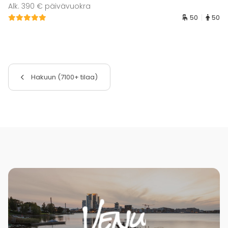
Alk. 390 € päivävuokra
50
50
Hakuun (7100+ tilaa)