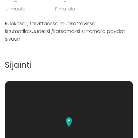
-
-
U-muoto
Pinta-ala
Ruokasali, tarvittaessa muokattavissa
istumatilaisuudeksi /katsomoksi siirtämällä pöydät
sivuun.
Sijainti