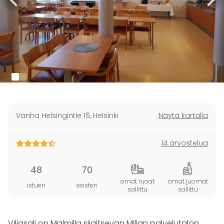
Vanha Helsingintie 16
,
Helsinki
Näytä kartalla
14 arvostelua
48
70
omat ruoat
omat juomat
istuen
seisten
sallittu
sallittu
Viljasali on Malmilla sijaitsevan Miljan palvelutalon