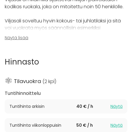
kodikas ruokala, joka on mitoitettu noin 50 henkilölle.
Viljasali soveltuu hyvin kokous- tai juhlatilaksi ja sitä
voi vuokrata myös säännöllisiin esimerkiksi
harrastekokoontumisiin. Huomioitavaa on, että
Näytä lisää
palvelutalon yläkerrassa asuu ikäihmisiä eikä näin
ollen esim. musiikkia voi soittaa kohtuuttoman
kovalla. Tila on vuokrattavissa maksimissaan kello
Hinnasto
21.00 asti.
Valmistamme juhlapalvelutuotteita tilaisuuksiinne
Tilavuokra
(
2 kpl
)
toivomustenne mukaan ja tarjoamme
mahdollisuuksiemme mukaan myös pitopalvelua ja
Tuntihinnoittelu
tarjoiluhenkilöstön tilaisuuteenne.
Tuntihinta arkisin
40 € / h
Näytä
Miljan palvelutalo on esteetön ja sijaitsee hyvien
kulkuyhteyksien varrella. Pihalla on oma
Tuntihinta viikonloppuisin
50 € / h
Näytä
pysäköintialue.