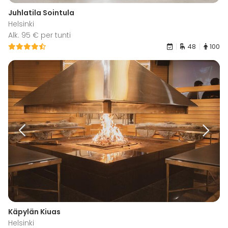
Juhlatila Sointula
Helsinki
Alk. 95 € per tunti
48
100
Käpylän Kiuas
Helsinki