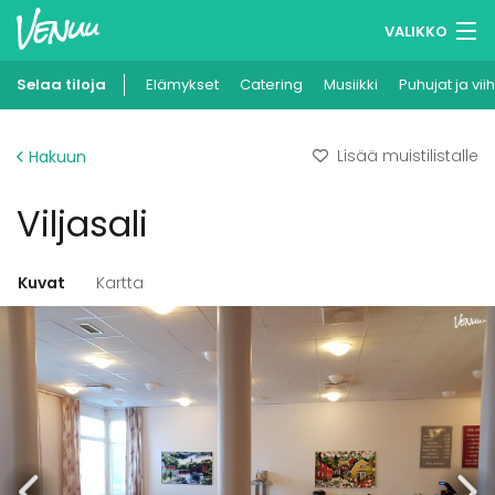
VALIKKO
Selaa tiloja
Elämykset
Muistilistasi
Catering
Musiikki
Puhujat ja vii
Kirjaudu
Lisää muistilistalle
Hakuun
Suomi
Viljasali
Ilmoita kohteesi
Kuvat
Kartta