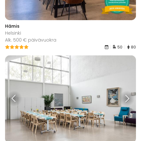
Hämis
Helsinki
Alk. 500 € päivävuokra
50
80