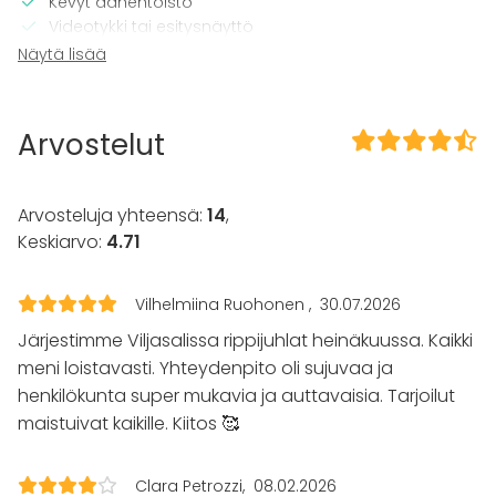
Kevyt äänentoisto
Videotykki tai esitysnäyttö
Mikrofoni
Näytä lisää
CD / DVD -soitin
TV
Arvostelut
Tilaan kuuluu
Esteetön tila
Arvosteluja yhteensä:
14
,
Kalusto
Keskiarvo:
4.71
Fläppi- / Valkotaulu
Piano
Astiasto
Vilhelmiina Ruohonen
30.07.2026
Järjestimme Viljasalissa rippijuhlat heinäkuussa. Kaikki
Tapahtumatyypit
meni loistavasti. Yhteydenpito oli sujuvaa ja
Juhlat
henkilökunta super mukavia ja auttavaisia. Tarjoilut
Häät
maistuivat kaikille. Kiitos 🥰
Saunailta
Illallinen / lounas
Kokous
Clara Petrozzi
08.02.2026