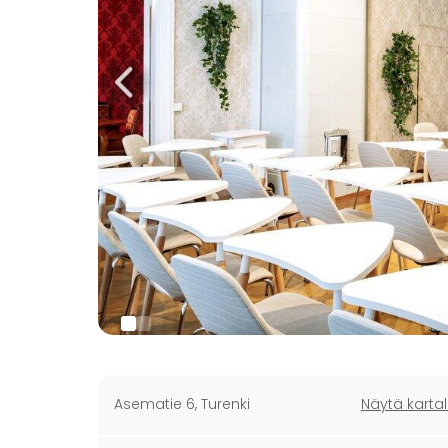
Asematie 6
,
Turenki
Näytä kartal