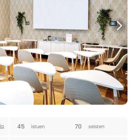
45
70
la
istuen
seisten