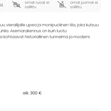
omat ruoat ei
omat juomat ei
ua
sallittu
sallittu
ierailijalle upea ja monipuolinen tila, joka kutsuu
uhlia. Asemarakennus on kuin luotu
assa kohtaavat historiallinen tunnelma ja moderni
njalokivi. Vanhat kaakeliuunit ja suuret ikkunat luovat
ti niin suuriin juhliin kuin intiimeihin tilaisuuksiin. Tilan
hdollistavat vierasmäärän kasvattamisen jopa 65
 eri tunnelmia eri tilaisuuksiin.
iteltu vastaamaan nykypäivän tarpeisiin.
sten ryhmämuodostelmien luomisen, kun taas
alk. 300 €
i ja konferenssikamera, tekevät tilasta ihanteellisen