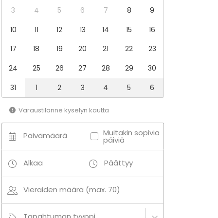
3
4
5
6
7
8
9
10
11
12
13
14
15
16
17
18
19
20
21
22
23
24
25
26
27
28
29
30
31
1
2
3
4
5
6
Varaustilanne kyselyn kautta
Muitakin sopivia
Päivämäärä
päiviä
Alkaa
Päättyy
Vieraiden määrä (max. 70)
Tapahtuman tyyppi