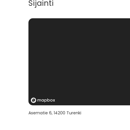
Sijainti
Asematie 6
,
14200
Turenki