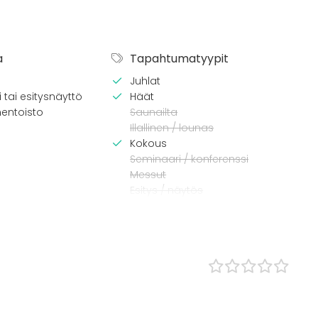
a
Tapahtumatyypit
Juhlat
 tai esitysnäyttö
Häät
entoisto
Saunailta
Illallinen / lounas
Kokous
Seminaari / konferenssi
Messut
Esitys / näytös
Virkistystilaisuus
Mökkireissu / retriitti
Elämys / aktiviteetti
Pikkujoulut