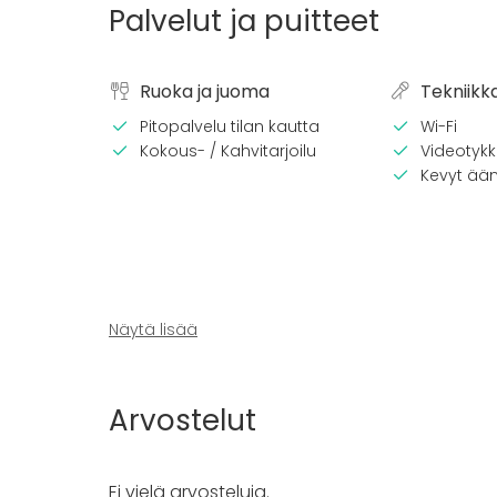
Palvelut ja puitteet
Ruoka ja juoma
Tekniikk
Pitopalvelu tilan kautta
Wi-Fi
Kokous- / Kahvitarjoilu
Videotykki
Kevyt ään
Näytä lisää
Arvostelut
Tilatyypit
Ei vielä arvosteluja.
Juhlasali