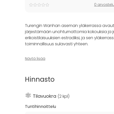
0 arvostel
Turengin Wanhan aseman yläkerrassa avautuu v
järjestämään unohtumattomia kokouksia ja j
erikoistilaisuuksien estradiksi, ja sen yläkerr
toiminnallisuus sulavasti yhteen.
Yläkerran juhlasali on eittämättä talon kruunu
Näytä lisää
tilaan juhlallisen ilmapiirin, joka sopii täydellises
yhteydessä olevat kaksi pienempää salia ma
henkeen, tarjoten samalla mahdollisuuden luoda
Hinnasto
Uusi moderni kokous- ja työpajatila on suunn
Muunneltavat pöydät mahdollistavat erilai
Tilavuokra
(
2 kpl
)
päivitetty esitystekniikka, kuten langaton tykk
paikan hybridikokouksille.
Tuntihinnoittelu