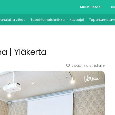
Muistilistasi
Ki
Puhujat ja viihde
Tapahtumatekniikka
Kuvaajat
Tapahtumatarv
 | Yläkerta
Lisää muistilistalle