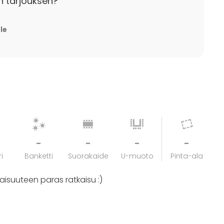
n tarjouksen?
huone, suuri kokoustila)
lle
-
-
-
-
i
Banketti
Suorakaide
U-muoto
Pinta-ala
aisuuteen paras ratkaisu :)