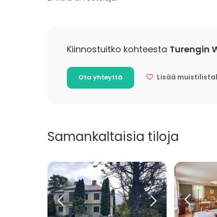
Kokoushuone
Kartano / Huvila
Kiinnostuitko kohteesta
Turengin 
Lisää muistilista
Ota yhteyttä
Samankaltaisia tiloja