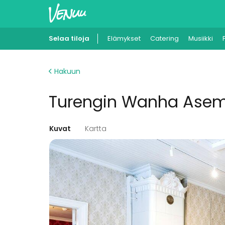
Selaa tiloja
Elämykset
Catering
Musiikki
Hakuun
Turengin Wanha Asema
Kuvat
Kartta