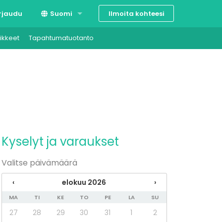
Ilmoita kohteesi
rjaudu
Suomi
ikkeet
Tapahtumatuotanto
Svenska
English
Kyselyt ja varaukset
Valitse päivämäärä
‹
elokuu 2026
›
MA
TI
KE
TO
PE
LA
SU
27
28
29
30
31
1
2