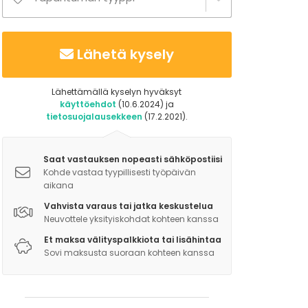
Lähetä kysely
Lähettämällä kyselyn hyväksyt
käyttöehdot
(10.6.2024) ja
tietosuojalausekkeen
(17.2.2021).
Saat vastauksen nopeasti sähköpostiisi
Kohde vastaa tyypillisesti työpäivän
aikana
Vahvista varaus tai jatka keskustelua
Neuvottele yksityiskohdat kohteen kanssa
Et maksa välityspalkkiota tai lisähintaa
Sovi maksusta suoraan kohteen kanssa