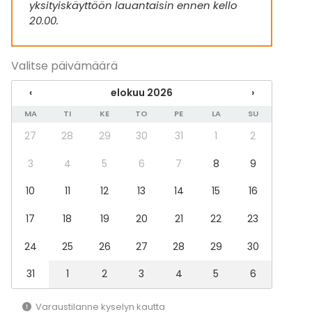
yksityiskäyttöön lauantaisin ennen kello
Illallinen / lounas
20.00.
Kokous
Seminaari / konferenssi
Messut
Valitse päivämäärä
Esitys / näytös
Virkistystilaisuus
‹
elokuu 2026
›
Mökkireissu / retriitti
Elämys / aktiviteetti
MA
TI
KE
TO
PE
LA
SU
Pikkujoulut
27
28
29
30
31
1
2
Tilatyypit
3
4
5
6
7
8
9
Juhlasali
10
11
12
13
14
15
16
Ravintola
Kabinetti
17
18
19
20
21
22
23
Baari
24
25
26
27
28
29
30
31
1
2
3
4
5
6
Varaustilanne kyselyn kautta