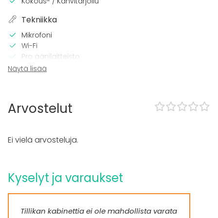
Kokous- / Kahvitarjoilu
Tekniikka
Mikrofoni
Wi-Fi
Pro äänilaitteisto
Näytä lisää
Tilaan kuuluu
Musiikki kovalla OK
Tanssilattia
Arvostelut
Kalusto
Diskopallo :)
Ei vielä arvosteluja.
Esiintymislava
Astiasto
Kyselyt ja varaukset
Tapahtumatyypit
Juhlat
Häät
Tillikan kabinettia ei ole mahdollista varata
Saunailta