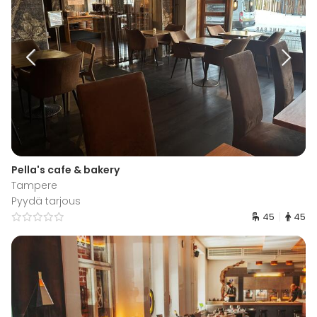
Pella's cafe & bakery
Tampere
Pyydä tarjous
45
45