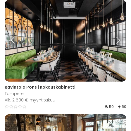
Ravintola Pons | Kokouskabinetti
Tampere
Alk. 2 500 € myyntitakuu
50
50