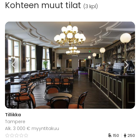
Kohteen muut tilat
(
3 kpl
)
Tillikka
Tampere
Alk. 3 000 € myyntitakuu
150
250