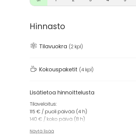
Hinnasto
Tilavuokra
(
2 kpl
)
Kokouspaketit
(
4 kpl
)
Lisätietoa hinnoittelusta
Tilaveloitus:
115 € / puoli päivää (4 h)
140 € / koko päivä (8 h)
Näytä lisää
Kokouspaketit: