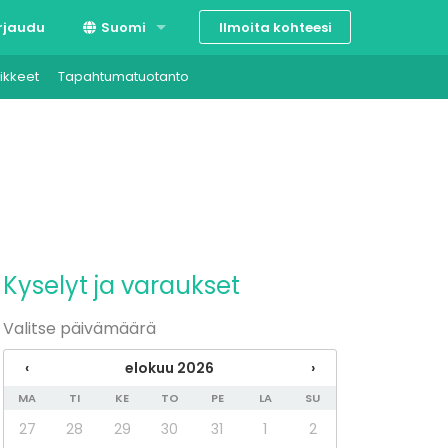
Ilmoita kohteesi
rjaudu
Suomi
ikkeet
Tapahtumatuotanto
Svenska
English
Kyselyt ja varaukset
Valitse päivämäärä
‹
elokuu 2026
›
MA
TI
KE
TO
PE
LA
SU
27
28
29
30
31
1
2