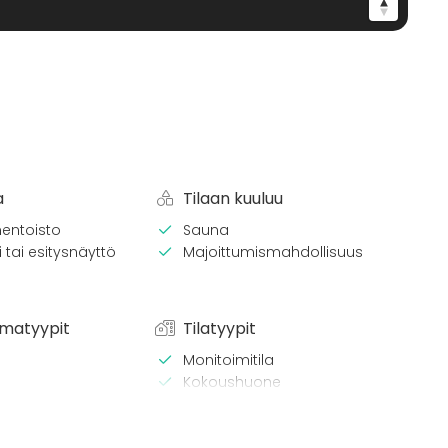
a
Tilaan kuuluu
entoisto
Sauna
 tai esitysnäyttö
Majoittumismahdollisuus
matyypit
Tilatyypit
Monitoimitila
Kokoushuone
Ravintola
/ lounas
Kabinetti