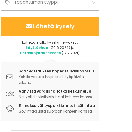
Tapahtuman tyyppi
Lähetä kysely
Lähettämällä kyselyn hyväksyt
käyttöehdot
(10.6.2024) ja
tietosuojalausekkeen
(17.2.2021).
Saat vastauksen nopeasti sähköpostiisi
Kohde vastaa tyypillisesti työpäivän
aikana
Vahvista varaus tai jatka keskustelua
Neuvottele yksityiskohdat kohteen kanssa
Et maksa välityspalkkiota tai lisähintaa
Sovi maksusta suoraan kohteen kanssa