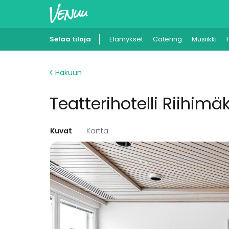
Selaa tiloja
Elämykset
Catering
Musiikki
Hakuun
Teatterihotelli Riihimäki
Kuvat
Kartta