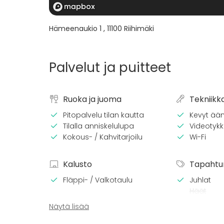
Hämeenaukio 1
,
11100
Riihimäki
Palvelut ja puitteet
Ruoka ja juoma
Tekniikk
Pitopalvelu tilan kautta
Kevyt ään
Tilalla anniskelulupa
Videotykki
Kokous- / Kahvitarjoilu
Wi-Fi
Kalusto
Tapahtu
Fläppi- / Valkotaulu
Juhlat
Häät
Saunailta
Näytä lisää
Illallinen 