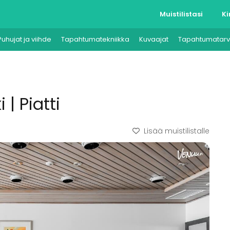
Muistilistasi
Ki
Puhujat ja viihde
Tapahtumatekniikka
Kuvaajat
Tapahtumatarv
 | Piatti
Lisää muistilistalle