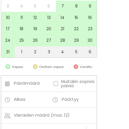
3
4
5
6
7
8
9
10
11
12
13
14
15
16
17
18
19
20
21
22
23
24
25
26
27
28
29
30
31
1
2
3
4
5
6
Vapaa
Osittain vapaa
Varattu
Muitakin sopivia
Päivämäärä
päiviä
Alkaa
Päättyy
Vieraiden määrä (max. 12)