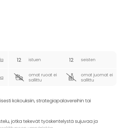
12
12
la
istuen
seisten
omat ruoat ei
omat juomat ei
ua
sallittu
sallittu
ellisesti kokouksiin, strategiapalavereihin tai
elu, jotka tekevät työskentelystä sujuvaa ja