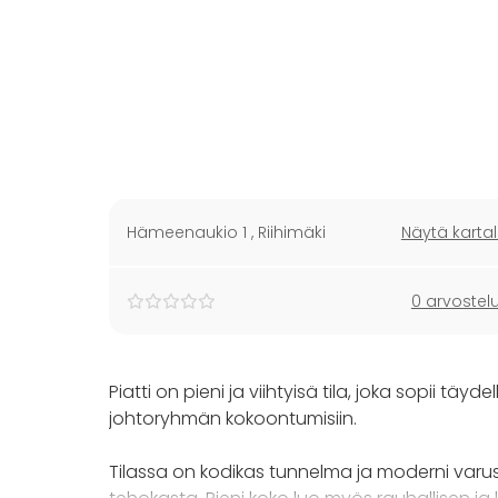
Hämeenaukio 1
,
Riihimäki
Näytä kartal
0 arvostel
Piatti on pieni ja viihtyisä tila, joka sopii täyd
johtoryhmän kokoontumisiin.
Tilassa on kodikas tunnelma ja moderni varust