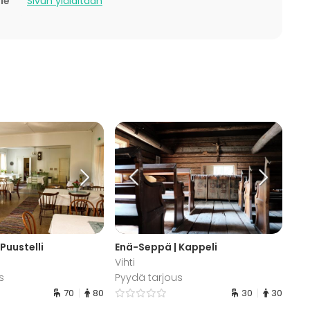
lle
Sivun ylälaitaan
ja leikkimielisiin Sepän mestaruuskisoihin.
Nuuksio, Vihti Ski -laskettelukeskus, PuuhaPark-
Puustelli
Enä-Seppä | Kappeli
Vihti
s
Pyydä tarjous
70
80
30
30