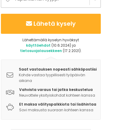
Lähetä kysely
Lähettämällä kyselyn hyväksyt
käyttöehdot
(10.6.2024) ja
tietosuojalausekkeen
(17.2.2021).
Saat vastauksen nopeasti sähköpostiisi
Kohde vastaa tyypillisesti työpäivän
aikana
Vahvista varaus tai jatka keskustelua
Neuvottele yksityiskohdat kohteen kanssa
Et maksa välityspalkkiota tai lisähintaa
Sovi maksusta suoraan kohteen kanssa