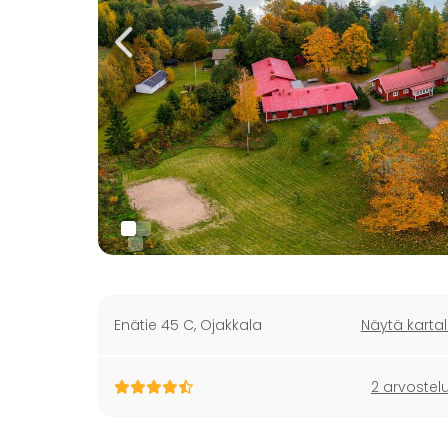
Enätie 45 C
,
Ojakkala
Näytä kartal
2 arvostel