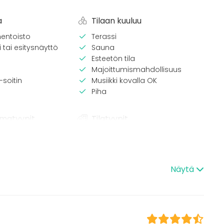
a
Tilaan kuuluu
entoisto
Terassi
 tai esitysnäyttö
Sauna
Esteetön tila
Majoittumismahdollisuus
-soitin
Musiikki kovalla OK
Piha
matyypit
Tilatyypit
Saunatila
Kartano / Huvila
Teltta / Kota
/ lounas
Terassi / Piha
Näytä
Ulkotila
 / konferenssi
äytös
ilaisuus