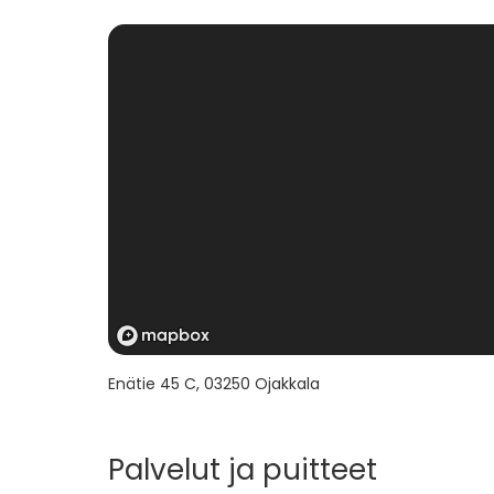
Enätie 45 C
,
03250
Ojakkala
Palvelut ja puitteet