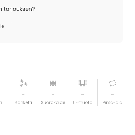
n tarjouksen?
lle
-
-
-
-
i
Banketti
Suorakaide
U-muoto
Pinta-ala