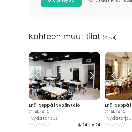
Lisää muistilista
Ota yhteyttä
luontotunnisteohjelmasta solmujen opetteluun 
Lähiympäristössä sijaitsee alle 10 km säteellä 
aktiviteettipuisto ja iso Vihdin ratsutalli.
Kohteen muut tilat
(
4 kpl
)
Enä-Seppä | Sepän talo
Enä-Seppä | 
OJAKKALA
OJAKKALA
Pyydä tarjous
Pyydä tarjou
24
24