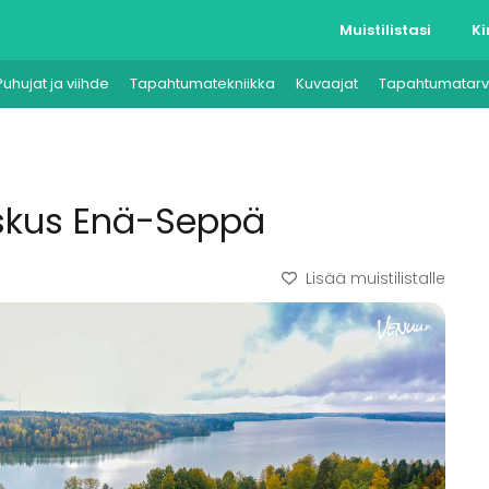
Muistilistasi
Ki
Puhujat ja viihde
Tapahtumatekniikka
Kuvaajat
Tapahtumatarv
eskus Enä-Seppä
Lisää muistilistalle