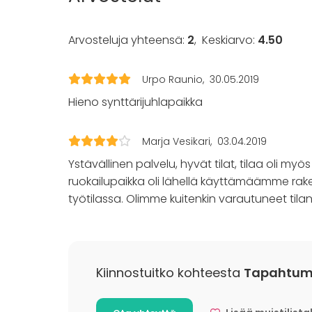
Mökkireissu
Elämys / a
Arvosteluja yhteensä:
2
,
Keskiarvo:
4.50
Pikkujoulu
Urpo Raunio
30.05.2019
Aktiviteetit
Hieno synttärijuhlapaikka
Ulkoilu
Uinti
Veneily
Marja Vesikari
03.04.2019
Ystävällinen palvelu, hyvät tilat, tilaa oli m
Lisätietoa palveluista ja puitteista
ruokailupaikka oli lähellä käyttämäämme rak
työtilassa. Olimme kuitenkin varautuneet tilant
Leirikeskuksessa on majoituspaikkoja 75 heng
ja lisäksi juhlasali / ruokasali. Kesäisin pihall
hirsikappeli. 2 ha rantatontti tarjoaa monenla
uimaranta laiturilla ja soutuveneillä, nuotiopai
Kiinnostuitko kohteesta
Tapahtuma
Lisätietoa aktiviteeteista
Yhteistyökumppanimme tarjoaa monipuolisest