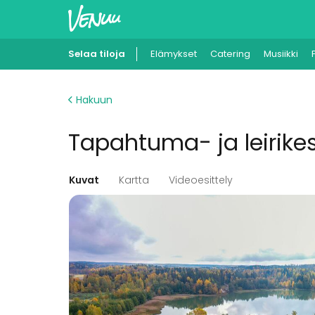
Selaa tiloja
Elämykset
Catering
Musiikki
Hakuun
Tapahtuma- ja leirik
Kuvat
Kartta
Videoesittely