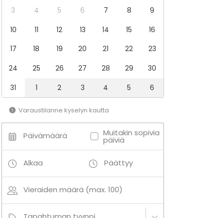
3
4
5
6
7
8
9
10
11
12
13
14
15
16
17
18
19
20
21
22
23
24
25
26
27
28
29
30
31
1
2
3
4
5
6
Varaustilanne kyselyn kautta
Muitakin sopivia
Päivämäärä
päiviä
Alkaa
Päättyy
Vieraiden määrä (max. 100)
Tapahtuman tyyppi