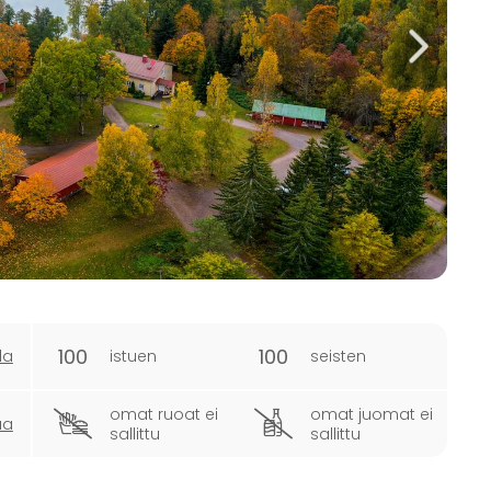
100
100
la
istuen
seisten
omat ruoat ei
omat juomat ei
ua
sallittu
sallittu