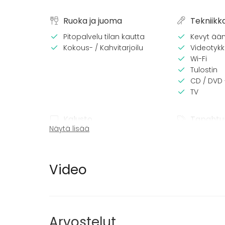
Ruoka ja juoma
Tekniikk
Pitopalvelu tilan kautta
Kevyt ään
Kokous- / Kahvitarjoilu
Videotykki
Wi-Fi
Tulostin
CD / DVD 
TV
Kalusto
Tapahtu
Näytä lisää
Palju / poreallas
Juhlat
Fläppi- / Valkotaulu
Häät
Piano
Saunailta
Video
Pyyhkeet
Illallinen 
Astiasto
Kokous
Seminaari
Messut
Esitys / n
Arvostelut
Virkistyst