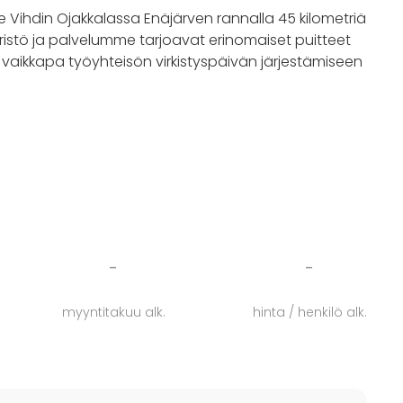
e Vihdin Ojakkalassa Enäjärven rannalla 45 kilometriä
istö ja palvelumme tarjoavat erinomaiset puitteet
 tai vaikkapa työyhteisön virkistyspäivän järjestämiseen
istuvat esimerkiksi ikimuistoiset leirit, kokous- ja
rjestyvät kätevästi Enä-Sepässä. Enä-Sepän keittiö
eittiö suunnittelee tarjottavat aina ryhmäkohtaisesti
-
-
alvelut tilaisuutesi yhteyteen, ohjelmapalveluiden
tu. Ohjelmapalveluita voisi esimerkiksi olla Enä-
myyntitakuu alk.
hinta / henkilö alk.
i avokanootein melontaa Enäjärvellä!