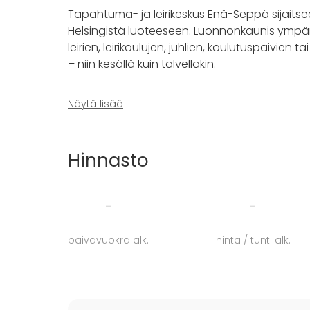
Tapahtuma- ja leirikeskus Enä-Seppä sijaitse
Helsingistä luoteeseen. Luonnonkaunis ympär
leirien, leirikoulujen, juhlien, koulutuspäivien
– niin kesällä kuin talvellakin.
Enä-Seppä palvelee ympäri vuoden ja täällä onn
Näytä lisää
koulutuspäivät sekä juhlat.
Tilaisuuttasi varten tarvitsemasi palvelut jä
Hinnasto
valmistaa tilaisuuteesi haluamasi tarjoilut, k
ottaen sinun toiveesi huomioon.
-
-
Enä-Sepässä onnistuu myös erilaiset ohjelmap
yhteistyökumppanina toimii Hymyilevä Punaket
päivävuokra alk.
hinta / tunti alk.
Sepän pihakinkeri-kisa, kesäolympialaiset ta