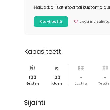
Haluatko lisätietoa tai kustomoidu
Lisää muistilista
Ota yhteyttä
Kapasiteetti
100
100
-
-
Seisten
Istuen
Luokka
Teatter
Sijainti