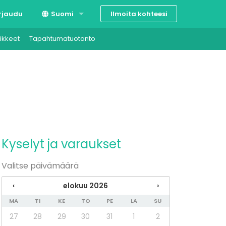
Ilmoita kohteesi
rjaudu
Suomi
ikkeet
Tapahtumatuotanto
Svenska
English
Kyselyt ja varaukset
Valitse päivämäärä
‹
elokuu 2026
›
MA
TI
KE
TO
PE
LA
SU
27
28
29
30
31
1
2