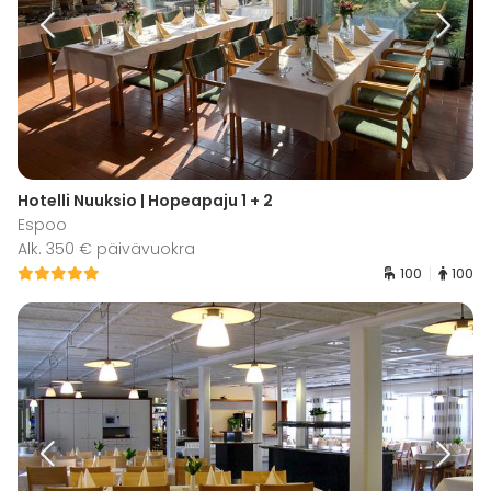
Hotelli Nuuksio | Hopeapaju 1 + 2
Espoo
Alk. 350 € päivävuokra
100
100