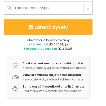
Tapahtuman tyyppi
Lähetä kysely
Lähettämällä kyselyn hyväksyt
käyttöehdot
(10.6.2024) ja
tietosuojalausekkeen
(17.2.2021).
Saat vastauksen nopeasti sähköpostiisi
Kohde vastaa tyypillisesti työpäivän aikana
Vahvista varaus tai jatka keskustelua
Neuvottele yksityiskohdat kohteen kanssa
Et maksa välityspalkkiota tai lisähintaa
Sovi maksusta suoraan kohteen kanssa