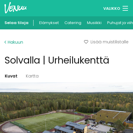
VALIKKO
Selaa tiloja
Elämykset
Muistilistasi
Catering
Musiikki
Puhujat ja vii
Kirjaudu
Lisää muistilistalle
Hakuun
Suomi
Solvalla | Urheilukenttä
Ilmoita kohteesi
Kuvat
Kartta