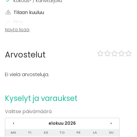
Kokous- / Kahvitarjoilu
Tilaan kuuluu
Piha
Näytä lisää
Tapahtumatyypit
Juhlat
Häät
Arvostelut
Saunailta
Illallinen / lounas
Kokous
Ei vielä arvosteluja.
Seminaari / konferenssi
Messut
Esitys / näytös
Kyselyt ja varaukset
Virkistystilaisuus
Mökkireissu / retriitti
Elämys / aktiviteetti
Valitse päivämäärä
Pikkujoulut
‹
elokuu 2026
›
Tilatyypit
MA
TI
KE
TO
PE
LA
SU