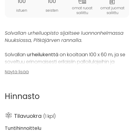
100
100
omat ruoat
omat juomat
istuen
seisten
sallittu
sallittu
Solvallan urheiluopisto sijaitsee luonnonhelmassa
Nuuksiossa, Pitkäjärven rannalla.
Solvallan
urheilukenttä
on kooltaan 100 x 60 m, ja se
soveltuu erinomaisesti erilaisiin palloilulajeihin ja
muuhun toimintaan. Kenttä on avoinna maaliskuun
Näytä lisää
lopusta lokakuun loppuun säävarauksella.
Urheilukenttä sijaitsee Solvalla Areenan vieressä.
Kentän yhteydessä on myös yleisurheilukenttä.
Hinnasto
Solvallassa monipuolisissa tapahtumatiloissa on
mahdollista järjestää kokouksia, yksityistapahtumia
Tilavuokra
(
1 kpl
)
sekä yritysten liikunta- ja hyvinvointipäiviä. Solvallasta
löytyy tiloja aina pienistä kokouskabineteista
Tuntihinnoittelu
urheilukenttiin – ulkoilureitin varrelta löytyy myös kota,