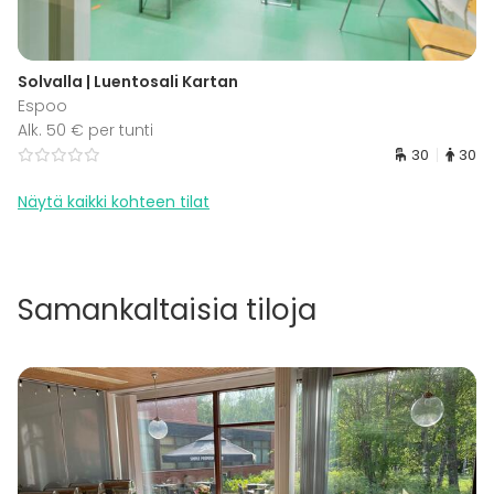
Solvalla | Luentosali Kartan
Espoo
Alk. 50 € per tunti
30
30
Näytä kaikki kohteen tilat
Samankaltaisia tiloja