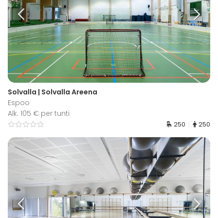
Solvalla | Solvalla Areena
Espoo
Alk. 105 € per tunti
250
250