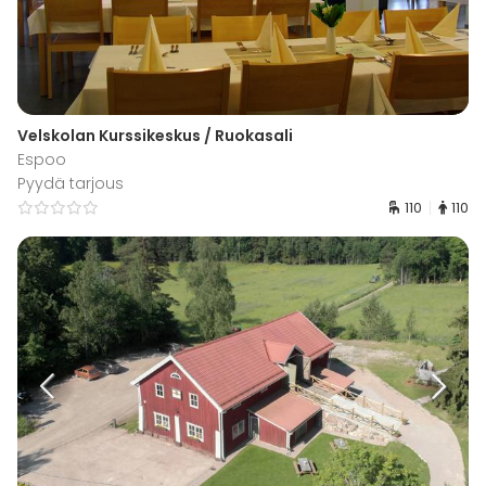
Velskolan Kurssikeskus / Ruokasali
Espoo
Pyydä tarjous
110
110