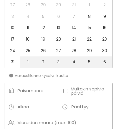
Monitoimitila
27
28
29
30
31
1
2
Ulkotila
Harrastetila
3
4
5
6
7
8
9
Aktiviteetit
10
11
12
13
14
15
16
Ulkoilu
17
18
19
20
21
22
23
24
25
26
27
28
29
30
Lisätietoa palveluista ja puitteista
Urheilukenttä sijaitsee Solvalla Areenan vieressä.
31
1
2
3
4
5
6
Kentän yhteydessä on myös yleisurheilukenttä.
Varaustilanne kyselyn kautta
Lisätietoa aktiviteeteista
Muitakin sopivia
Päivämäärä
Opistolta voi vuokrata kanootteja, kajakkeja, Fatbike-
päiviä
pyöriä sekä lumikenkiä.
Alkaa
Päättyy
Solvallan urheiluopiston läheisyydessä on 2,6 km
pituinen pururata sekä 3,3 ja 2,2 km pitkät reitit, jotka
Vieraiden määrä (max. 100)
ovat talvella hiihtolatuja.