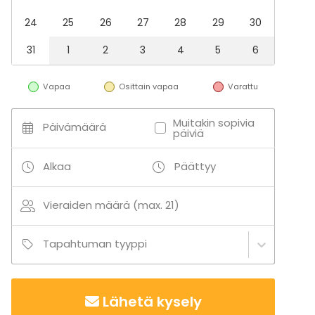
Elämys / aktiviteetti
24
25
26
27
28
29
30
Pikkujoulut
31
1
2
3
4
5
6
Tilatyypit
Saunatila
Vapaa
Osittain vapaa
Varattu
Kokoushuone
Mökki
Muitakin sopivia
Elämyspalvelu
Päivämäärä
päiviä
Lähellä rantaa
Alkaa
Päättyy
Aktiviteetit
Ulkoilu
Vieraiden määrä (max. 21)
Lisätietoa palveluista ja puitteista
Tapahtuman tyyppi
Tilaisuuteen on helppo yhdistää tarjoiluja,
aktiviteetteja tai kokoushetkiä samassa tilassa.
Tarvittaessa voitte vuokrata myös grillin ja pyyhkeet,
Lähetä kysely
jotta kokonaisuus on mahdollisimman vaivaton.