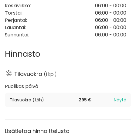
Keskiviikko
:
06:00 - 00:00
arvostavat rentoa yhdessäoloa ja luonnonläheistä
Torstai
:
06:00 - 00:00
ympäristöä. Isoon rantasaunaan mahtuu kerralla
Perjantai
:
06:00 - 00:00
noin 15 saunojaa, kun taas pienempi rantasauna
Lauantai
:
06:00 - 00:00
tarjoaa viihtyisän vaihtoehdon noin 6 hengelle.
Sunnuntai
:
06:00 - 00:00
Tilaisuuteen on helppo yhdistää tarjoiluja,
aktiviteetteja tai kokoushetkiä samassa tilassa.
Hinnasto
Tarvittaessa voitte vuokrata myös grillin ja pyyhkeet,
jotta kokonaisuus on mahdollisimman vaivaton.
Tilavuokra
(
1 kpl
)
Rantasaunakokemuksen lisäksi Solvalla tarjoaa
Puolikas päivä
monipuolisia liikunta- ja hyvinvointipalveluja,
luontoelämyksiä sekä räätälöityjä virkistys- ja
Tilavuokra (1,5h)
295 €
Näytä
kokouspäiviä yrityksille, seuroille, kouluille ja
yhdistyksille.
Talvisin elämyksen kruunaa avanto
, joka tuo
saunomiseen raikkaan ja virkistävän lisän. Meillä on
Lisätietoa hinnoittelusta