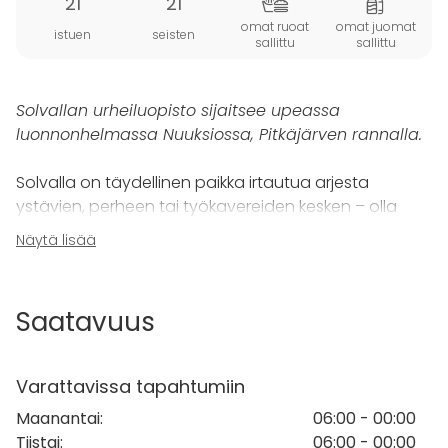
21
21
omat ruoat
omat juomat
istuen
seisten
sallittu
sallittu
Solvallan urheiluopisto sijaitsee upeassa
luonnonhelmassa Nuuksiossa, Pitkäjärven rannalla.
Solvalla on täydellinen paikka irtautua arjesta
ystävien, perheen tai työkavereiden kesken – olla
yhdessä, rentoutua ja inspiroitua. Nuuksion
Näytä lisää
kansallispuiston kupeessa, Pitkäjärven rannalla
sijaitsevat rantasaunat tarjoavat ainutlaatuiset
puitteet niin kokouksiin, virkistyspäiviin kuin
Saatavuus
illanviettoihin. Saunalta on suora pääsy järveen, ja
tauoilla voi nauttia raikkaasta luonnosta, kauniista
järvimaisemista tai yhdistää tilaisuuteen
Varattavissa tapahtumiin
ulkoaktiviteetteja tai kevyttä kokoustamista.
Maanantai
:
06:00 - 00:00
Tiistai
:
06:00 - 00:00
Rantasaunat sopivat erinomaisesti ryhmille, jotka