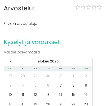
Sauna
Arvostelut
Esteetön tila
Majoittumismahdollisuus
Musiikki kovalla OK
Ei vielä arvosteluja.
Piha
Kalusto
Kyselyt ja varaukset
Fläppi- / Valkotaulu
Tapahtumatyypit
Valitse päivämäärä
Juhlat
‹
elokuu 2026
›
Häät
MA
TI
KE
TO
PE
LA
SU
Saunailta
Illallinen / lounas
27
28
29
30
31
1
2
Kokous
Seminaari / konferenssi
3
4
5
6
7
8
9
Messut
10
11
12
13
14
15
16
Esitys / näytös
Virkistystilaisuus
17
18
19
20
21
22
23
Mökkireissu / retriitti