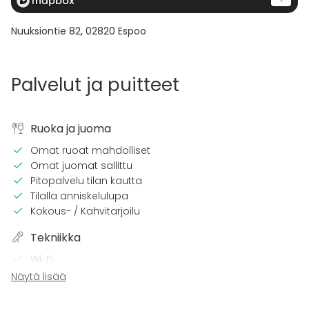
Nuuksiontie 82
,
02820
Espoo
Palvelut ja puitteet
Ruoka ja juoma
Omat ruoat mahdolliset
Omat juomat sallittu
Pitopalvelu tilan kautta
Tilalla anniskelulupa
Kokous- / Kahvitarjoilu
Tekniikka
Wi-Fi
Näytä lisää
Tilaan kuuluu
Terassi