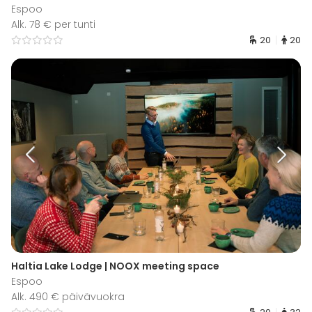
Espoo
Alk. 78 € per tunti
20
20
Haltia Lake Lodge | NOOX meeting space
Espoo
Alk. 490 € päivävuokra