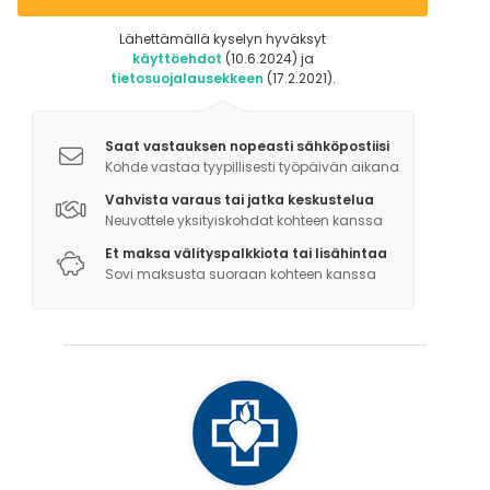
Lisätietoa aktiviteeteista
Lähettämällä kyselyn hyväksyt
käyttöehdot
(10.6.2024) ja
Solvallasta voi vuokrata kanootteja, kajakkeja,
tietosuojalausekkeen
(17.2.2021).
fatbike-pyöriä sekä lumikenkiä.
Saat vastauksen nopeasti sähköpostiisi
Solvallan urheiluopiston läheisyydessä on 2,6 km
Kohde vastaa tyypillisesti työpäivän aikana
pituinen pururata sekä 3,3 ja 2,2 km pitkät reitit, jotka
Vahvista varaus tai jatka keskustelua
ovat talvella hiihtolatuja.
Neuvottele yksityiskohdat kohteen kanssa
Et maksa välityspalkkiota tai lisähintaa
Solvalla tarjoaa monipuolisia liikunta- ja
Sovi maksusta suoraan kohteen kanssa
hyvinvointipalveluja, luontoelämyksiä sekä
räätälöityjä virkistys- ja kokouspäiviä ryhmille,
yrityksille, seuroille, kouluille ja yhdistyksille.