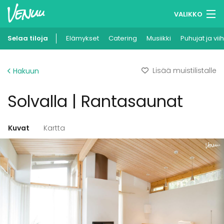
VALIKKO
Selaa tiloja
Elämykset
Muistilistasi
Catering
Musiikki
Puhujat ja vii
Kirjaudu
Lisää muistilistalle
Hakuun
Suomi
Solvalla | Rantasaunat
Ilmoita kohteesi
Kuvat
Kartta