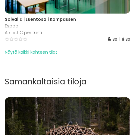
Solvalla | Luentosali Kompassen
Espoo
Alk. 50 € per tunti
30
30
Näytä kaikki kohteen tilat
Samankaltaisia tiloja