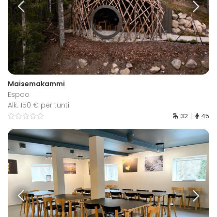
Maisemakammi
Espoo
Alk. 150 € per tunti
32
45