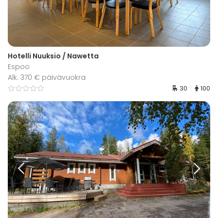
Hotelli Nuuksio / Nawetta
Espoo
Alk. 370 € päivävuokra
30
100