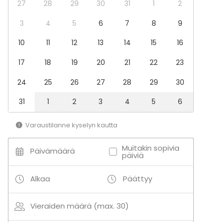
27
28
29
30
31
1
2
Virkistystilaisuus
Mökkireissu / retriitti
3
4
5
6
7
8
9
Elämys / aktiviteetti
Pikkujoulut
10
11
12
13
14
15
16
Tilatyypit
17
18
19
20
21
22
23
Kokoushuone
24
25
26
27
28
29
30
Kabinetti
Luokkahuone
31
1
2
3
4
5
6
Aktiviteetit
Varaustilanne kyselyn kautta
Ulkoilu
Muitakin sopivia
Päivämäärä
päiviä
Lisätietoa aktiviteeteista
Alkaa
Päättyy
Opistolta voi vuokrata kanootteja, kajakkeja, Fatbike-
pyöriä sekä lumikenkiä.
Vieraiden määrä (max. 30)
Solvallan urheiluopiston läheisyydessä on 2,6 km