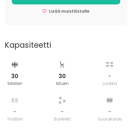
Lisää muistilistalle
Kapasiteetti
30
30
-
Seisten
Istuen
Luokka
-
-
-
Teatteri
Banketti
Suorakaide