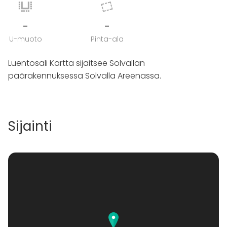
-
-
U-muoto
Pinta-ala
Luentosali Kartta sijaitsee Solvallan
päärakennuksessa Solvalla Areenassa.
Sijainti