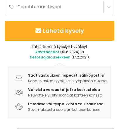
pituinen pururata sekä 3,3 ja 2,2 km pitkät reitit, jotka
Tapahtuman tyyppi
ovat talvella hiihtolatuja.
Lähetä kysely
Lähettämällä kyselyn hyväksyt
käyttöehdot
(10.6.2024) ja
tietosuojalausekkeen
(17.2.2021).
Saat vastauksen nopeasti sähköpostiisi
Kohde vastaa tyypillisesti työpäivän aikana
Vahvista varaus tai jatka keskustelua
Neuvottele yksityiskohdat kohteen kanssa
Et maksa välityspalkkiota tai lisähintaa
Sovi maksusta suoraan kohteen kanssa