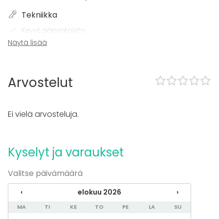
Tekniikka
Kevyt äänentoisto
Videotykki tai esitysnäyttö
Näytä lisää
Wi-Fi
TV
Arvostelut
Kalusto
Muistiinpanovälineet
Fläppi- / Valkotaulu
Ei vielä arvosteluja.
Tapahtumatyypit
Juhlat
Kyselyt ja varaukset
Häät
Saunailta
Valitse päivämäärä
Illallinen / lounas
Kokous
‹
elokuu 2026
›
Seminaari / konferenssi
Messut
MA
TI
KE
TO
PE
LA
SU
Esitys / näytös