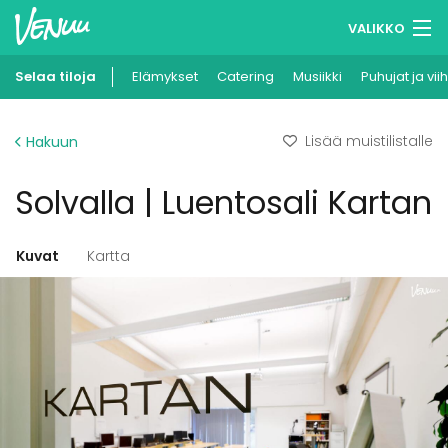
VALIKKO
Selaa tiloja
Elämykset
Muistilistasi
Catering
Musiikki
Puhujat ja vii
Kirjaudu
Lisää muistilistalle
Hakuun
Suomi
Solvalla | Luentosali Kartan
Ilmoita kohteesi
Kuvat
Kartta