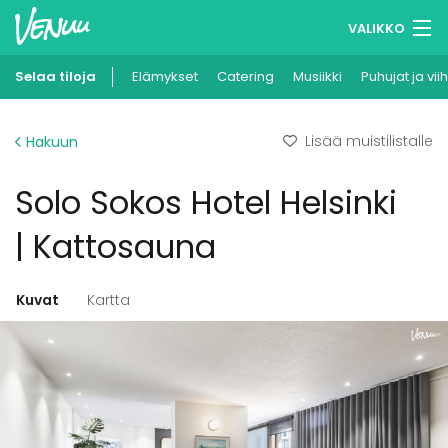
VALIKKO
Selaa tiloja
Elämykset
Muistilistasi
Catering
Musiikki
Puhujat ja vii
Kirjaudu
Lisää muistilistalle
Hakuun
Suomi
Solo Sokos Hotel Helsinki
Ilmoita kohteesi
| Kattosauna
Kuvat
Kartta