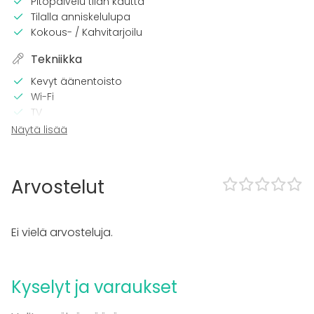
Pitopalvelu tilan kautta
Tilalla anniskelulupa
Kokous- / Kahvitarjoilu
Tekniikka
Kevyt äänentoisto
Wi-Fi
TV
Näytä lisää
Tilaan kuuluu
Terassi
Sauna
Arvostelut
Majoittumismahdollisuus
Kattotila
Ei vielä arvosteluja.
Kalusto
Pyyhkeet
Kyselyt ja varaukset
Tapahtumatyypit
Juhlat