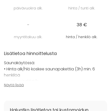
veloitetaan jälkikäteen avattujen tuotteiden mukaan.
päivävuokra alk.
hinta / tunti alk.
Sujuvan asioinnin mahdollistamiseksi edellytämme
ruokien osalta ennakkotilausta sekä koko porukan
osalta yhteislaskua.
-
38 €
Kattosauna tarjoaa upean ympäristön ryhmille, jotka
myyntitakuu alk.
hinta / henkilö alk.
haluavat nauttia ainutlaatuisista puitteista sekä
ensiluokkaisesta palvelusta.
Lisätietoa hinnoittelusta
Saunakäytössä:
• Hinta alk/hlö koskee saunapakettia (3h) min. 6
henkilöä
• Lisätunnit 100€/h
Näytä lisää
Kokouskäytössä:
• Hinta alk. 89€ /hlö (kokouspaketti) min. 6 henkilöä
• Tilavuokra: klo 8-17 /200 €/h
Haluatko lisätietoa tai kustomoidun