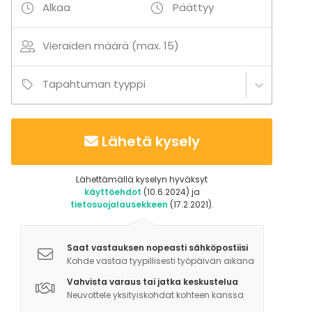
Alkaa
Päättyy
Vieraiden määrä (max. 15)
Tapahtuman tyyppi
Lähetä kysely
Lähettämällä kyselyn hyväksyt
käyttöehdot
(10.6.2024) ja
tietosuojalausekkeen
(17.2.2021).
Saat vastauksen nopeasti sähköpostiisi
Kohde vastaa tyypillisesti työpäivän aikana
Vahvista varaus tai jatka keskustelua
Neuvottele yksityiskohdat kohteen kanssa