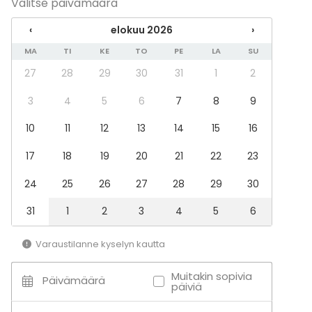
Valitse päivämäärä
Häät
Saunailta
‹
elokuu 2026
›
Illallinen / lounas
MA
TI
KE
TO
PE
LA
SU
Kokous
Seminaari / konferenssi
27
28
29
30
31
1
2
Messut
Esitys / näytös
3
4
5
6
7
8
9
Virkistystilaisuus
10
11
12
13
14
15
16
Mökkireissu / retriitti
Elämys / aktiviteetti
17
18
19
20
21
22
23
Pikkujoulut
24
25
26
27
28
29
30
Tilatyypit
Saunatila
31
1
2
3
4
5
6
Kokoushuone
Lounge
Varaustilanne kyselyn kautta
Hotelli
Muitakin sopivia
Päivämäärä
päiviä