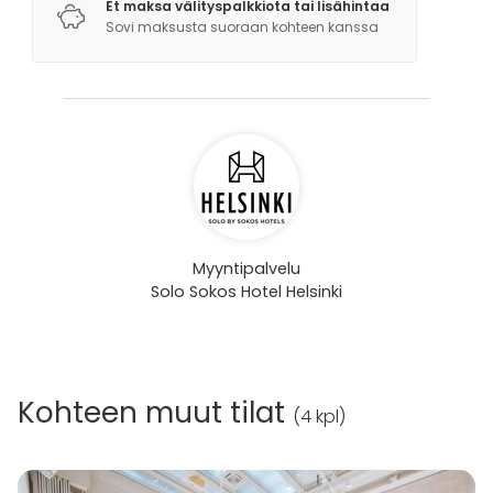
Et maksa välityspalkkiota tai lisähintaa
Sovi maksusta suoraan kohteen kanssa
Myyntipalvelu
Solo Sokos Hotel Helsinki
Kohteen muut tilat
(
4 kpl
)