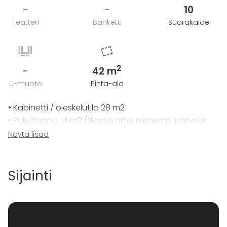
-
-
10
Teatteri
Banketti
Suorakaide
2
-
42 m
U-muoto
Pinta-ala
• Kabinetti / oleskelutila 28 m2
• Pukuhuone, 14 m2 (tilassa oma pienempi parveke
vilvoitteluun).
Näytä lisää
• Parveke, 13 m2
• Suihkuhuone, kaksi suihkua, 6 m2
• Löylyhuone 7 m2
Sijainti