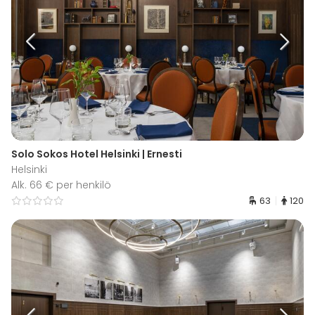
Solo Sokos Hotel Helsinki | Ernesti
Helsinki
Alk. 66 € per henkilö
63
120