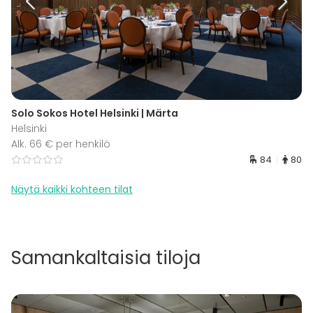
Solo Sokos Hotel Helsinki | Märta
Helsinki
Alk. 66 € per henkilö
84
80
Näytä kaikki kohteen tilat
Samankaltaisia tiloja