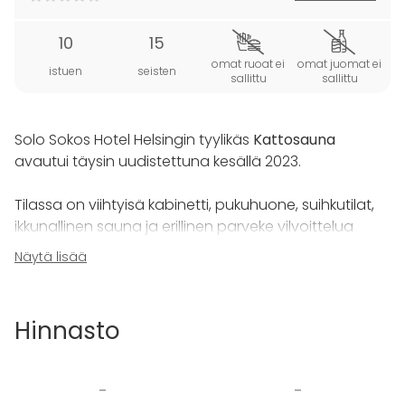
10
15
omat ruoat ei
omat juomat ei
istuen
seisten
sallittu
sallittu
Solo Sokos Hotel Helsingin tyylikäs
Kattosauna
avautui täysin uudistettuna kesällä 2023.
Tilassa on viihtyisä kabinetti, pukuhuone, suihkutilat,
ikkunallinen sauna ja erillinen parveke vilvoittelua
varten. Parvekkeelta avautuvat upeat näkymät
Näytä lisää
Helsingin keskustan kattojen ylle. Tila soveltuu
loistavasti 6–15 hengen kokouksiin ja illanistujaisiin.
Hinnasto
Kattosaunalle on tarjolla herkullisia tarjoiluja erilliseltä
saunamenulta, ja tila toimii anniskelualueena. Omien
juomien tuominen ei ole sallittua, mutta vieraiden
-
-
käytössä on valikoima juomia juomakaapista, jotka