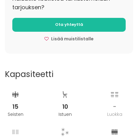
• Lisätunnit: 100€ /h
tarjouksen?
Ota yhteyttä
Lisää muistilistalle
Kapasiteetti
15
10
-
Seisten
Istuen
Luokka