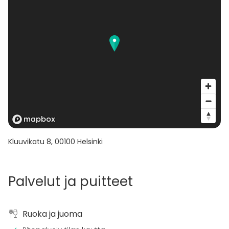
Kluuvikatu 8
,
00100
Helsinki
Palvelut ja puitteet
Ruoka ja juoma