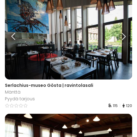
Serlachius-museo Gösta | ravintolasali
Mänttä
Pyydä tarjous
115
120