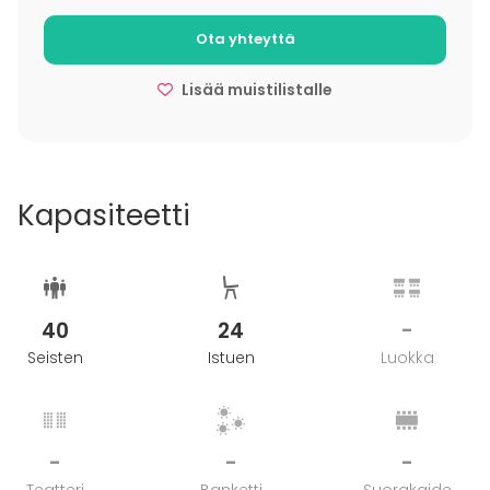
on myös kasvis- ja vegaanisia vaihtoehtoja.
Ota yhteyttä
Lisää muistilistalle
Kapasiteetti
40
24
-
Seisten
Istuen
Luokka
-
-
-