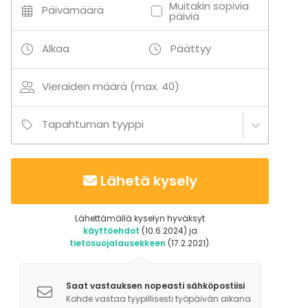
Muitakin sopivia
Päivämäärä
päiviä
Lisätietoa aktiviteeteista
Serlachius museo Göstan palvelut, mm. opastetut
Alkaa
Päättyy
kierrokset taidenäyttelyissä.
Vieraiden määrä (max. 40)
Tapahtuman tyyppi
Lähetä kysely
Lähettämällä kyselyn hyväksyt
käyttöehdot
(10.6.2024) ja
tietosuojalausekkeen
(17.2.2021).
Saat vastauksen nopeasti sähköpostiisi
Kohde vastaa tyypillisesti työpäivän aikana