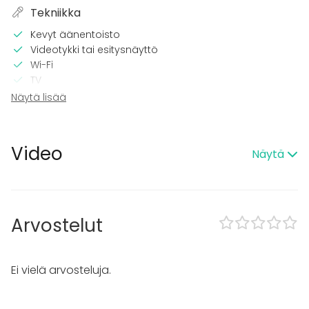
Tekniikka
Kevyt äänentoisto
Videotykki tai esitysnäyttö
Wi-Fi
TV
Näytä lisää
Tilaan kuuluu
Terassi
Sauna
Video
Näytä
Esteetön tila
Kalusto
Palju / poreallas
Arvostelut
Pyyhkeet
Tapahtumatyypit
Ei vielä arvosteluja.
Juhlat
Häät
Saunailta