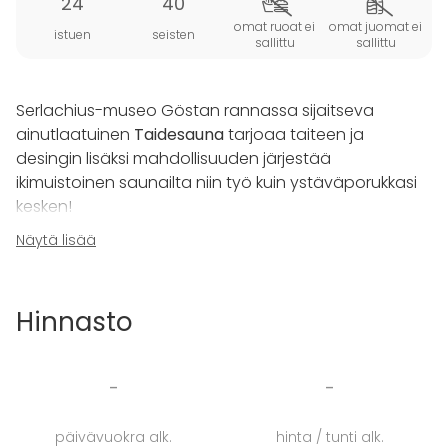
24
40
omat ruoat ei
omat juomat ei
istuen
seisten
sallittu
sallittu
Serlachius-museo Göstan rannassa sijaitseva
ainutlaatuinen
Taidesauna
tarjoaa taiteen ja
desingin lisäksi mahdollisuuden järjestää
ikimuistoinen saunailta niin työ kuin ystäväporukkasi
kesken!
Näytä lisää
Löylyistä pääsette nauttimaan tunnelmallisessa
pyöreässä löylyhuonessa. Hyvien löylyjen lomassa
saa nauttia myös luonnonläheisyydestä saunassa
Hinnasto
olevien isojen ikkunoiden ansiosta. Löylyistä mahtuu
nauttimaan lauteille yhtäaikaa 20 henkilöä.
-
-
Varatessanne Taidesaunan on teillä käytössä
taiteilija Satu Rautiaisen suunnittelemat Taidesaunan
päivävuokra alk.
hinta / tunti alk.
pyyhkeet ja laudesuojat.