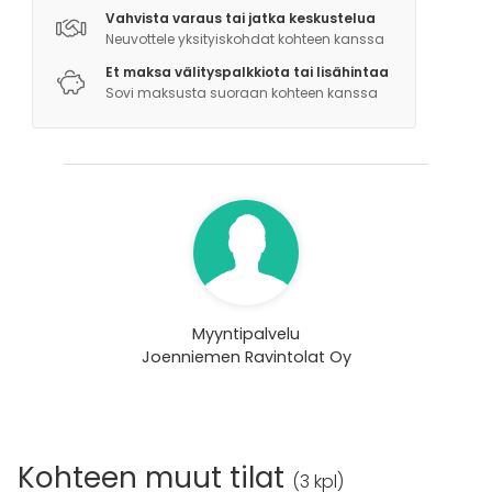
Vahvista varaus tai jatka keskustelua
Neuvottele yksityiskohdat kohteen kanssa
Et maksa välityspalkkiota tai lisähintaa
Sovi maksusta suoraan kohteen kanssa
Myyntipalvelu
Joenniemen Ravintolat Oy
Kohteen muut tilat
(
3 kpl
)