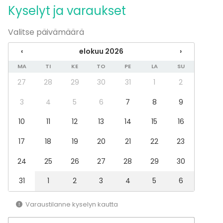
Illallinen / lounas
Kyselyt ja varaukset
Kokous
Seminaari / konferenssi
Valitse päivämäärä
Messut
Esitys / näytös
‹
elokuu 2026
›
Virkistystilaisuus
MA
TI
KE
TO
PE
LA
SU
Mökkireissu / retriitti
Elämys / aktiviteetti
27
28
29
30
31
1
2
Pikkujoulut
3
4
5
6
7
8
9
Tilatyypit
10
11
12
13
14
15
16
Juhlasali
Saunatila
17
18
19
20
21
22
23
Lounge
Terassi / Piha
24
25
26
27
28
29
30
Galleria / Museo
31
1
2
3
4
5
6
Aktiviteetit
Varaustilanne kyselyn kautta
Uinti