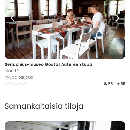
Serlachius-museo Gösta | Autereen tupa
Mänttä
Pyydä tarjous
55
55
Samankaltaisia tiloja