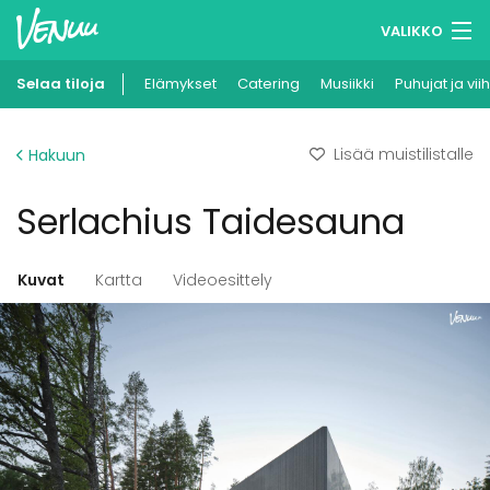
VALIKKO
Selaa tiloja
Elämykset
Muistilistasi
Catering
Musiikki
Puhujat ja vii
Kirjaudu
Lisää muistilistalle
Hakuun
Suomi
Serlachius Taidesauna
Ilmoita kohteesi
Kuvat
Kartta
Videoesittely