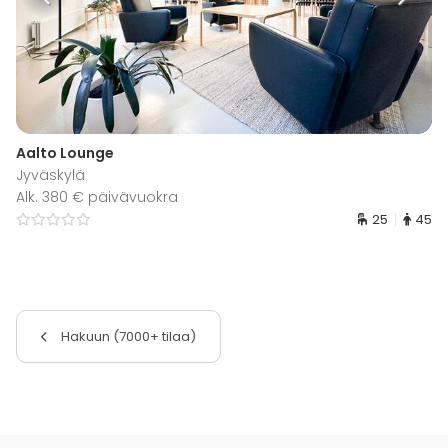
Aalto Lounge
Jyväskylä
Alk. 380 € päivävuokra
25
45
Hakuun (7000+ tilaa)