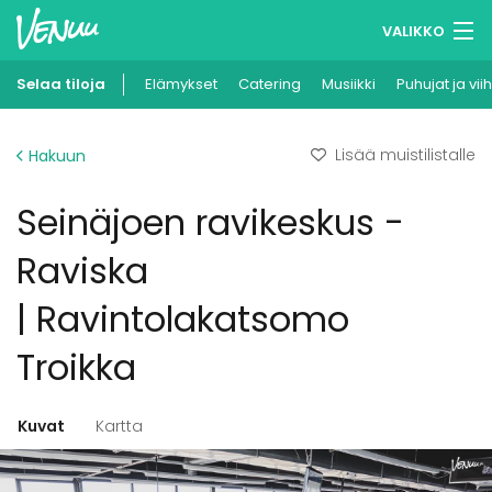
VALIKKO
Selaa tiloja
Elämykset
Muistilistasi
Catering
Musiikki
Puhujat ja vii
Kirjaudu
Lisää muistilistalle
Hakuun
Suomi
Seinäjoen ravikeskus -
Ilmoita kohteesi
Raviska
| Ravintolakatsomo
Troikka
Kuvat
Kartta