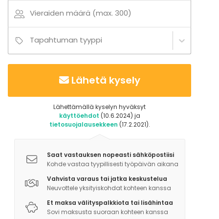
Vieraiden määrä (max. 300)
Tapahtuman tyyppi
Lähetä kysely
Lähettämällä kyselyn hyväksyt
käyttöehdot
(10.6.2024) ja
tietosuojalausekkeen
(17.2.2021).
Saat vastauksen nopeasti sähköpostiisi
Kohde vastaa tyypillisesti työpäivän aikana
Vahvista varaus tai jatka keskustelua
Neuvottele yksityiskohdat kohteen kanssa
Et maksa välityspalkkiota tai lisähintaa
Sovi maksusta suoraan kohteen kanssa