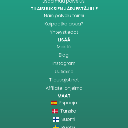
Lisää muu palvelusi
TILAISUUKSIEN JÄRJESTÄJILLE
Näin palvelu toimii
Kaipaatko apua?
Yhteystiedot
LISÄÄ
Meistä
Blogi
Instagram
Uutiskirje
Tilausajot.net
Affiliate-ohjelma
MAAT
Espanja
Tanska
Suomi
Ruotsi