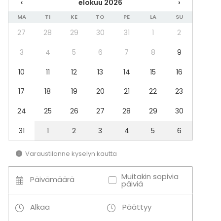
‹
elokuu 2026
›
Illallinen / lounas
MA
TI
KE
TO
PE
LA
SU
Kokous
Seminaari / konferenssi
27
28
29
30
31
1
2
Messut
Esitys / näytös
3
4
5
6
7
8
9
Virkistystilaisuus
10
11
12
13
14
15
16
Mökkireissu / retriitti
Elämys / aktiviteetti
17
18
19
20
21
22
23
Pikkujoulut
24
25
26
27
28
29
30
Tilatyypit
Monitoimitila
31
1
2
3
4
5
6
Kokoushuone
Ravintola
Varaustilanne kyselyn kautta
Auditorio
Muitakin sopivia
Päivämäärä
päiviä
Alkaa
Päättyy