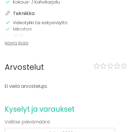
Kokous- / Kahvitarjoilu
Tekniikka
Videotykki tai esitysnäyttö
Mikrofoni
Wi-Fi
Pro äänilaitteisto
Näytä lisää
TV
Tilaan kuuluu
Arvostelut
Esteetön tila
Kalusto
Ei vielä arvosteluja.
Esiintymislava
Astiasto
Kyselyt ja varaukset
Tapahtumatyypit
Juhlat
Valitse päivämäärä
Häät
Saunailta