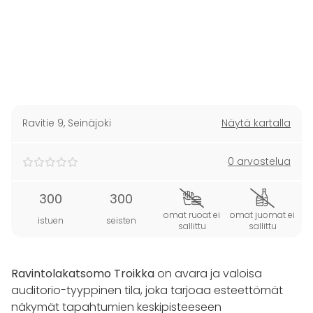
Ravitie 9
,
Seinäjoki
Näytä kartalla
0 arvostelua
300
300
omat ruoat ei
omat juomat ei
istuen
seisten
sallittu
sallittu
Ravintolakatsomo Troikka
on avara ja valoisa
auditorio-tyyppinen tila, joka tarjoaa esteettömät
näkymät tapahtumien keskipisteeseen