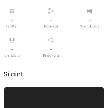
-
-
-
Teatteri
Banketti
Suorakaide
-
-
U-muoto
Pinta-ala
Sijainti