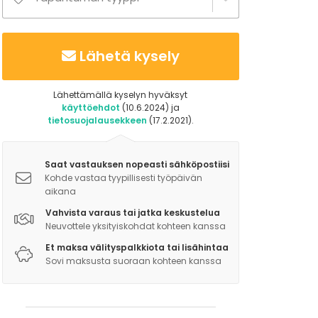
Lähetä kysely
Lähettämällä kyselyn hyväksyt
käyttöehdot
(10.6.2024) ja
tietosuojalausekkeen
(17.2.2021).
Saat vastauksen nopeasti sähköpostiisi
Kohde vastaa tyypillisesti työpäivän
aikana
Vahvista varaus tai jatka keskustelua
Neuvottele yksityiskohdat kohteen kanssa
Et maksa välityspalkkiota tai lisähintaa
Sovi maksusta suoraan kohteen kanssa