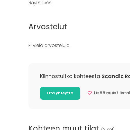
Fläppi- / Valkotaulu
Häät
Näytä lisää
Saunailta
Illallinen 
Kokous
Arvostelut
Seminaari
Messut
Esitys / n
Ei vielä arvosteluja.
Virkistyst
Mökkireissu
Elämys / a
Pikkujoulu
Kiinnostuitko kohteesta
Scandic Ro
Lisää muistilista
Ota yhteyttä
Kohteen muut tilat
(
3 kpl
)