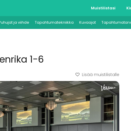
Muistilistasi
Ki
Puhujat ja viihde
Tapahtumatekniikka
Kuvaajat
Tapahtumatarv
enrika 1-6
Lisää muistilistalle