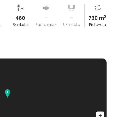
2
460
-
-
730 m
i
Banketti
Suorakaide
U-muoto
Pinta-ala