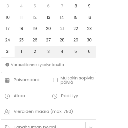
3
4
5
6
7
8
9
10
11
12
13
14
15
16
17
18
19
20
21
22
23
24
25
26
27
28
29
30
31
1
2
3
4
5
6
Varaustilanne kyselyn kautta
Muitakin sopivia
Päivämäärä
päiviä
Alkaa
Päättyy
Vieraiden määrä (max. 780)
Tapahtuman tyyppi