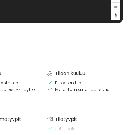
a
Tilaan kuuluu
entoisto
Esteetön tila
 tai esitysnäyttö
Majoittumismahdollisuus
matyypit
Tilatyypit
Juhlasali