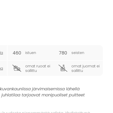
460
780
la
istuen
seisten
omat ruoat ei
omat juomat ei
ua
sallittu
sallittu
 kuvankauniissa järvimaisemissa lähellä
 juhlatilaa tarjoavat monipuoliset puitteet