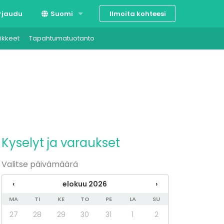
Ilmoita kohteesi
rjaudu
Suomi
ikkeet
Tapahtumatuotanto
Svenska
English
Kyselyt ja varaukset
Valitse päivämäärä
‹
elokuu 2026
›
MA
TI
KE
TO
PE
LA
SU
27
28
29
30
31
1
2