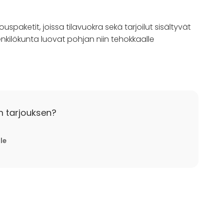
uspaketit, joissa tilavuokra sekä tarjoilut sisältyvät
nkilökunta luovat pohjan niin tehokkaalle
n tarjouksen?
lle