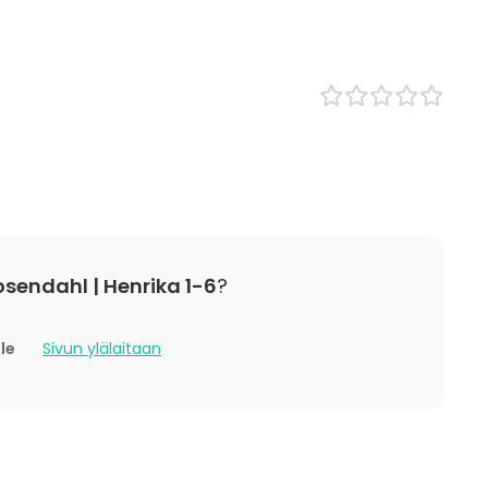
Monitoimitila
Kokoushuone
/ lounas
 / konferenssi
äytös
ilaisuus
 / retriitti
ktiviteetti
t
sendahl | Henrika 1-6
?
lle
Sivun ylälaitaan