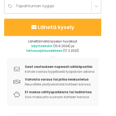
Tapahtuman tyyppi
Lähetä kysely
Lähettämällä kyselyn hyväksyt
käyttöehdot
(10.6.2024) ja
tietosuojalausekkeen
(17.2.2021).
Saat vastauksen nopeasti sähköpostiisi
Kohde vastaa tyypillisesti työpäivän aikana
Vahvista varaus tai jatka keskustelua
Neuvottele yksityiskohdat kohteen kanssa
Et maksa välityspalkkiota tai lisähintaa
Sovi maksusta suoraan kohteen kanssa