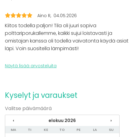
Tilatyypit
valot oli tosi hyvät laittautumiselle! Yhteydenpito oli
tosi vaivatonta ja tila saatiin järjestettyä meille
Saunatila
Aino R
04.05.2026
valmiiksi aikaisin aamusta, kun aikataulu sitä vaati.
Kiitos todella paljon! Tila oli juuri sopiva
Ehdoton suositus tilalle, kiitos!
Lisätietoa palveluista ja puitteista
polttariporukallemme, kaikki sujui loistavasti ja
omistajan kanssa oli todella vaivatonta käydä asiat
Pyyhe vuokra 2€/pyyhe
läpi. Voin suositella lämpimästi!
Lisäpalveluina morsiussauna koristeluineen.
Näytä lisää arvosteluita
Kyselyt ja varaukset
Valitse päivämäärä
‹
elokuu 2026
›
MA
TI
KE
TO
PE
LA
SU