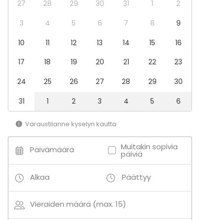
27
28
29
30
31
1
2
3
4
5
6
7
8
9
10
11
12
13
14
15
16
17
18
19
20
21
22
23
24
25
26
27
28
29
30
31
1
2
3
4
5
6
Varaustilanne kyselyn kautta
Muitakin sopivia
Päivämäärä
päiviä
Alkaa
Päättyy
Vieraiden määrä (max. 15)