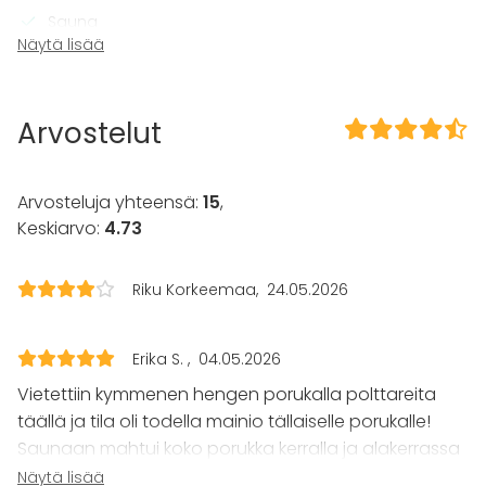
Sauna
Näytä lisää
Kalusto
Keittiö asiakkaan käytössä
Astiasto
Arvostelut
Tapahtumatyypit
Juhlat
Arvosteluja yhteensä:
15
,
Häät
Keskiarvo:
4.73
Saunailta
Illallinen / lounas
Riku Korkeemaa
24.05.2026
Kokous
Seminaari / konferenssi
Messut
Erika S.
04.05.2026
Esitys / näytös
Virkistystilaisuus
Vietettiin kymmenen hengen porukalla polttareita
Mökkireissu / retriitti
täällä ja tila oli todella mainio tällaiselle porukalle!
Elämys / aktiviteetti
Saunaan mahtui koko porukka kerralla ja alakerrassa
Pikkujoulut
mahduttiin kaikki syömään yhdessä. Yläkerran peili ja
Näytä lisää