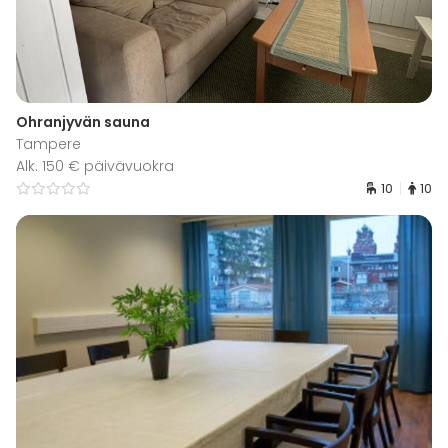
Ohranjyvän sauna
Tampere
Alk. 150 € päivävuokra
10
10