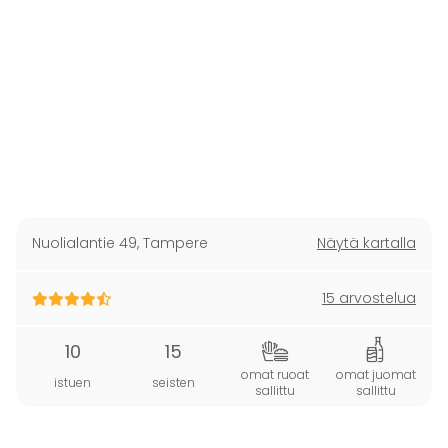
Nuolialantie 49
,
Tampere
Näytä kartalla
15 arvostelua
10
15
omat ruoat
omat juomat
istuen
seisten
sallittu
sallittu