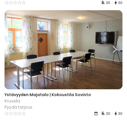
30
30
Ystävyyden Majatalo | Kokoustila Sovinto
Kruusila
Pyydä tarjous
30
30