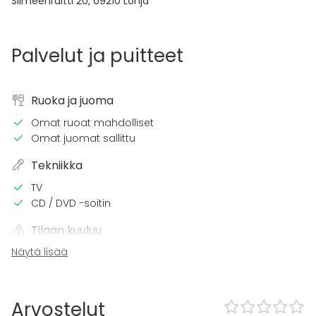
Silmeenraitti 20
,
09210
Lohja
Palvelut ja puitteet
Ruoka ja juoma
Omat ruoat mahdolliset
Omat juomat sallittu
Tekniikka
TV
CD / DVD -soitin
Tilaan kuuluu
Näytä lisää
Piha
Esteetön tila
Kalusto
Arvostelut