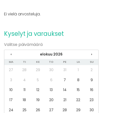
Keittiö asiakkaan käytössä
Tapahtumatyypit
Ei vielä arvosteluja.
Juhlat
Häät
Saunailta
Kyselyt ja varaukset
Illallinen / lounas
Kokous
Valitse päivämäärä
Seminaari / konferenssi
Messut
‹
elokuu 2026
›
Esitys / näytös
MA
TI
KE
TO
PE
LA
SU
Virkistystilaisuus
Mökkireissu / retriitti
27
28
29
30
31
1
2
Elämys / aktiviteetti
Pikkujoulut
3
4
5
6
7
8
9
Tilatyypit
10
11
12
13
14
15
16
Juhlasali
17
18
19
20
21
22
23
Maatila
Terassi / Piha
24
25
26
27
28
29
30