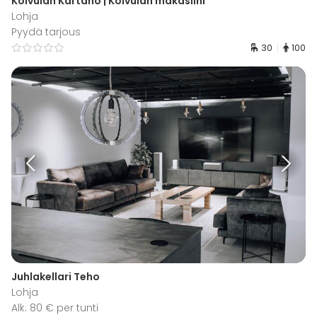
Koivulan Kartano | Koivulan makasiini
Lohja
Pyydä tarjous
30
100
Juhlakellari Teho
Lohja
Alk. 80 € per tunti