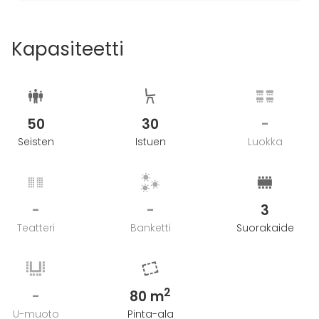
Kapasiteetti
50
30
-
Seisten
Istuen
Luokka
-
-
3
Teatteri
Banketti
Suorakaide
2
-
80 m
U-muoto
Pinta-ala