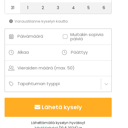
Lähellä rantaa
Ulkotila
31
1
2
3
4
5
6
Aktiviteetit
Varaustilanne kyselyn kautta
Ulkoilu
Muitakin sopivia
Päivämäärä
päiviä
Alkaa
Päättyy
Vieraiden määrä (max. 50)
Tapahtuman tyyppi
Lähetä kysely
Lähettämällä kyselyn hyväksyt
käyttöehdot
(10.6.2024) ja