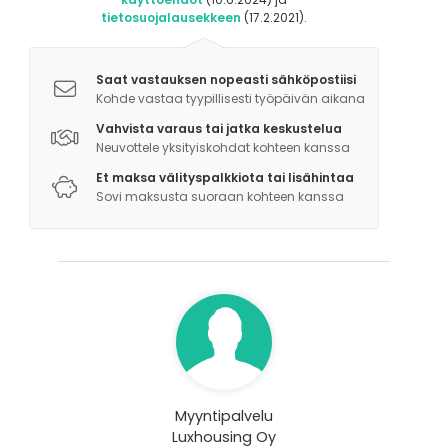
tietosuojalausekkeen
(17.2.2021).
Saat vastauksen nopeasti sähköpostiisi
Kohde vastaa tyypillisesti työpäivän aikana
Vahvista varaus tai jatka keskustelua
Neuvottele yksityiskohdat kohteen kanssa
Et maksa välityspalkkiota tai lisähintaa
Sovi maksusta suoraan kohteen kanssa
Myyntipalvelu
Luxhousing Oy