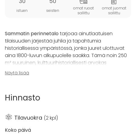
30
50
omat ruoat
omat juomat
istuen
seisten
sallittu
sallittu
Sammatin perinnetalo
tarjoaa ainutlaatuisen
tilaisuuden järjestää juhlia ja tapahtumia
historiallisessa ympäristössä, jonka juuret ulottuvat
aina 1800-luvun alkupuolelle saakka. Tämä noin 250
m² suuruinen, kulttuurihistoriallisesti arvokas
päärakennus sijaitsee keskellä kauneinta
Näytä lisää
kansallisromanttista maisemaa, tarjoten rauhalliset ja
tunnelmalliset puitteet kaikenlaisiin tilaisuuksiin.
Rakennuksen sydämen muodostaa upea, noin 80
Hinnasto
neliömetrin suuruinen juhlasali, joka soveltuu
erinomaisesti niin häihin, merkkipäiville kuin
yritystapahtumiinkin. Kaikki tilat sijaitsevat kätevästi
Tilavuokra
(
2 kpl
)
yhdessä tasossa, ja juhlasalin lisäksi käytettävissä on
keittiö, kylpyhuone sekä kolme muuta huonetta, jotka
Koko päivä
tuovat joustavuutta järjestelyihin.