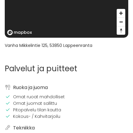
ja tv. Musiikkiteemainen huone on sisustettu
tunnelmalliseksi hääsviitiksi ja sillä on oma erillinen
sisäänkäynti.
Vanha Mikkelintie 125
,
53850
Lappeenranta
Palvelut ja puitteet
Ruoka ja juoma
Omat ruoat mahdolliset
Omat juomat sallittu
Pitopalvelu tilan kautta
Kokous- / Kahvitarjoilu
Tekniikka