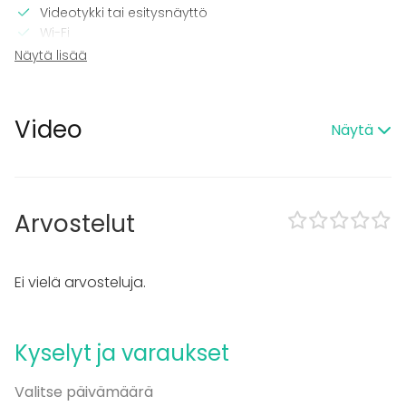
Videotykki tai esitysnäyttö
Wi-Fi
Tulostin
Näytä lisää
TV
Tilaan kuuluu
Video
Näytä
Sauna
Majoittumismahdollisuus
Piha
Kalusto
Arvostelut
Palju / poreallas
Keittiö asiakkaan käytössä
Fläppi- / Valkotaulu
Ei vielä arvosteluja.
Pyyhkeet
Astiasto
Kyselyt ja varaukset
Tapahtumatyypit
Juhlat
Valitse päivämäärä
Häät