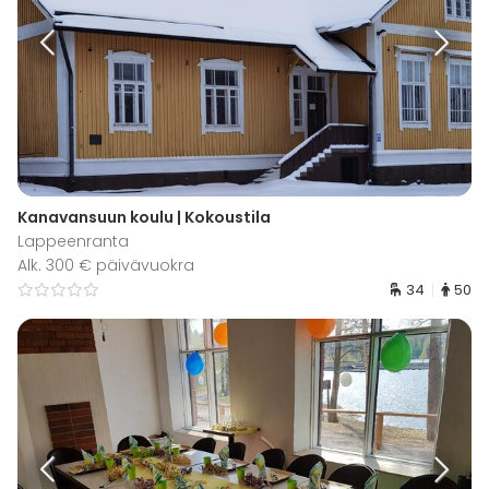
Kanavansuun koulu | Kokoustila
Lappeenranta
Alk. 300 € päivävuokra
34
50