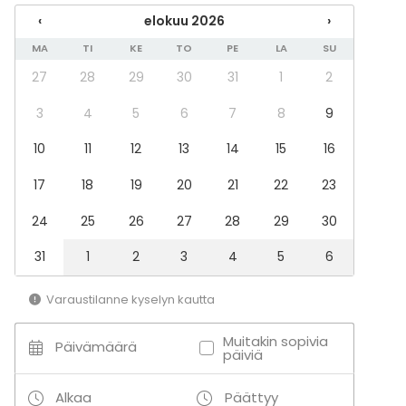
Saunailta
‹
elokuu 2026
›
Illallinen / lounas
MA
TI
KE
TO
PE
LA
SU
Kokous
Seminaari / konferenssi
27
28
29
30
31
1
2
Messut
3
4
5
6
7
8
9
Esitys / näytös
Virkistystilaisuus
10
11
12
13
14
15
16
Mökkireissu / retriitti
Elämys / aktiviteetti
17
18
19
20
21
22
23
Pikkujoulut
24
25
26
27
28
29
30
Tilatyypit
31
1
2
3
4
5
6
Kokoushuone
Hotelli
Varaustilanne kyselyn kautta
Aktiviteetit
Muitakin sopivia
Ulkoilu
Päivämäärä
päiviä
Alkaa
Päättyy
Lisätietoa palveluista ja puitteista