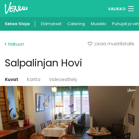
VALIKKO
Selaa tiloja
Elämykset
Muistilistasi
Catering
Musiikki
Puhujat ja vii
Kirjaudu
Lisää muistilistalle
Hakuun
Suomi
Salpalinjan Hovi
Ilmoita kohteesi
Kuvat
Kartta
Videoesittely