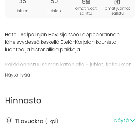
35
50
omat ruoat
omat juomat
istuen
seisten
sallittu
sallittu
Hotelli
Salpalinjan Hovi
sijaitsee Lappeenrannan
läheisyydessä keskellä Etelä-Karjalan kaunista
luontoa ja historiallisia paikkoja.
Kaikki onnistuu saman katon alla – juhlat, kokoukset
ja tapahtumat sekä vieraiden majoitus.
Näytä lisää
Hirsirakenteisesta, entisestä kyläkoulusta kauniisti
remontoitu kartanomainen hotelli Salpalinjan Hovi
Hinnasto
tarjoaa persoonallisen, tunnelmallisen ja inspiroivan
ympäristön monenlaisiin tarpeisiin.
Näytä
Tilavuokra
(
1 kpl
)
Tilamme soveltuvat hyvin erilaisten juhlien,
virkistyspäivien, kokousten, koulutusten ja muiden
tilaisuuksien järjestämiseen. Kun varaat koko hotellin,