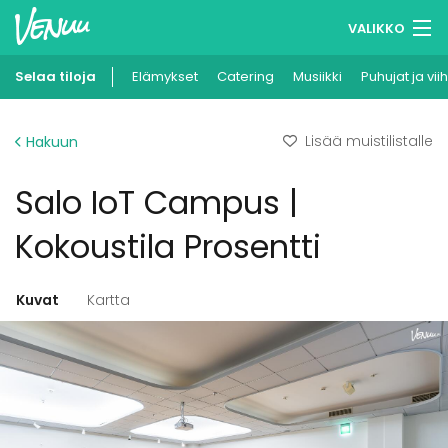
VALIKKO
Selaa tiloja
Elämykset
Muistilistasi
Catering
Musiikki
Puhujat ja vii
Kirjaudu
Lisää muistilistalle
Hakuun
Suomi
Salo IoT Campus |
Ilmoita kohteesi
Kokoustila Prosentti
Kuvat
Kartta