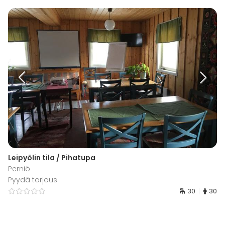
Leipyölin tila / Pihatupa
Perniö
Pyydä tarjous
30
30