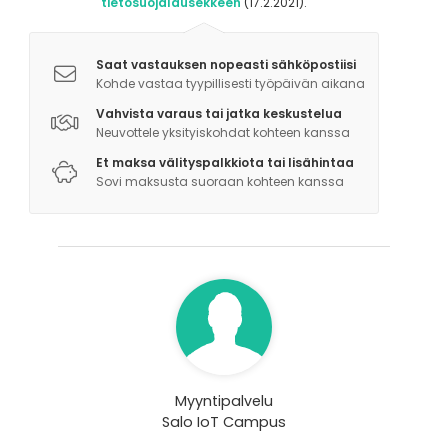
tietosuojalausekkeen
(17.2.2021).
Saat vastauksen nopeasti sähköpostiisi
Kohde vastaa tyypillisesti työpäivän aikana
Vahvista varaus tai jatka keskustelua
Neuvottele yksityiskohdat kohteen kanssa
Et maksa välityspalkkiota tai lisähintaa
Sovi maksusta suoraan kohteen kanssa
Myyntipalvelu
Salo IoT Campus