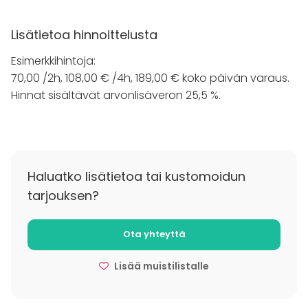
Tervetuloa!
Lisätietoa hinnoittelusta
Esimerkkihintoja:
70,00 /2h, 108,00 € /4h, 189,00 € koko päivän varaus.
Hinnat sisältävät arvonlisäveron 25,5 %.
Haluatko lisätietoa tai kustomoidun
tarjouksen?
Ota yhteyttä
Lisää muistilistalle