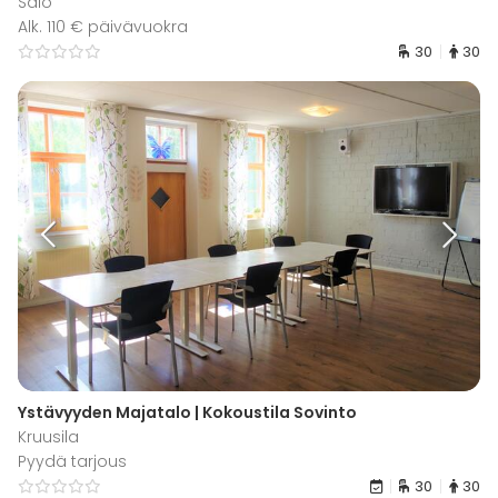
Salo
Alk. 110 € päivävuokra
30
30
Ystävyyden Majatalo | Kokoustila Sovinto
Kruusila
Pyydä tarjous
30
30