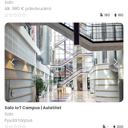
Salo
Alk. 980 € päivävuokra
180
180
Salo IoT Campus | Aulatilat
Salo
Pyydä tarjous
-
300