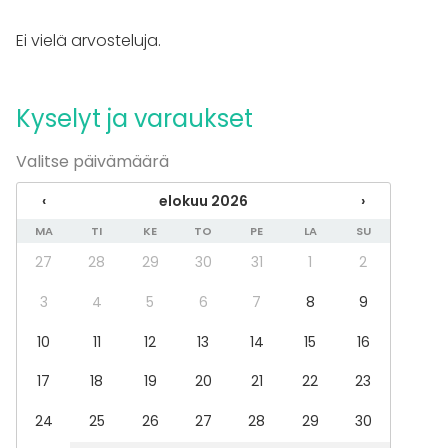
Juhlat
Ei vielä arvosteluja.
Häät
Saunailta
Illallinen / lounas
Kyselyt ja varaukset
Kokous
Seminaari / konferenssi
Valitse päivämäärä
Messut
Esitys / näytös
‹
elokuu 2026
›
Virkistystilaisuus
Mökkireissu / retriitti
MA
TI
KE
TO
PE
LA
SU
Elämys / aktiviteetti
27
28
29
30
31
1
2
Pikkujoulut
3
4
5
6
7
8
9
Tilatyypit
10
11
12
13
14
15
16
Kokoushuone
Luokkahuone
17
18
19
20
21
22
23
Konferenssikeskus
24
25
26
27
28
29
30