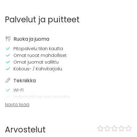
Palvelut ja puitteet
Ruoka ja juoma
Pitopalvelu tilan kautta
Omat ruoat mahdolliset
Omat juomat sallittu
Kokous- / Kahvitarjoilu
Tekniikka
Wi-Fi
Videotykki tai esitysnäyttö
Näytä lisää
Kalusto
Fläppi- / Valkotaulu
Muistiinpanovälineet
Arvostelut
Tapahtumatyypit