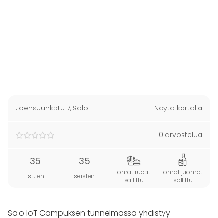
Joensuunkatu 7
,
Salo
Näytä kartalla
0 arvostelua
35
35
omat ruoat
omat juomat
istuen
seisten
sallittu
sallittu
Salo IoT Campuksen tunnelmassa yhdistyy