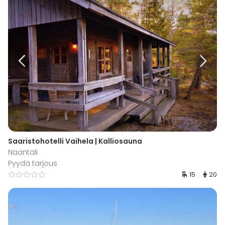
Saaristohotelli Vaihela | Kalliosauna
Naantali
Pyydä tarjous
15
20