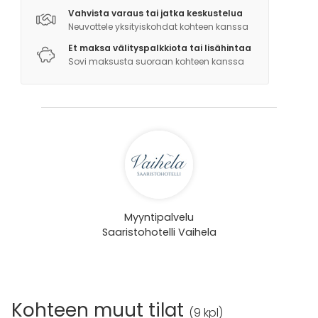
Vahvista varaus tai jatka keskustelua
- Kiipeilyteline
Neuvottele yksityiskohdat kohteen kanssa
- Liukumäki
Et maksa välityspalkkiota tai lisähintaa
- Hiekkalaatikko
Sovi maksusta suoraan kohteen kanssa
- Puuhevonen
- Trampoliini
Myyntipalvelu
Saaristohotelli Vaihela
Kohteen muut tilat
(
9 kpl
)