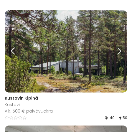
Kustavin Kipinä
Kustavi
Alk. 500 € päivävuokra
40
50