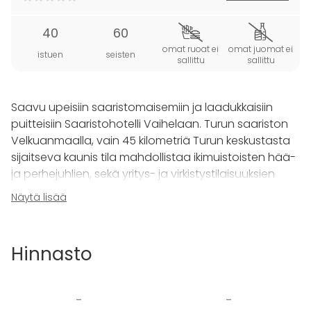
40
60
omat ruoat ei
omat juomat ei
istuen
seisten
sallittu
sallittu
Saavu upeisiin saaristomaisemiin ja laadukkaisiin
puitteisiin
Saaristohotelli Vaihelaan. Turun saariston
Velkuanmaalla, vain 45 kilometriä Turun keskustasta
sijaitseva kaunis tila mahdollistaa ikimuistoisten hää-
ja perhejuhlien, sekä yritys- ja virkistystilaisuuksien
järjestämisen. Täällä lomailette myös ystävien ja
Näytä lisää
perheen kesken nauttien luonnosta, ruoasta ja
hyvistä yöunista!
Hinnasto
Hotellin aulatilassa
järjestät sujuvat kokoukset ja
palaverit. Avarassa ja valoisassa tilassa on
mahdollisuus presentaatioille ja ruokailuun. Tilassa on
-
-
tunnelmaa luova takka, sekä ovet suoraan ulkotilaan.