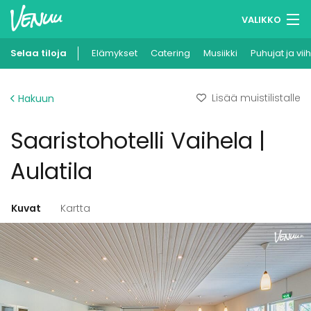
VALIKKO
Selaa tiloja
Elämykset
Muistilistasi
Catering
Musiikki
Puhujat ja vii
Kirjaudu
Lisää muistilistalle
Hakuun
Suomi
Saaristohotelli Vaihela |
Ilmoita kohteesi
Aulatila
Kuvat
Kartta