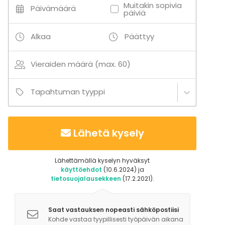
Uinti
Muitakin sopivia
Päivämäärä
päiviä
Veneily
Alkaa
Päättyy
Lisätietoa aktiviteeteista
- Soutuvenevuokra
Vieraiden määrä (max. 60)
- Polkupyörävuokra
- Grillauspaikka meren rannalla
Tapahtuman tyyppi
- Krokettipeli
- Tikanheitto
- SUP-lautailu
Lähetä kysely
- Lentopallo
- Sulkapallo
- Mölkky
Lähettämällä kyselyn hyväksyt
käyttöehdot
(10.6.2024) ja
- Pétanque
tietosuojalausekkeen
(17.2.2021).
- Luontopolku
Saat vastauksen nopeasti sähköpostiisi
LAPSILLE:
Kohde vastaa tyypillisesti työpäivän aikana