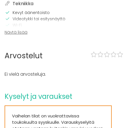
Tekniikka
Kevyt äänentoisto
Videotykki tai esitysnäyttö
Wi-Fi
Tulostin
Näytä lisää
TV
Tilaan kuuluu
Arvostelut
Terassi
Esteetön tila
Majoittumismahdollisuus
Ei vielä arvosteluja.
Piha
Kalusto
Kyselyt ja varaukset
Muistiinpanovälineet
Fläppi- / Valkotaulu
Astiasto
Vaihelan tilat on vuokrattavissa
Tapahtumatyypit
toukokuulta syyskuulle. Varauskyselyitä