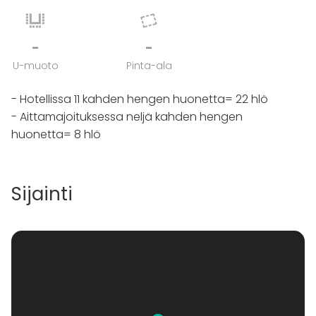
-
-
U-muoto
Pinta-ala
- Hotellissa 11 kahden hengen huonetta= 22 hlö
- Aittamajoituksessa neljä kahden hengen
huonetta= 8 hlö
Sijainti