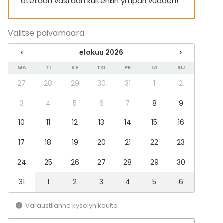
otetaan vastaan kuitenkin ympäri vuoden!
Juhlat
Häät
Saunailta
Valitse päivämäärä
Illallinen / lounas
Kokous
‹
elokuu 2026
›
Seminaari / konferenssi
Messut
MA
TI
KE
TO
PE
LA
SU
Esitys / näytös
27
28
29
30
31
1
2
Virkistystilaisuus
Mökkireissu / retriitti
3
4
5
6
7
8
9
Elämys / aktiviteetti
Pikkujoulut
10
11
12
13
14
15
16
Tilatyypit
17
18
19
20
21
22
23
Juhlasali
24
25
26
27
28
29
30
Kokoushuone
Hotelli
31
1
2
3
4
5
6
Aktiviteetit
Varaustilanne kyselyn kautta
Ulkoilu