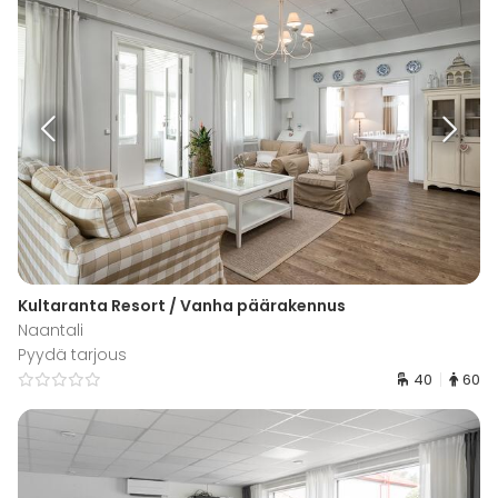
Kultaranta Resort / Vanha päärakennus
Naantali
Pyydä tarjous
40
60