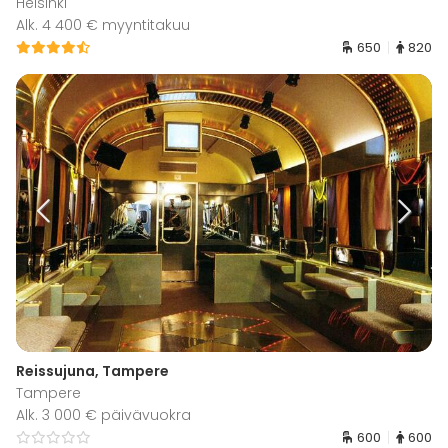
Helsinki
Alk. 4 400 € myyntitakuu
650
820
Reissujuna, Tampere
Tampere
Alk. 3 000 € päivävuokra
600
600