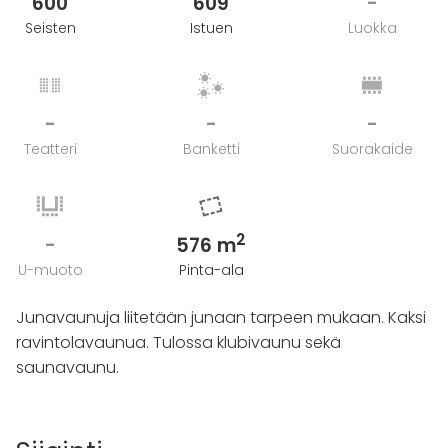
600
609
-
Seisten
Istuen
Luokka
-
-
-
Teatteri
Banketti
Suorakaide
2
-
576 m
U-muoto
Pinta-ala
Junavaunuja liitetään junaan tarpeen mukaan. Kaksi
ravintolavaunua. Tulossa klubivaunu sekä
saunavaunu.