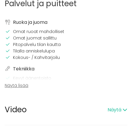
Palvelut ja puitteet
Ruoka ja juoma
Omat ruoat mahdolliset
Omat juomat sallittu
Pitopalvelu tilan kautta
Tilalla anniskelulupa
Kokous- / Kahvitarjoilu
Tekniikka
Kevyt äänentoisto
Mikrofoni
Näytä lisää
Wi-Fi
Tilaan kuuluu
Video
Näytä
Musiikki kovalla OK
Kalusto