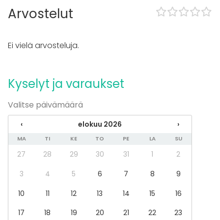
Keittiö asiakkaan käytössä
Arvostelut
Muistiinpanovälineet
Fläppi- / Valkotaulu
Tapahtumatyypit
Ei vielä arvosteluja.
Juhlat
Häät
Saunailta
Kyselyt ja varaukset
Illallinen / lounas
Kokous
Valitse päivämäärä
Seminaari / konferenssi
Messut
‹
elokuu 2026
›
Esitys / näytös
MA
TI
KE
TO
PE
LA
SU
Virkistystilaisuus
Mökkireissu / retriitti
27
28
29
30
31
1
2
Elämys / aktiviteetti
3
4
5
6
7
8
9
Pikkujoulut
10
11
12
13
14
15
16
Tilatyypit
Juhlasali
17
18
19
20
21
22
23