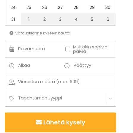
Monitoimitila
Kokoushuone
24
25
26
27
28
29
30
Ravintola
31
1
2
3
4
5
6
Kahvila
Elämyspalvelu
Baari
Varaustilanne kyselyn kautta
Muitakin sopivia
Päivämäärä
päiviä
Lisätietoa palveluista ja puitteista
Kokonaisuuteen kuuluu makuuvaunu, ravintolavaunu,
Alkaa
Päättyy
postivaunu pop up -tapahtumiin sekä muutama
päivävaunu matkustajille.
Vieraiden määrä (max. 609)
Tarjoilut voit järjestää joko itse tai antaa Reissujunan
Tapahtuman tyyppi
poppoon pitää huolen täyshoidosta!
Lisätietoa aktiviteeteista
Junamatkalle on mahdollista järjestää aktiviteetteja
Lähetä kysely
tansseista koulutuksiin. Kysy lisää!