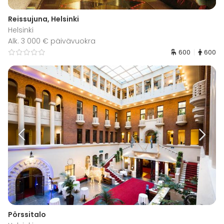
Reissujuna, Helsinki
Helsinki
Alk. 3 000 € päivävuokra
600
600
Pörssitalo