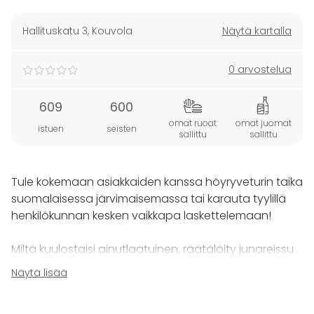
Hallituskatu 3
,
Kouvola
Näytä kartalla
0 arvostelua
609
600
omat ruoat
omat juomat
istuen
seisten
sallittu
sallittu
Tule kokemaan asiakkaiden kanssa höyryveturin taika
suomalaisessa järvimaisemassa tai karauta tyylillä
henkilökunnan kesken vaikkapa laskettelemaan!
Miltä kuulostaisi ainutlaatuinen, räätälöity junareissu
työntekijöiille, sidosryhmille, asiakkaille tai vaikkapa
Näytä lisää
ystäville? Reissujunalla pääsette viettämään
varmasti ikimuistoista tilaisuutta, suurimmillaan jopa