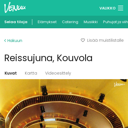
VALIKKO
Selaa tiloja
Elämykset
Muistilistasi
Catering
Musiikki
Puhujat ja vii
Kirjaudu
Lisää muistilistalle
Hakuun
Suomi
Reissujuna, Kouvola
Ilmoita kohteesi
Kuvat
Kartta
Videoesittely