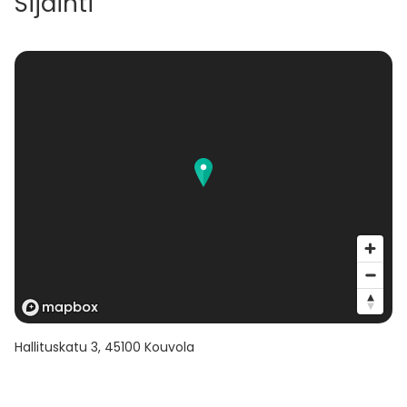
Sijainti
Hallituskatu 3
,
45100
Kouvola