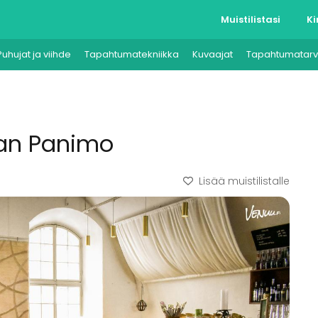
Muistilistasi
Ki
Puhujat ja viihde
Tapahtumatekniikka
Kuvaajat
Tapahtumatarv
nan Panimo
Lisää muistilistalle