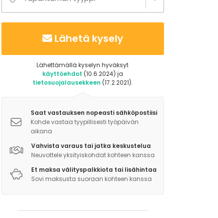
Lähetä kysely
Lähettämällä kyselyn hyväksyt
käyttöehdot
(10.6.2024) ja
tietosuojalausekkeen
(17.2.2021).
Saat vastauksen nopeasti sähköpostiisi
Kohde vastaa tyypillisesti työpäivän
aikana
Vahvista varaus tai jatka keskustelua
Neuvottele yksityiskohdat kohteen kanssa
Et maksa välityspalkkiota tai lisähintaa
Sovi maksusta suoraan kohteen kanssa