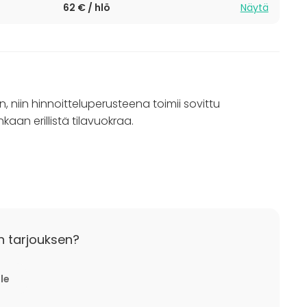
62 € / hlö
Näytä
tti
(20 hlö)
n, niin hinnoitteluperusteena toimii sovittu
aan erillistä tilavuokraa.
ö
n tarjouksen?
lle