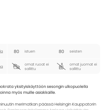
80
80
la
istuen
seisten
omat ruoat ei
omat juomat ei
ua
sallittu
sallittu
krata yksityiskäyttöön sesongin ulkopuolella
oinna myös muille asiakkaille.
 minuutin merimatkan päässä Helsingin Kauppatorin