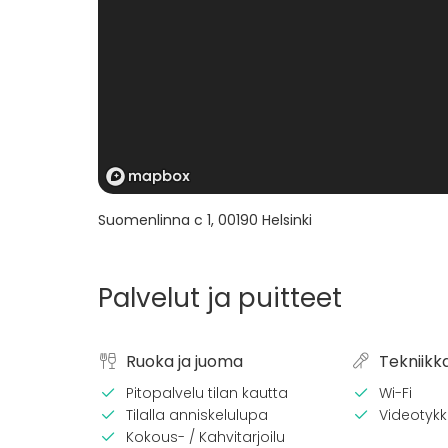
Suomenlinna c 1
,
00190
Helsinki
Palvelut ja puitteet
Ruoka ja juoma
Tekniikk
Pitopalvelu tilan kautta
Wi-Fi
Tilalla anniskelulupa
Videotykki
Kokous- / Kahvitarjoilu