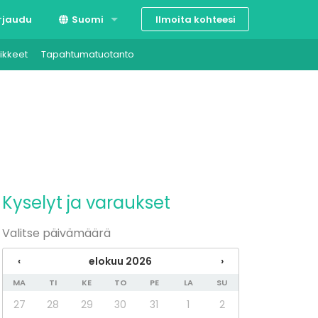
Ilmoita kohteesi
rjaudu
Suomi
ikkeet
Tapahtumatuotanto
Svenska
English
Kyselyt ja varaukset
Valitse päivämäärä
‹
elokuu 2026
›
MA
TI
KE
TO
PE
LA
SU
27
28
29
30
31
1
2