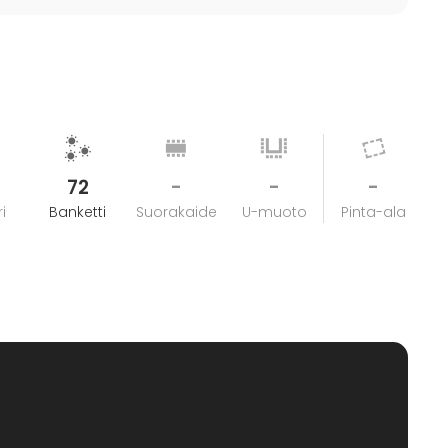
72
-
-
-
i
Banketti
Suorakaide
U-muoto
Pinta-ala