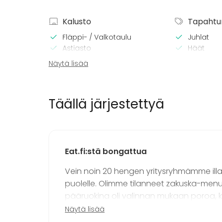
Kalusto
Tapahtu
Fläppi- / Valkotaulu
Juhlat
Astiasto
Häät
Saunailta
Näytä lisää
Illallinen 
Kokous
Seminaari
Täällä järjestettyä
Messut
Esitys / n
Virkistyst
Mökkireissu
Elämys / a
Eat.fi:stä bongattua
Pikkujoulu
Vein noin 20 hengen yritysryhmämme illallis
puolelle. Olimme tilanneet zakuska-menun, 
Lisätietoa aktiviteeteista
pääruokina oli valinnan mukaan poroa, kala
Ryhmille voidaan järjestää olutluentoja!
ryhmältä kiitoksia - suosikkeja olivat la
Näytä lisää
illassa ruokasalissa oli lämmin ja viihty