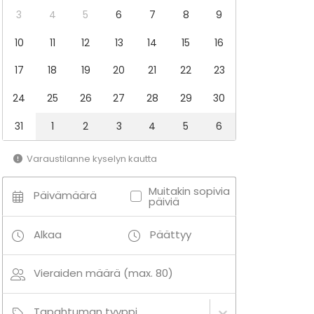
3
4
5
6
7
8
9
10
11
12
13
14
15
16
17
18
19
20
21
22
23
24
25
26
27
28
29
30
31
1
2
3
4
5
6
Varaustilanne kyselyn kautta
Muitakin sopivia
Päivämäärä
päiviä
Alkaa
Päättyy
Vieraiden määrä (max. 80)
Tapahtuman tyyppi