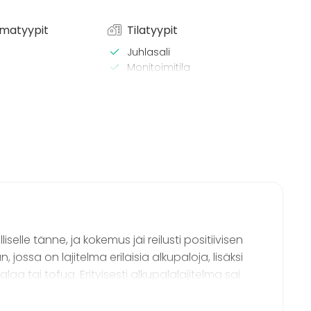
matyypit
Tilatyypit
Juhlasali
Monitoimitila
Ravintola
/ lounas
Terassi / Piha
 / konferenssi
äytös
ilaisuus
 / retriitti
ktiviteetti
t
elle tänne, ja kokemus jäi reilusti positiivisen
jossa on lajitelma erilaisia alkupaloja, lisäksi
a tai tofua. Erityisesti alkupalalajitelma sai
mmasmakkarat ja minikanttarellit. Pimenevässä
isä tunnelma. Menun hinta sisältöön nähden oli