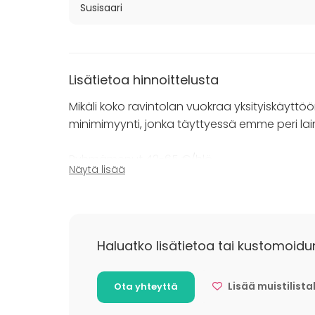
Katso myös:
Susisaari
Ravintola Suomenlinnan Panimo / Kabine
Lisätietoa hinnoittelusta
Mikäli koko ravintolan vuokraa yksityiskäyttöö
minimimyynti, jonka täyttyessä emme peri laink
Ryhmämenut 42-65 €/hlö
Näytä lisää
Chef's menu 49 €/hlö
Koko päivän kokouspaketit 49,50-59,50 €/hl
Haluatko lisätietoa tai kustomoidu
Lisää muistilista
Ota yhteyttä