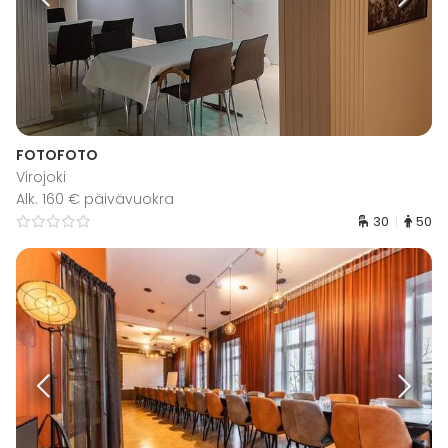
FOTOFOTO
Virojoki
Alk. 160 € päivävuokra
30
50