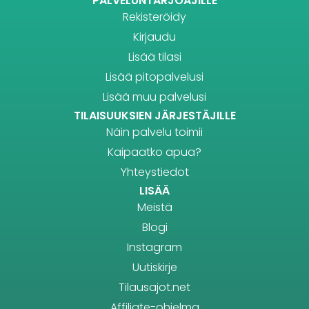
PALVELUNTARJOAJILLE
Rekisteröidy
Kirjaudu
Lisää tilasi
Lisää pitopalvelusi
Lisää muu palvelusi
TILAISUUKSIEN JÄRJESTÄJILLE
Näin palvelu toimii
Kaipaatko apua?
Yhteystiedot
LISÄÄ
Meistä
Blogi
Instagram
Uutiskirje
Tilausajot.net
Affiliate-ohjelma