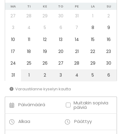
MA
TI
KE
TO
PE
LA
SU
27
28
29
30
31
1
2
3
4
5
6
7
8
9
10
11
12
13
14
15
16
17
18
19
20
21
22
23
24
25
26
27
28
29
30
31
1
2
3
4
5
6
Varaustilanne kyselyn kautta
Muitakin sopivia
Päivämäärä
päiviä
Alkaa
Päättyy