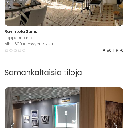
Ravintola Sumu
Lappeenranta
Alk. 1 600 € myyntitakuu
50
70
Samankaltaisia tiloja