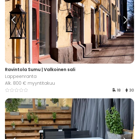
Ravintola Sumu | Valkoinen sali
Lappeenranta
Alk. 800 € myyntitakuu
18
30