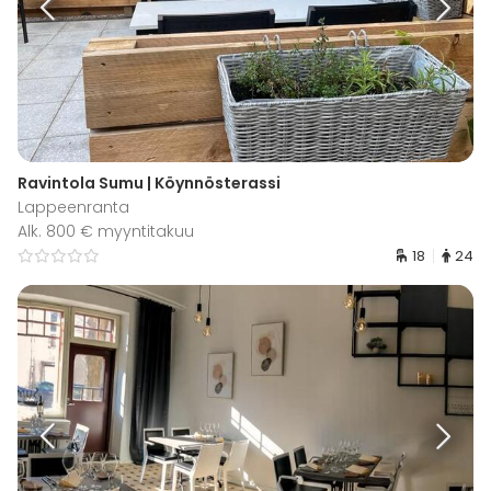
Ravintola Sumu | Köynnösterassi
Lappeenranta
Alk. 800 € myyntitakuu
18
24