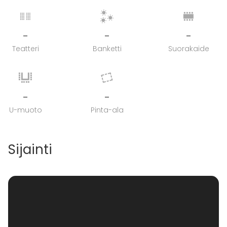
-
-
-
Teatteri
Banketti
Suorakaide
-
-
U-muoto
Pinta-ala
Sijainti