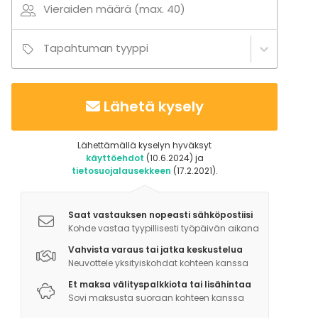
Vieraiden määrä (max. 40)
Tapahtuman tyyppi
Lähetä kysely
Lähettämällä kyselyn hyväksyt
käyttöehdot
(10.6.2024) ja
tietosuojalausekkeen
(17.2.2021).
Saat vastauksen nopeasti sähköpostiisi
Kohde vastaa tyypillisesti työpäivän aikana
Vahvista varaus tai jatka keskustelua
Neuvottele yksityiskohdat kohteen kanssa
Et maksa välityspalkkiota tai lisähintaa
Sovi maksusta suoraan kohteen kanssa