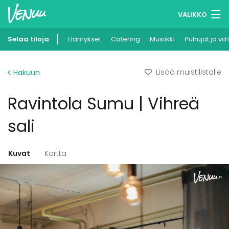
VALIKKO
Selaa tiloja
Elämykset
Muistilistasi
Catering
Musiikki
Puhujat ja vii
Kirjaudu
Lisää muistilistalle
Hakuun
Suomi
Ravintola Sumu | Vihreä
Ilmoita kohteesi
sali
Kuvat
Kartta