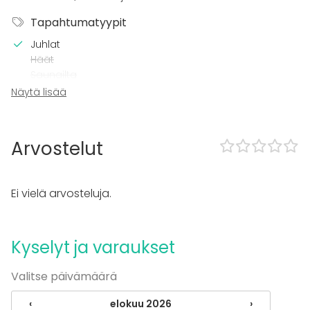
Tapahtumatyypit
Juhlat
Häät
Saunailta
Illallinen / lounas
Näytä lisää
Kokous
Seminaari / konferenssi
Messut
Arvostelut
Esitys / näytös
Virkistystilaisuus
Mökkireissu / retriitti
Ei vielä arvosteluja.
Elämys / aktiviteetti
Pikkujoulut
Tilatyypit
Kyselyt ja varaukset
Ravintola
Valitse päivämäärä
‹
elokuu 2026
›