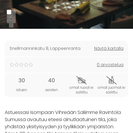
Snellmanninkatu 8
,
Lappeenranta
Näytä kartalla
0 arvostelua
30
40
omat ruoat ei
omat juomat ei
istuen
seisten
sallittu
sallittu
Astuessasi Isompaan Vihreään Saliimme Ravintola
Sumussa avautuu eteesi ainutlaatuinen tila, joka
yhdistää yksityisyyden ja tyylikkään ympäristön.