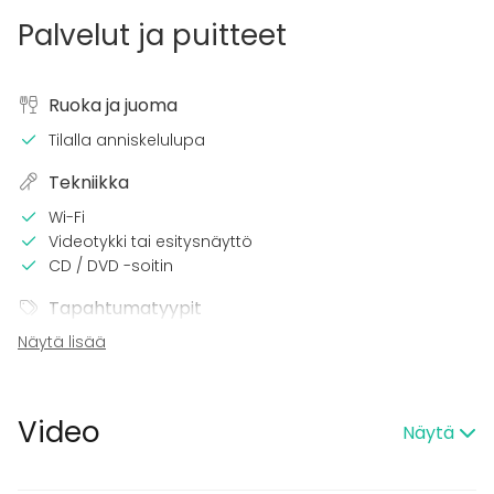
Palvelut ja puitteet
Ruoka ja juoma
Tilalla anniskelulupa
Tekniikka
Wi-Fi
Videotykki tai esitysnäyttö
CD / DVD -soitin
Tapahtumatyypit
Näytä lisää
Juhlat
Häät
Saunailta
Illallinen / lounas
Video
Näytä
Kokous
Seminaari / konferenssi
Messut