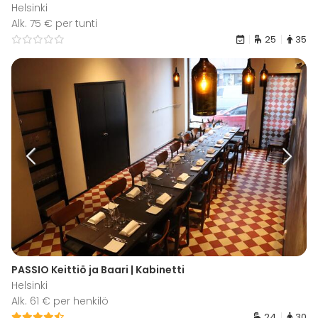
Helsinki
Alk. 75 € per tunti
25
35
PASSIO Keittiö ja Baari | Kabinetti
Helsinki
Alk. 61 € per henkilö
24
30