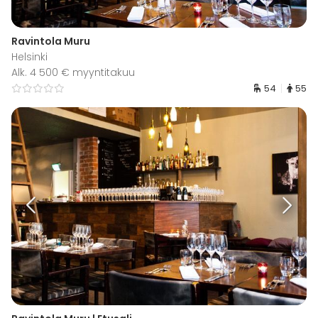
Ravintola Muru
Helsinki
Alk. 4 500 € myyntitakuu
54
55