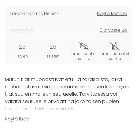
Fredrikinkatu 41
,
Helsinki
Näytä kartalla
0 arvostelua
25
25
omat ruoat ei
omat juomat ei
istuen
seisten
sallittu
sallittu
Murun tilat muodostuvat etu- ja takasalista, jotka
mahdollistavat niin pienen intiimin illallisen kuin myös
tilat suuremmallekin seurueelle. Tarvittaessa voi
varata seurueelle privaattina joko toisen puolen
ravintolasta tai koko ravintolan.
Näytä lisää
Muru on mahdollista varata yksityistilaisuuksiin myös
lounaalle!