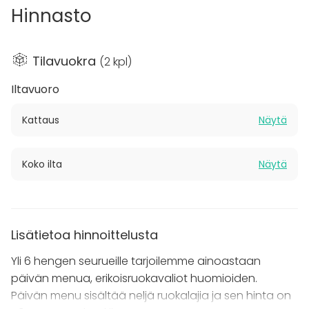
Hinnasto
Ota rohkeasti yhteyttä niin kerromme lisää.
Muistathan katsoa myös muut ravintolamme:
Tilavuokra
(
2 kpl
)
Pastis
– Pieni pala Pariisia keskellä Helsinkiä, ota
Iltavuoro
äkkilähtö ja nauti kaikilla aisteilla.
Villa Lilla
- Espoon Leppävaaran kauniissa
Kattaus
Näytä
maisemissa sijaitseva Villa Lilla on upea
tapahtumatila, jopa 48 hengelle.
Koko ilta
Näytä
Lisätietoa hinnoittelusta
Yli 6 hengen seurueille tarjoilemme ainoastaan
päivän menua, erikoisruokavaliot huomioiden.
Päivän menu sisältää neljä ruokalajia ja sen hinta on