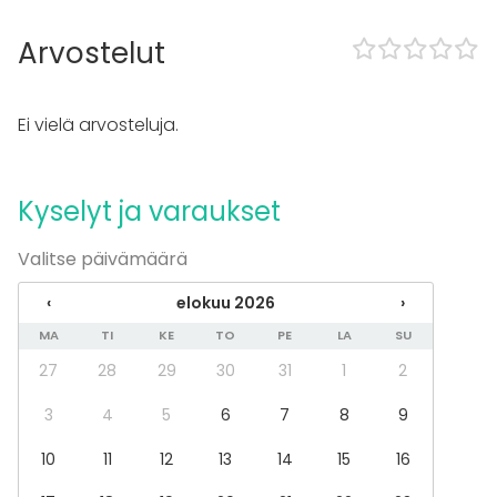
Esitys / näytös
Virkistystilaisuus
Arvostelut
Mökkireissu / retriitti
Elämys / aktiviteetti
Pikkujoulut
Ei vielä arvosteluja.
Tilatyypit
Ravintola
Kyselyt ja varaukset
Valitse päivämäärä
‹
elokuu 2026
›
MA
TI
KE
TO
PE
LA
SU
27
28
29
30
31
1
2
3
4
5
6
7
8
9
10
11
12
13
14
15
16