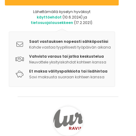
Lähettämällä kyselyn hyväksyt
käyttöehdot
(10.6.2024) ja
tietosuojalausekkeen
(17.2.2021).
Saat vastauksen nopeasti sähköpostiisi
Kohde vastaa tyypillisesti työpäivän aikana
Vahvista varaus tai jatka keskustelua
Neuvottele yksityiskohdat kohteen kanssa
Et maksa välityspalkkiota tai lisähintaa
Sovi maksusta suoraan kohteen kanssa