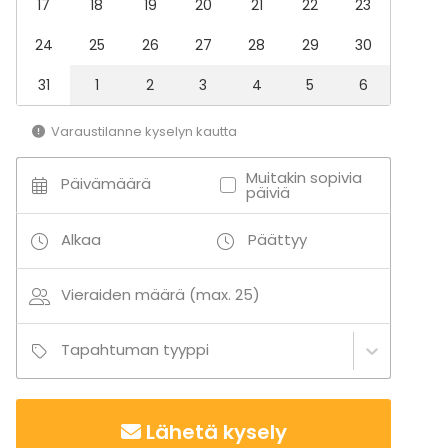
17
18
19
20
21
22
23
24
25
26
27
28
29
30
31
1
2
3
4
5
6
Varaustilanne kyselyn kautta
Muitakin sopivia
Päivämäärä
päiviä
Alkaa
Päättyy
Vieraiden määrä (max. 25)
Tapahtuman tyyppi
Lähetä kysely