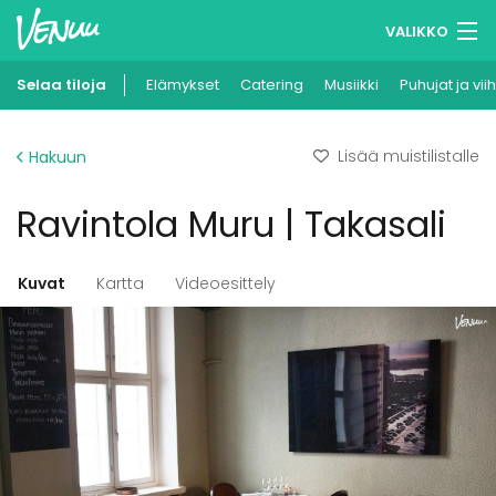
VALIKKO
Selaa tiloja
Elämykset
Muistilistasi
Catering
Musiikki
Puhujat ja vii
Kirjaudu
Lisää muistilistalle
Hakuun
Suomi
Ravintola Muru | Takasali
Ilmoita kohteesi
Kuvat
Kartta
Videoesittely