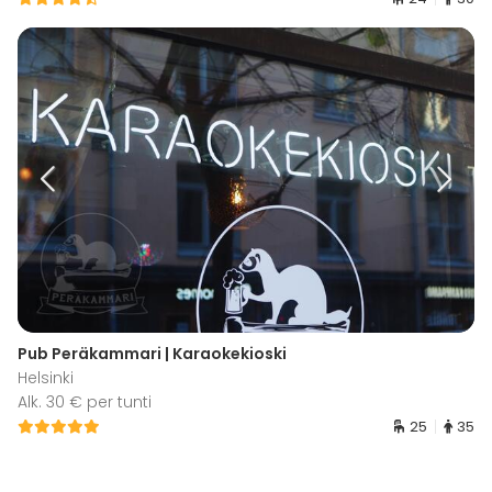
Pub Peräkammari | Karaokekioski
Helsinki
Alk. 30 € per tunti
25
35