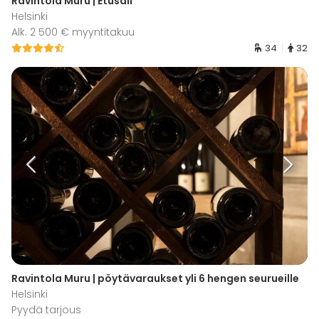
Ravintola Muru | Etusali
Helsinki
Alk. 2 500 € myyntitakuu
34
32
Ravintola Muru | pöytävaraukset yli 6 hengen seurueille
Helsinki
Pyydä tarjous