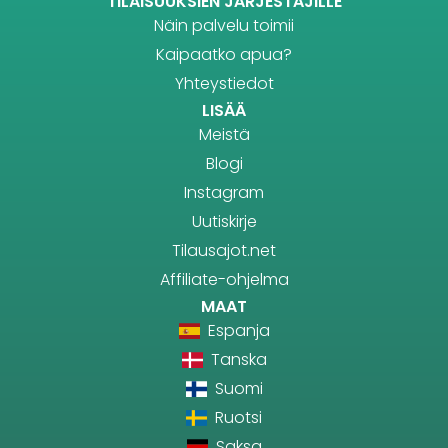
TILAISUUKSIEN JÄRJESTÄJILLE
Näin palvelu toimii
Kaipaatko apua?
Yhteystiedot
LISÄÄ
Meistä
Blogi
Instagram
Uutiskirje
Tilausajot.net
Affiliate-ohjelma
MAAT
Espanja
Tanska
Suomi
Ruotsi
Saksa