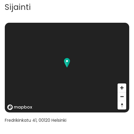
Sijainti
Fredrikinkatu 41
,
00120
Helsinki