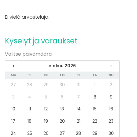
Häät
Saunailta
Illallinen / lounas
Ei vielä arvosteluja.
Kokous
Seminaari / konferenssi
Messut
Kyselyt ja varaukset
Esitys / näytös
Virkistystilaisuus
Valitse päivämäärä
Mökkireissu / retriitti
Elämys / aktiviteetti
‹
elokuu 2026
›
Pikkujoulut
MA
TI
KE
TO
PE
LA
SU
Tilatyypit
27
28
29
30
31
1
2
Juhlasali
Monitoimitila
3
4
5
6
7
8
9
Kokoushuone
10
11
12
13
14
15
16
Lounge
Hotelli
17
18
19
20
21
22
23
24
25
26
27
28
29
30