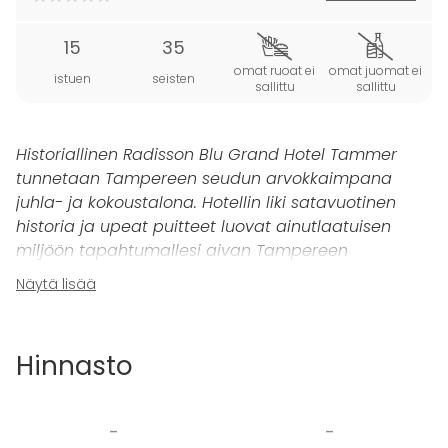
15
35
omat ruoat ei
omat juomat ei
istuen
seisten
sallittu
sallittu
Historiallinen Radisson Blu Grand Hotel Tammer
tunnetaan Tampereen seudun arvokkaimpana
juhla- ja kokoustalona. Hotellin liki satavuotinen
historia ja upeat puitteet luovat ainutlaatuisen
miljöön tapahtumallesi aivan Tampereen
keskustassa.
Näytä lisää
Kaunis
Vihtorin Veranta
soveltuu hyvin jopa 35
hengen rentoihin cocktailtilaisuuksiin sekä
Hinnasto
perhejuhliin.
Tämän ainutlaatuisessa tilan kruununa ovat upeat
-
-
kattoikkunat, joista tilaan tulvii luonnonvalo, luoden