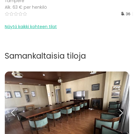
Tampere
Alk. 63 € per henkilö
36
Näytä kaikki kohteen tilat
Samankaltaisia tiloja