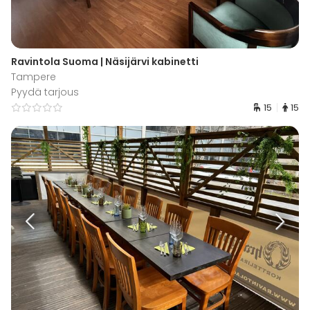
Ravintola Suoma | Näsijärvi kabinetti
Tampere
Pyydä tarjous
15
15