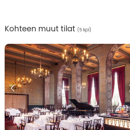
Kohteen muut tilat
(
5 kpl
)