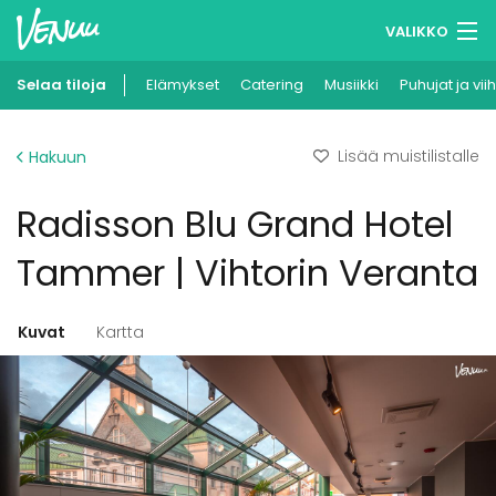
VALIKKO
Selaa tiloja
Elämykset
Muistilistasi
Catering
Musiikki
Puhujat ja vii
Kirjaudu
Lisää muistilistalle
Hakuun
Suomi
Radisson Blu Grand Hotel
Ilmoita kohteesi
Tammer | Vihtorin Veranta
Kuvat
Kartta