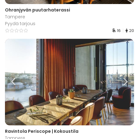
Ohranjyvän puutarhaterassi
Tampere
Pyydä tarjous
16
20
Ravintola Periscope | Kokoustila
Tampere