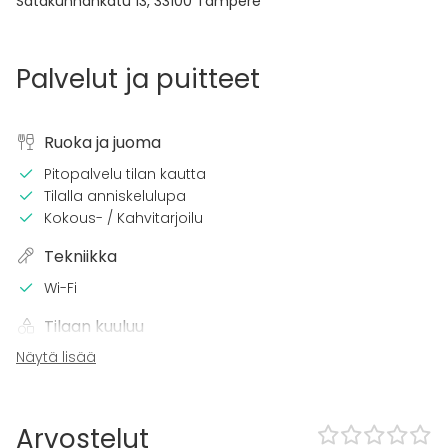
Satakunnankatu 13
,
33100
Tampere
Palvelut ja puitteet
Ruoka ja juoma
Pitopalvelu tilan kautta
Tilalla anniskelulupa
Kokous- / Kahvitarjoilu
Tekniikka
Wi-Fi
Tilaan kuuluu
Näytä lisää
Majoittumismahdollisuus
Tapahtumatyypit
Juhlat
Arvostelut