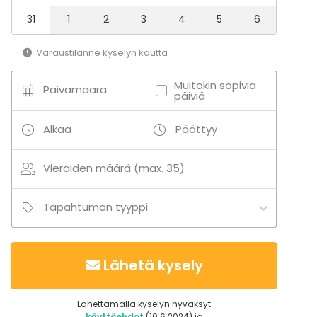
31
1
2
3
4
5
6
Varaustilanne kyselyn kautta
Muitakin sopivia
Päivämäärä
päiviä
Alkaa
Päättyy
Vieraiden määrä (max. 35)
Tapahtuman tyyppi
Lähetä kysely
Lähettämällä kyselyn hyväksyt
käyttöehdot
(10.6.2024) ja