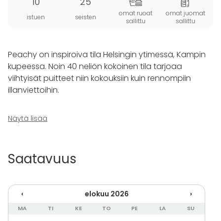
10
25
omat ruoat
omat juomat
istuen
seisten
sallittu
sallittu
Peachy on inspiroiva tila Helsingin ytimessä, Kampin
kupeessa. Noin 40 neliön kokoinen tila tarjoaa
viihtyisät puitteet niin kokouksiin kuin rennompiin
illanviettoihin.
Tila sopii erityisesti pienille yrityksille, luoville tiimeille ja
Näytä lisää
yhteisöille, jotka etsivät vaihtoehtoa perinteisen
harmaille kokous- ja tapahtumatiloille. Tilaan on
mahdollista tuoda omat ruoat ja juomat.
Saatavuus
Kokous set-uppiin, eli näytön äärelle hyvin istumaan
mahtuu 7 henkilöä. Jos voidaan istuskella myös
‹
elokuu 2026
›
rennommin raheilla/lattiatyynyillä on tilaa 15 hlölle.
Tämän lisäksi löytyy vielä 3 baarijakkaraa.
MA
TI
KE
TO
PE
LA
SU
Juhliin ja cocktail-tilaisuuksiin, jossa osa voi seisoa,