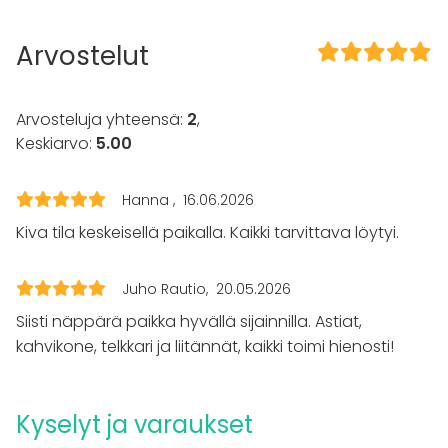
tilaan myös ja heillä oli hyvä ja turvallinen
olo, mikä oli tapahtuman kannalta
Lisätietoa palveluista ja puitteista
Arvostelut
olennaista.
Isot ikkunat ulos kävelykadulle.
Peachyn sijainti on loistava, hyvät
kulkuyhteydet ja helppo löytää. Aion
Arvosteluja yhteensä:
2
,
Lisätietoa aktiviteeteista
jatkossakin hyödyntää Peachy Studios:n
Keskiarvo:
5.00
Lisäpalveluina: unelmapeli, mama blessing
tiloja!
seremonia, tarot-luentaa
Hanna
16.06.2026
Ilona Saukko / Unelmapelimestari
Kiva tila keskeisellä paikalla. Kaikki tarvittava löytyi.
Juho Rautio
20.05.2026
Siisti näppärä paikka hyvällä sijainnilla. Astiat,
kahvikone, telkkari ja liitännät, kaikki toimi hienosti!
Kyselyt ja varaukset