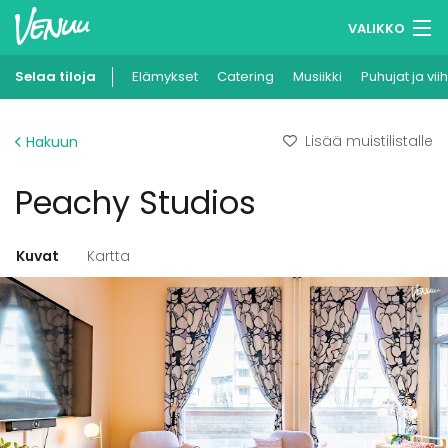
VALIKKO
Selaa tiloja
Elämykset
Muistilistasi
Catering
Musiikki
Puhujat ja vii
Kirjaudu
Lisää muistilistalle
Hakuun
Suomi
Peachy Studios
Ilmoita kohteesi
Kuvat
Kartta