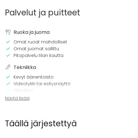
Palvelut ja puitteet
Ruoka ja juoma
Omat ruoat mahdolliset
Omat juomat sallittu
Pitopalvelu tilan kautta
Tekniikka
Kevyt äänentoisto
Videotykki tai esitysnäyttö
Mikrofoni
Wi-Fi
Näytä lisää
Videokonferenssivälineet
Kalusto
Täällä järjestettyä
Keittiö asiakkaan käytössä
Fläppi- / Valkotaulu