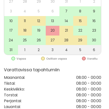
27
28
29
30
31
1
2
mahtuu jopa 25 henkilöä.
3
4
5
6
7
8
9
Tilavuokraan sisältyy:
10
11
12
13
14
15
16
85” näyttö ja äänentoisto
Kokoustekniikka (kamera, mikki, kaiuttimet), fläppi
17
18
19
20
21
22
23
Yht. 10 tuolipaikkaa + raheja ja istuintyynyjä
24
25
26
27
28
29
30
4 kpl työtasoja nojatuoleille
Kahvi ja tee
31
1
2
3
4
5
6
WIFI
Vapaa
Osittain vapaa
Varattu
Keittiö (mikro, jääkaappi, apk)
Astiasto
Varattavissa tapahtumiin
Oma WC
Maanantai
:
08:00 - 00:00
Tiistai
:
08:00 - 00:00
Tule kokemaan makeampi tapa kokoontua!
Keskiviikko
:
08:00 - 00:00
Torstai
:
08:00 - 00:00
Voit järjestää meillä muun muassa:
Perjantai
:
08:00 - 00:00
- kokoukset
Lauantai
:
08:00 - 00:00
- strategiapäivät