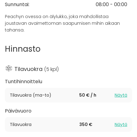
Sunnuntai
:
08:00 - 00:00
- tiimipäivät
- workshopit
Peachyn ovessa on älylukko, joka mahdollistaa
- valokuvaukset
joustavan avaimettoman saapumisen mihin aikaan
- tapahtumat
tahansa.
- brändi- ja tuotekuvausta
- etkot
Hinnasto
- synttärit
- nimiäiset
- baby showerit
Tilavuokra
(
5 kpl
)
- illanistujaiset
- pikkujoulut
Tuntihinnoittelu
- polttarit
Tilavuokra (ma-to)
50 € / h
Näytä
Päivävuoro
Tilavuokra
350 €
Näytä