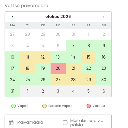
Valitse päivämäärä
‹
elokuu 2026
›
MA
TI
KE
TO
PE
LA
SU
27
28
29
30
31
1
2
3
4
5
6
7
8
9
10
11
12
13
14
15
16
17
18
19
20
21
22
23
24
25
26
27
28
29
30
31
1
2
3
4
5
6
Vapaa
Osittain vapaa
Varattu
Muitakin sopivia
Päivämäärä
päiviä