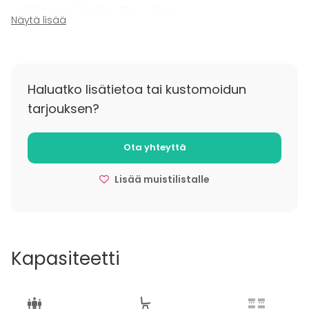
veloitamme täyden tilavuokran.
Näytä lisää
Haluatko lisätietoa tai kustomoidun
tarjouksen?
Ota yhteyttä
Lisää muistilistalle
Kapasiteetti