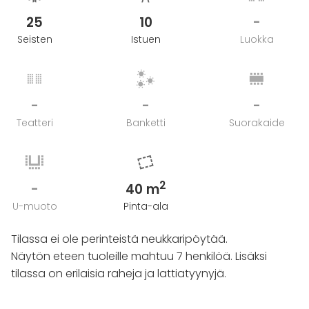
25
10
-
Seisten
Istuen
Luokka
-
-
-
Teatteri
Banketti
Suorakaide
2
-
40 m
U-muoto
Pinta-ala
Tilassa ei ole perinteistä neukkaripöytää.
Näytön eteen tuoleille mahtuu 7 henkilöä. Lisäksi
tilassa on erilaisia raheja ja lattiatyynyjä.