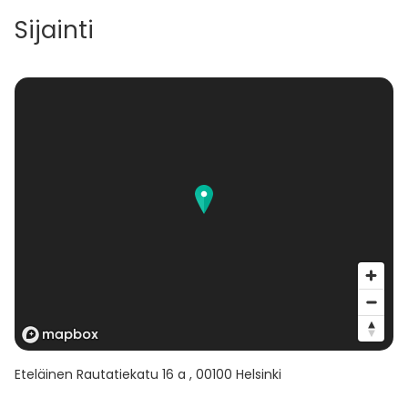
Sijainti
Eteläinen Rautatiekatu 16 a
,
00100
Helsinki