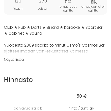
120
270
omat ruoat
omat juomat ei
istuen
seisten
sallittu
sallittu
Club ★ Pub ★ Darts ★ Billiard ★ Karaoke ★ Sport Bar
★ Cabinet ★ Sauna
Vuodesta 2009 saakka toiminut Osmo's Cosmos Bar
sijaitsee Imatran ydinkeskustassa. Kolmessa
kerroksessa toimiva yli 700-paikkainen
Näytä lisää
ravintolakokonaisuus tarjoaa eri tiloissa mainiot
puitteet myös erikokoisten yksityistilaisuuksien
järjestämiseen - kaveriporukan saunaillasta elokuvan
Hinnasto
ensi-iltabileisiin tai karaokeillasta darts & billiard -
tykypäivään.
-
50 €
päivävuokra alk.
hinta / tunti alk.