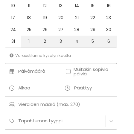
Esitys / näytös
10
11
12
13
14
15
16
Virkistystilaisuus
Mökkireissu / retriitti
17
18
19
20
21
22
23
Elämys / aktiviteetti
Pikkujoulut
24
25
26
27
28
29
30
Tilatyypit
31
1
2
3
4
5
6
Saunatila
Ravintola
Varaustilanne kyselyn kautta
Yökerho
Biletila
Muitakin sopivia
Päivämäärä
päiviä
Baari
Alkaa
Päättyy
Lisätietoa aktiviteeteista
Tikka- ja/tai biljardikisa esim. yrityksen tyky-päivään
Vieraiden määrä (max. 270)
alan asiantuntijan vetämänä ja opastamana.
Tapahtuman tyyppi