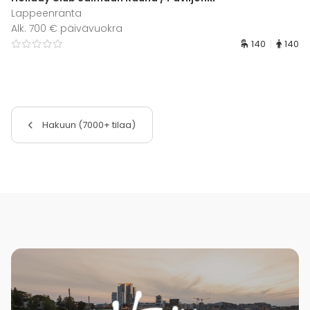
Lappeenranta
Alk. 700 € päivävuokra
140
140
Hakuun (7000+ tilaa)