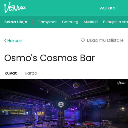
VALIKKO
Selaa tiloja
Elämykset
Muistilistasi
Catering
Musiikki
Puhujat ja vii
Kirjaudu
Lisää muistilistalle
Hakuun
Suomi
Osmo's Cosmos Bar
Ilmoita kohteesi
Kuvat
Kartta