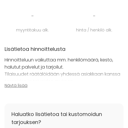
-
-
myyntitakuu alk.
hinta / henkilö alk.
Lisätietoa hinnoittelusta
Hinnoitteluun vaikuttaa mm. henkilömäärä, kesto,
halutut palvelut ja tarjoilut.
Tilaisuudet räätälöidään yhdessä asiakkaan kanssa
tarpeiden ja toiveiden mukaan.
Näytä lisää
Haluatko lisätietoa tai kustomoidun
tarjouksen?