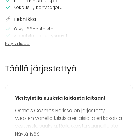
Tilalla anniskelulupa
Kokous- / Kahvitarjoilu
Tekniikka
Kevyt äänentoisto
Videotykki tai esitysnäyttö
Mikrofoni
Näytä lisää
Wi-Fi
Tulostin
CD / DVD -soitin
Täällä järjestettyä
Pelikonsoli
Pro valaistustekniikka
Videokonferenssivälineet
Pro äänilaitteisto
TV
Yksityistilaisuuksia laidasta laitaan!
Tilaan kuuluu
Osmo's Cosmos Barissa on järjestetty
vuosien varrella lukuisia erilaisia ja eri kokoisia
Terassi
Sauna
yksityistilaisuuksia: Railakkaista saunailloista
Esteetön tila
unohtumattomiin yritysjuhliin, lastenjuhlista
Näytä lisää