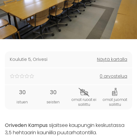
Koulutie 5
,
Orivesi
Näytä kartalla
0 arvostelua
30
30
omat ruoat ei
omat juomat
istuen
seisten
sallittu
sallittu
Oriveden Kampus
sijaitsee kaupungin keskustassa
3,5 hehtaarin kauniilla puutarhatontilla.