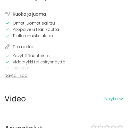
Ruoka ja juoma
Omat juomat sallittu
Pitopalvelu tilan kautta
Tilalla anniskelulupa
Tekniikka
Kevyt äänentoisto
Videotykki tai esitysnäyttö
Mikrofoni
Wi-Fi
Näytä lisää
Videokonferenssivälineet
Tilaan kuuluu
Video
Näytä
Majoittumismahdollisuus
Kalusto
Fläppi- / Valkotaulu