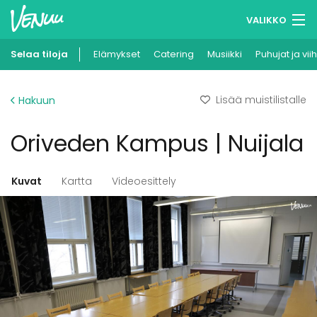
VALIKKO
Selaa tiloja
Elämykset
Muistilistasi
Catering
Musiikki
Puhujat ja vii
Kirjaudu
Lisää muistilistalle
Hakuun
Suomi
Oriveden Kampus | Nuijala
Ilmoita kohteesi
Kuvat
Kartta
Videoesittely