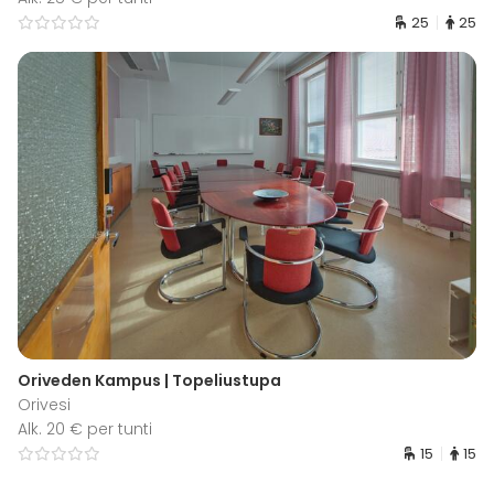
25
25
Oriveden Kampus | Topeliustupa
Orivesi
Alk. 20 € per tunti
15
15