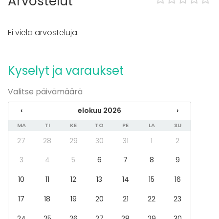
Arvostelut
Tapahtumatyypit
Juhlat
Ei vielä arvosteluja.
Häät
Saunailta
Illallinen / lounas
Kokous
Kyselyt ja varaukset
Seminaari / konferenssi
Messut
Valitse päivämäärä
Esitys / näytös
Virkistystilaisuus
‹
elokuu 2026
›
Mökkireissu / retriitti
MA
TI
KE
TO
PE
LA
SU
Elämys / aktiviteetti
Pikkujoulut
27
28
29
30
31
1
2
Tilatyypit
3
4
5
6
7
8
9
Monitoimitila
10
11
12
13
14
15
16
Kokoushuone
Luokkahuone
17
18
19
20
21
22
23
24
25
26
27
28
29
30