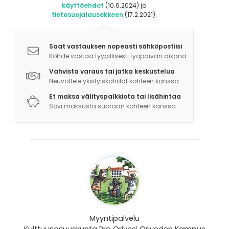
käyttöehdot
(10.6.2024) ja
tietosuojalausekkeen
(17.2.2021).
Saat vastauksen nopeasti sähköpostiisi
Kohde vastaa tyypillisesti työpäivän aikana
Vahvista varaus tai jatka keskustelua
Neuvottele yksityiskohdat kohteen kanssa
Et maksa välityspalkkiota tai lisähintaa
Sovi maksusta suoraan kohteen kanssa
Myyntipalvelu
Kulttuuriosuuskunta Pro Orivesi Oriveden Kampus