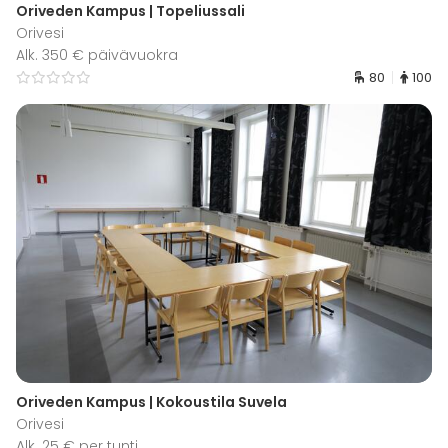
Oriveden Kampus | Topeliussali
Orivesi
Alk. 350 € päivävuokra
80
100
Oriveden Kampus | Kokoustila Suvela
Orivesi
Alk. 25 € per tunti