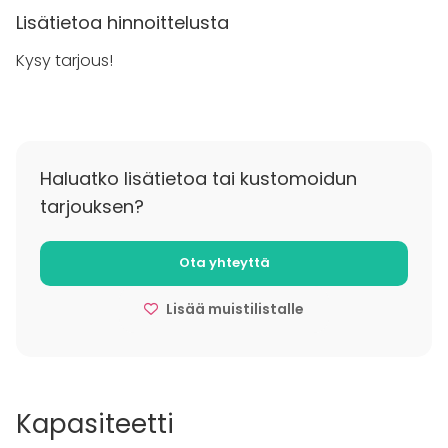
Lisätietoa hinnoittelusta
Myös
majoittuminen
on mahdollista Kampuksella,
Kysy tarjous!
joko yhden tai kahden hengen huoneissa.
Suurimmassa osassa huoneista on oma
wc/suihkutila. Majoitustilojen yhteydessä on
yhteiskeittiötiloja.
Haluatko lisätietoa tai kustomoidun
tarjouksen?
Ota yhteyttä
Lisää muistilistalle
Kapasiteetti