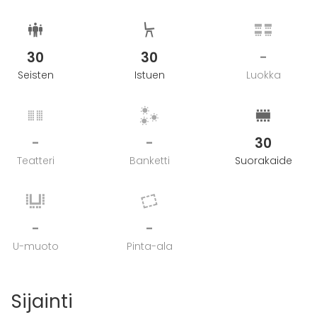
30
30
-
Seisten
Istuen
Luokka
-
-
30
Teatteri
Banketti
Suorakaide
-
-
U-muoto
Pinta-ala
Sijainti