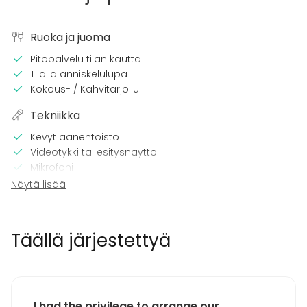
Ruoka ja juoma
Pitopalvelu tilan kautta
Tilalla anniskelulupa
Kokous- / Kahvitarjoilu
Tekniikka
Kevyt äänentoisto
Videotykki tai esitysnäyttö
Mikrofoni
Wi-Fi
Näytä lisää
Tulostin
Pro äänilaitteisto
Täällä järjestettyä
Tilaan kuuluu
Terassi
Esteetön tila
Majoittumismahdollisuus
I had the privilege to arrange our
Musiikki kovalla OK