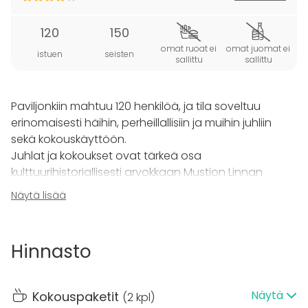
120
150
omat ruoat ei
omat juomat ei
istuen
seisten
sallittu
sallittu
Paviljonkiin mahtuu 120 henkilöä, ja tila soveltuu
erinomaisesti häihin, perheillallisiin ja muihin juhliin
sekä kokouskäyttöön.
Juhlat ja kokoukset ovat tärkeä osa
kulttuurihistoriallisesti arvokkaan Mustion Linnan
toimintaa.
Näytä lisää
Paviljonki on rakennettu ravintola Linnankrouvin
yhteyteen. Myös noin 80-paikkainen ravintola on
remontoitu perusteellisesti rakennuksen
Hinnasto
uusgoottilaista henkeä kunnioittaen ja suojellen.
Linnankrouvin uudistuneet tilat tarjoavat
kokonaisuudessaan upeat puitteet jopa 200 hengen
Näytä
Kokouspaketit
(
2 kpl
)
tilaisuuksien järjestämiseen.