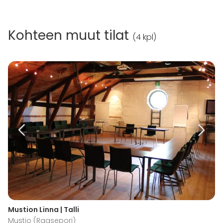
Kohteen muut tilat
(
4 kpl
)
Mustion Linna | Talli
Mustio (Raasepori)