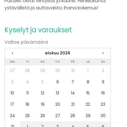
Puitteet olivat viihtyisät ja kauniit. Henkilökunta
The place is close to nature and very
Pikkujoulut
ystävällistä ja auttavaista. Ihana kokemus!
beautiful. The sauna and the swim in the
Tilatyypit
river in the evening was great and
something our guest will never forget!"
Juhlasali
Kyselyt ja varaukset
Kokoushuone
I strongly recommend to visit and use their
Ravintola
Valitse päivämäärä
Kartano / Huvila
service at Svartå Manor."
Konserttisali
‹
elokuu 2026
›
Terassi / Piha
Stefan Lindh
MA
TI
KE
TO
PE
LA
SU
Business Area Manager, Storage Machines
Aktiviteetit
27
28
29
30
31
1
2
Constructor Finland Oy
Kokki- / drinkkikoulu
3
4
5
6
7
8
9
Ulkoilu
Uinti
10
11
12
13
14
15
16
17
18
19
20
21
22
23
24
25
26
27
28
29
30
31
1
2
3
4
5
6