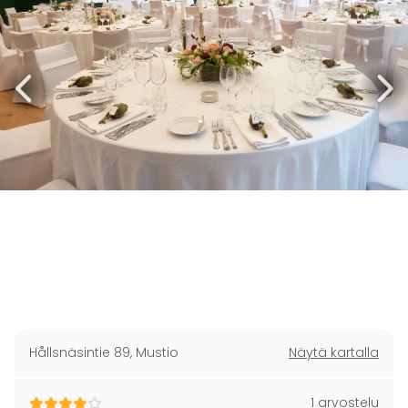
Hållsnäsintie 89
,
Mustio
Näytä kartalla
1 arvostelu