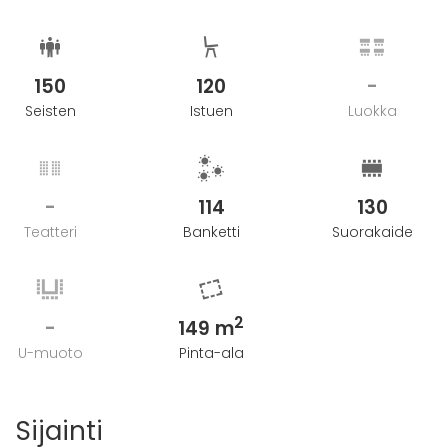
150
120
-
Seisten
Istuen
Luokka
-
114
130
Teatteri
Banketti
Suorakaide
2
-
149 m
U-muoto
Pinta-ala
Sijainti