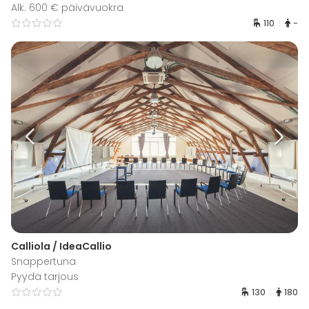
Alk. 600 € päivävuokra
110
-
Calliola / IdeaCallio
Snappertuna
Pyydä tarjous
130
180