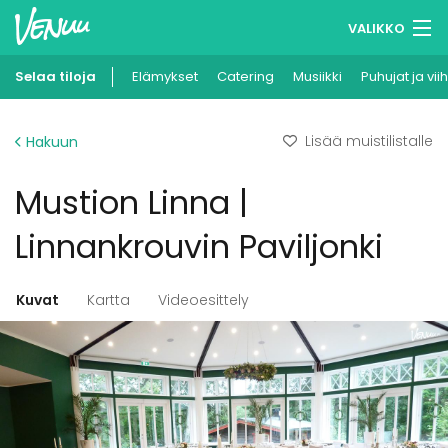
VALIKKO
Selaa tiloja
Elämykset
Muistilistasi
Catering
Musiikki
Puhujat ja vii
Kirjaudu
Lisää muistilistalle
Hakuun
Suomi
Mustion Linna |
Ilmoita kohteesi
Linnankrouvin Paviljonki
Kuvat
Kartta
Videoesittely