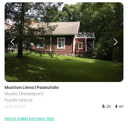
Mustion Linna | Paanutalo
Mustio (Raasepori)
Pyydä tarjous
25
40
Näytä kaikki kohteen tilat