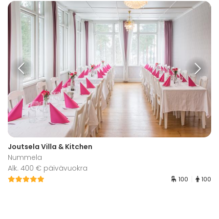
Joutsela Villa & Kitchen
Nummela
Alk. 400 € päivävuokra
100
100