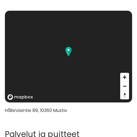
Hållsnäsintie 89
,
10360
Mustio
Palvelut ja puitteet