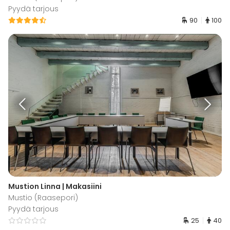
Pyydä tarjous
90
100
Mustion Linna | Makasiini
Mustio (Raasepori)
Pyydä tarjous
25
40