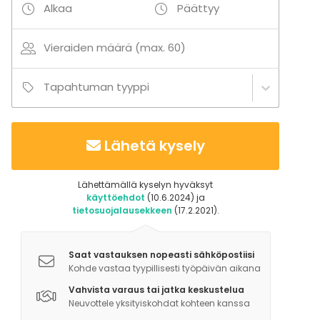
Alkaa
Päättyy
Keittiön ja astiaston käyttö sisältyvät ruokailun
hintaan MeriKoivulan kautta tilattuna. Ruokailun
Vieraiden määrä (max. 60)
järjestäjä vastaa ruokatähteiden siivouksesta
kierrätyspisteelle ja tiskauksesta.
Majoitus, sauna, palju ja pyyhkeet lisämaksusta.
Tapahtuman tyyppi
Lisätietoa aktiviteeteista
Lomakylän asukkaiden vapaassa käytössä ovat:
Lähetä kysely
Tenniskentät
Lentopallokenttä
Lähettämällä kyselyn hyväksyt
Jalkapallokenttä
käyttöehdot
(10.6.2024) ja
tietosuojalausekkeen
(17.2.2021).
Leikkikentät
Kuntoilukenttä
Saat vastauksen nopeasti sähköpostiisi
Kohde vastaa tyypillisesti työpäivän aikana
Vahvista varaus tai jatka keskustelua
Neuvottele yksityiskohdat kohteen kanssa