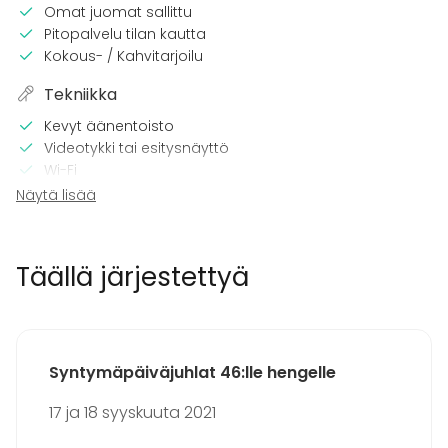
Omat juomat sallittu
Pitopalvelu tilan kautta
Kokous- / Kahvitarjoilu
Tekniikka
Kevyt äänentoisto
Videotykki tai esitysnäyttö
Wi-Fi
CD / DVD -soitin
Näytä lisää
TV
Tilaan kuuluu
Täällä järjestettyä
Terassi
Sauna
Majoittumismahdollisuus
Musiikki kovalla OK
Syntymäpäiväjuhlat 46:lle hengelle
Tanssilattia
Piha
17 ja 18 syyskuuta 2021
Kalusto