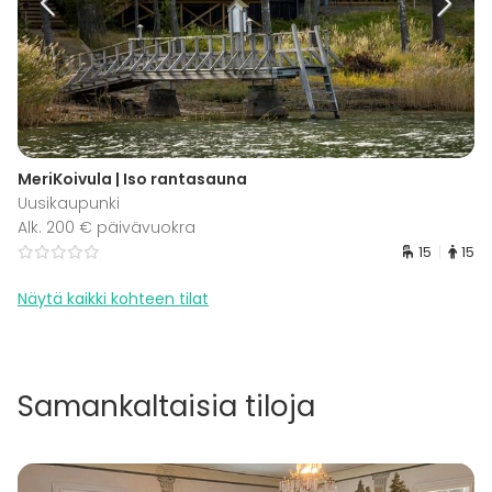
MeriKoivula | Iso rantasauna
Uusikaupunki
Alk. 200 € päivävuokra
15
15
Näytä kaikki kohteen tilat
Samankaltaisia tiloja