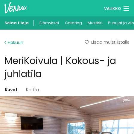
VALIKKO
Selaa tiloja
Elämykset
Muistilistasi
Catering
Musiikki
Puhujat ja vii
Kirjaudu
Lisää muistilistalle
Hakuun
Suomi
MeriKoivula | Kokous- ja
Ilmoita kohteesi
juhlatila
Kuvat
Kartta