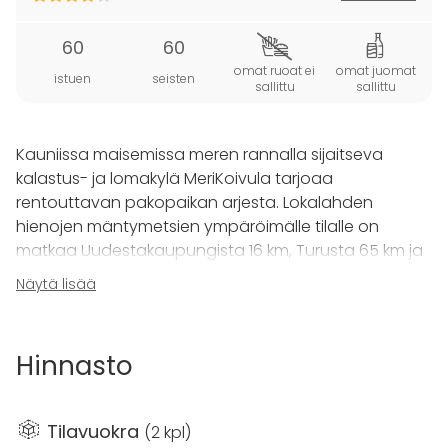
60
60
omat ruoat ei
omat juomat
istuen
seisten
sallittu
sallittu
Kauniissa maisemissa meren rannalla sijaitseva
kalastus- ja lomakylä MeriKoivula tarjoaa
rentouttavan pakopaikan arjesta. Lokalahden
hienojen mäntymetsien ympäröimälle tilalle on
matkaa Uudestakaupungista 16 km, Turusta 65 km ja
Helsingistä 230 km.
Näytä lisää
Keväällä 2020 valmistuneet mökit ja huvilat, sekä
monipuoliset juhla-, kokous- ja saunatilat tarjoavat
Hinnasto
vieriailijoille loistavat puitteet juhlien, yritystilaisuuksien
sekä vapaa-ajan viettoon.
Tilavuokra
(
2 kpl
)
MeriKoivulan Kokous- ja juhlatila
on 60 henkilöä