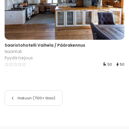
Saaristohotelli Vaihela / Päärakennus
Naantali
Pyydä tarjous
50
50
Hakuun (7100+ tilaa)