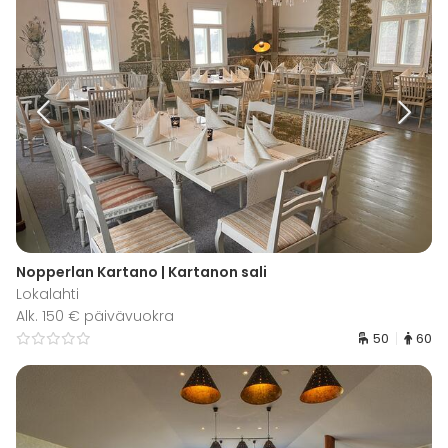
Nopperlan Kartano | Kartanon sali
Lokalahti
Alk. 150 € päivävuokra
50
60