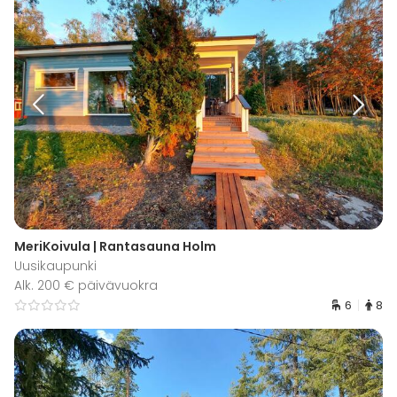
MeriKoivula | Rantasauna Holm
Uusikaupunki
Alk. 200 € päivävuokra
6
8