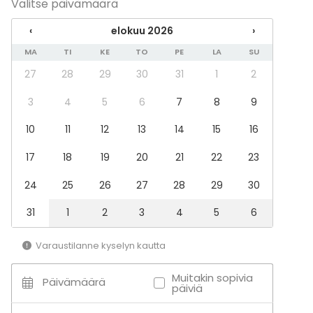
Valitse päivämäärä
Juhlasali
Kokoushuone
‹
elokuu 2026
›
Luokkahuone
MA
TI
KE
TO
PE
LA
SU
Aktiviteetit
27
28
29
30
31
1
2
Ulkoilu
3
4
5
6
7
8
9
Uinti
Veneily
10
11
12
13
14
15
16
17
18
19
20
21
22
23
Lisätietoa palveluista ja puitteista
24
25
26
27
28
29
30
Ei talvikäyttöön 10.10.-20.04.
Voimavirta 3x16A
31
1
2
3
4
5
6
Salin TV-taulu on 65-tuumainen ja riittävällä
ääniteholla varusteltu laite.
Varaustilanne kyselyn kautta
Voit vuokrata koko rakennuksen kokonaisena tai
kokoustilan ja saunan erikseen, sisäänpääsyt ovat
Muitakin sopivia
Päivämäärä
päiviä
vierekkäin, mutta erillään. Lavuaarilla varustetut
puuseet löytyvät parinkymmenen metrin päästä.