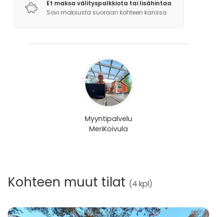
Et maksa välityspalkkiota tai lisähintaa
Sovi maksusta suoraan kohteen kanssa
Myyntipalvelu
MeriKoivula
Kohteen muut tilat
(
4 kpl
)