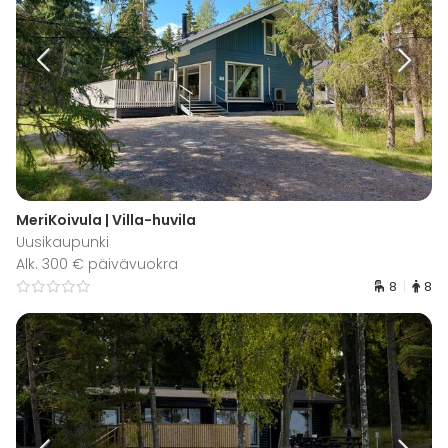
MeriKoivula | Villa-huvila
Uusikaupunki
Alk. 300 € päivävuokra
8
8