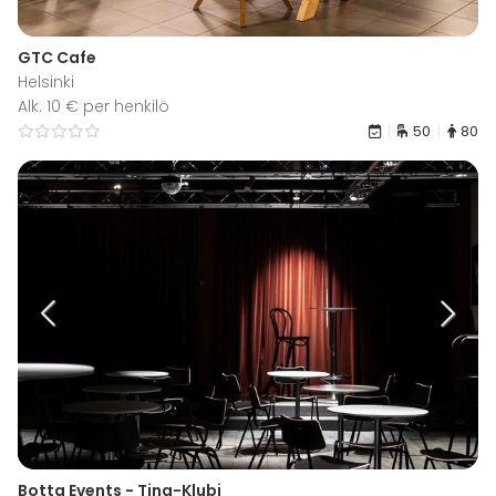
GTC Cafe
Helsinki
Alk. 10 € per henkilö
50
80
Botta Events - Tina-Klubi