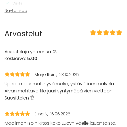
Wi-Fi
TV
Näytä lisää
Tilaan kuuluu
Kattotila
Arvostelut
Kalusto
Astiasto
Arvosteluja yhteensä:
2
,
Keskiarvo:
5.00
Tapahtumatyypit
Juhlat
Marjo Roini
23.10.2025
Häät
Saunailta
Upeat maisemat, hyvä ruoka, ystävällinen palvelu.
Illallinen / lounas
Aivan mahtava tila juuri syntymäpäivien viettoon.
Kokous
Suosittelen 👌.
Seminaari / konferenssi
Messut
Esitys / näytös
Elina N
16.06.2025
Virkistystilaisuus
Maailman isoin kiitos koko Lucyn väelle lauantaista,
Mökkireissu / retriitti