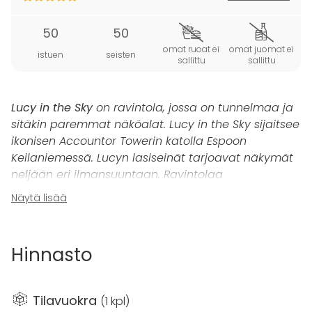
50
50
omat ruoat ei
omat juomat ei
istuen
seisten
sallittu
sallittu
Lucy in the Sky
on ravintola, jossa on tunnelmaa ja
sitäkin paremmat näköalat. Lucy in the Sky sijaitsee
ikonisen Accountor Towerin katolla Espoon
Keilaniemessä. Lucyn lasiseinät tarjoavat näkymät
neljään eri ilmansuuntaan. Ravintolaa
rakennettaessa on mukailtu 70-luvun henkeä ja
Näytä lisää
kunnioitettu Uolevi Raaden työtä ja perinteitä talon
hengen säilyttämiseksi.
Hinnasto
Lucy in the Skyn yli 80 metrin korkeudessa sijaitseva
kabinetti
sopii 20-50 hengen yksityistilaisuuksiin, ja
sen suurista ikkunoista avautuvat upeat kaupunki- ja
Tilavuokra
(
1 kpl
)
saaristonäkymät. Henkilömäärä voi kasvattaa yli 100