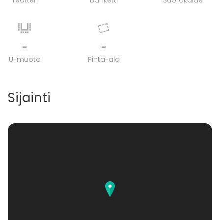
Teatteri
Banketti
Suorakaide
-
-
U-muoto
Pinta-ala
Sijainti