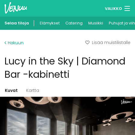
VALIKKO
Selaa tiloja
Elämykset
Muistilistasi
Catering
Musiikki
Puhujat ja vii
Kirjaudu
Lisää muistilistalle
Hakuun
Suomi
Lucy in the Sky | Diamond
Ilmoita kohteesi
Bar -kabinetti
Kuvat
Kartta