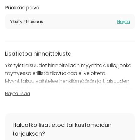
henkeen yhdistämällä lasitetun kattoterassin
Puolikas päivä
tilaisuuteen.
Yksityistilaisuus
Näytä
Olipa kyseessä kokous, juhla, workshop tai pikkujoulut,
Lucy takaa ikimuistoisen tapahtuman modernin
bistrotarjoilun ja vaikuttavien puitteiden ansiosta.
Lisätietoa hinnoittelusta
Ota yhteyttä ja suunnitellaan unohtumaton
Yksityistilaisuudet hinnoitellaan myyntitakuulla, jonka
tapahtuma!
täyttyessä erillistä tilavuokraa ei veloiteta.
Myyntitakuu vaihtelee henkilömäärän ja tilaisuuden
ajankohdan mukaan, joten kysy tarjousta juuri teidän
Näytä lisää
tilaisuudellenne!
Haluatko lisätietoa tai kustomoidun
tarjouksen?