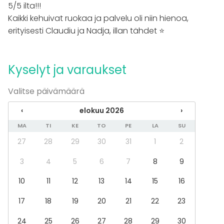
5/5 ilta!!!
Elämys / aktiviteetti
Kaikki kehuivat ruokaa ja palvelu oli niin hienoa,
Pikkujoulut
erityisesti Claudiu ja Nadja, illan tähdet ⭐
Tilatyypit
Kokoushuone
Ravintola
Kyselyt ja varaukset
Lounge
Kabinetti
Valitse päivämäärä
Kattoterassi
‹
elokuu 2026
›
MA
TI
KE
TO
PE
LA
SU
Lisätietoa palveluista ja puitteista
27
28
29
30
31
1
2
Tiloissamme on mahdollista järjestää
hybriditilaisuuksia – kysy lisää!
3
4
5
6
7
8
9
10
11
12
13
14
15
16
17
18
19
20
21
22
23
24
25
26
27
28
29
30