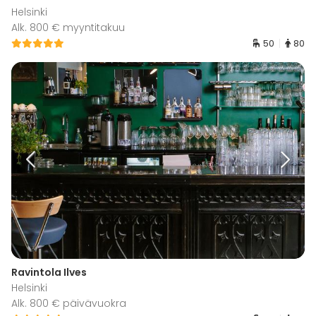
Helsinki
Alk. 800 € myyntitakuu
50
80
Ravintola Ilves
Helsinki
Alk. 800 € päivävuokra