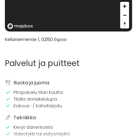
Keilaniementie 1
,
02150
Espoo
Palvelut ja puitteet
Ruoka ja juoma
Pitopalvelu tilan kautta
Tilalla anniskelulupa
Kokous- / Kahvitarjoilu
Tekniikka
Kevyt äänentoisto
Videotykki tai esitysnäyttö