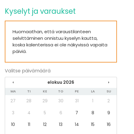
Juhlat
Kyselyt ja varaukset
Häät
Saunailta
Illallinen / lounas
Huomaathan, että varaustilanteen
Kokous
selvittäminen onnistuu kyselyn kautta,
Seminaari / konferenssi
koska kalenterissa ei ole näkyvissä vapaita
Messut
päiviä.
Esitys / näytös
Virkistystilaisuus
Mökkireissu / retriitti
Valitse päivämäärä
Elämys / aktiviteetti
Pikkujoulut
‹
elokuu 2026
›
Tilatyypit
MA
TI
KE
TO
PE
LA
SU
Juhlasali
27
28
29
30
31
1
2
Kokoushuone
Kartano / Huvila
3
4
5
6
7
8
9
10
11
12
13
14
15
16