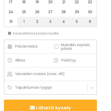
17
18
19
20
21
22
23
24
25
26
27
28
29
30
31
1
2
3
4
5
6
Varaustilanne kyselyn kautta
Muitakin sopivia
Päivämäärä
päiviä
Alkaa
Päättyy
Vieraiden määrä (max. 46)
Tapahtuman tyyppi
Lähetä kysely