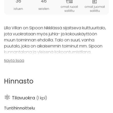
36
46
omat ruoat
omat juomat
istuen
seisten
sallittu
sallittu
Lilla Villan on Sipoon Nikkilässä sijaitseva kulttuuritalo,
jota vuokrataan myös juhla- ja kokouskäyttöön
muun toiminnan ehdoilla. Talo on suuri, vanha
puutalo, joka on aikaisemmin toiminut mm. Sipoon
kunnantalona ja yleisenä kokoontumistilana.
Näytä lisää
Pikkusali sopii hyvin kokouskäyttöön ja pienempiin
juhlatilaisuuksiin, kuten ylioppilasjuhliin,
muistotilaisuuteen tai syntymäpäiväiviin.
Hinnasto
Tarjoilut:
Lilla Villanissa toimii Cedaro catering. Talo ei ole
Tilavuokra
(
1 kpl
)
anniskelualuetta, mikä mahdollistaa yksityisissä
juhlissa omien juomien tarjoilun. Cedaro cateringin
Tuntihinnoittelu
tarjontaan ja hinnastoon voi tutustua täällä