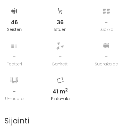
46
36
-
Seisten
Istuen
Luokka
-
-
-
Teatteri
Banketti
Suorakaide
2
-
41 m
U-muoto
Pinta-ala
Sijainti