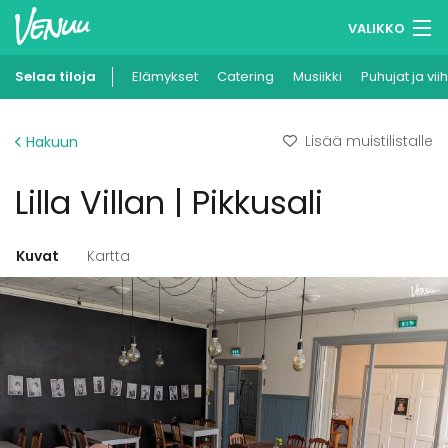
VALIKKO
Selaa tiloja
Elämykset
Muistilistasi
Catering
Musiikki
Puhujat ja vii
Kirjaudu
Lisää muistilistalle
Hakuun
Suomi
Lilla Villan | Pikkusali
Ilmoita kohteesi
Kuvat
Kartta