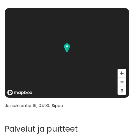
Jussaksentie 16
,
04130
Sipoo
Palvelut ja puitteet