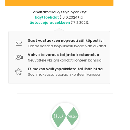
Lähettämällä kyselyn hyväksyt
käyttöehdot
(10.6.2024) ja
tietosuojalausekkeen
(17.2.2021).
Saat vastauksen nopeasti sähköpostiisi
Kohde vastaa tyypillisesti työpäivän aikana
Vahvista varaus tai jatka keskustelua
Neuvottele yksityiskohdat kohteen kanssa
Et maksa välityspalkkiota tai lisähintaa
Sovi maksusta suoraan kohteen kanssa