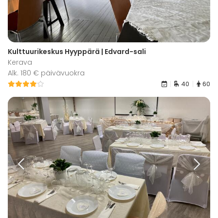
Kulttuurikeskus Hyyppärä | Edvard-sali
Kerava
Alk. 180 € päivävuokra
40
60