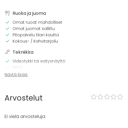
Ruoka ja juoma
Omat ruoat mahdolliset
Omat juomat sallittu
Pitopalvelu tilan kautta
Kokous- / Kahvitarjoilu
Tekniikka
Videotykki tai esitysnäyttö
Wi-Fi
Näytä lisää
Tilaan kuuluu
Esteetön tila
Piha
Arvostelut
Kalusto
Fläppi- / Valkotaulu
Ei vielä arvosteluja.
Tapahtumatyypit