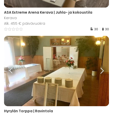
ASA Extreme Arena Kerava | Juhla- ja kokoustila
Kerava
Alk. 455 € päivävuokra
30
30
Hyrylän Torppa | Ravintola