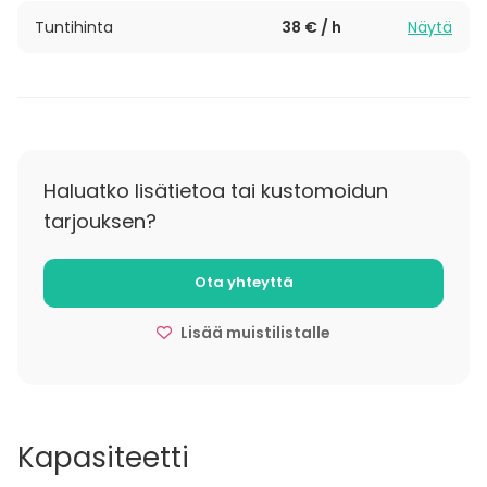
https://www.cedarocatering.com/catering/
Tuntihinta
38 € / h
Näytä
Juhlasali
(n. 200 m2) soveltuu hyvin jopa 130
henkilölle.
Haluatko lisätietoa tai kustomoidun
tarjouksen?
Ota yhteyttä
Lisää muistilistalle
Kapasiteetti