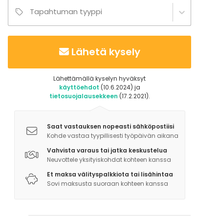
Tapahtuman tyyppi
Lähetä kysely
Lähettämällä kyselyn hyväksyt
käyttöehdot
(10.6.2024) ja
tietosuojalausekkeen
(17.2.2021).
Saat vastauksen nopeasti sähköpostiisi
Kohde vastaa tyypillisesti työpäivän aikana
Vahvista varaus tai jatka keskustelua
Neuvottele yksityiskohdat kohteen kanssa
Et maksa välityspalkkiota tai lisähintaa
Sovi maksusta suoraan kohteen kanssa