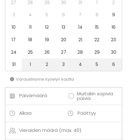
Messut
27
28
29
30
31
1
2
Esitys / näytös
Virkistystilaisuus
3
4
5
6
7
8
9
Mökkireissu / retriitti
10
11
12
13
14
15
16
Elämys / aktiviteetti
Pikkujoulut
17
18
19
20
21
22
23
Tilatyypit
24
25
26
27
28
29
30
Kokoushuone
Hotelli
31
1
2
3
4
5
6
Luokkahuone
Konferenssikeskus
Varaustilanne kyselyn kautta
Muitakin sopivia
Päivämäärä
päiviä
Alkaa
Päättyy
Vieraiden määrä (max. 40)