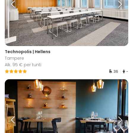
Technopolis | Hellens
Tampere
Alk. 95 € per tunti
36
-