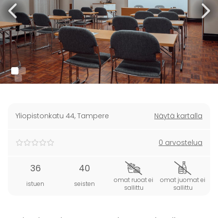
Yliopistonkatu 44
,
Tampere
Näytä kartalla
0 arvostelua
36
40
omat ruoat ei
omat juomat ei
istuen
seisten
sallittu
sallittu