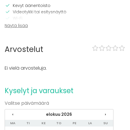
Kevyt äänentoisto
Videotykki tai esitysnäyttö
Wi-Fi
TV
Näytä lisää
Tilaan kuuluu
Majoittumismahdollisuus
Arvostelut
Kalusto
Muistiinpanovälineet
Ei vielä arvosteluja.
Fläppi- / Valkotaulu
Tapahtumatyypit
Kyselyt ja varaukset
Juhlat
Häät
Valitse päivämäärä
Saunailta
Illallinen / lounas
‹
elokuu 2026
›
Kokous
MA
TI
KE
TO
PE
LA
SU
Seminaari / konferenssi