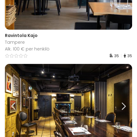
Ravintola Kajo
Tampere
Alk. 100 € per henkilö
35
35