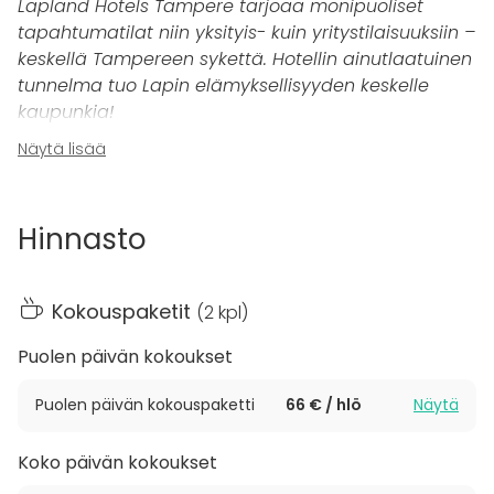
Lapland Hotels Tampere tarjoaa monipuoliset
tapahtumatilat niin yksityis- kuin yritystilaisuuksiin –
keskellä Tampereen sykettä. Hotellin ainutlaatuinen
tunnelma tuo Lapin elämyksellisyyden keskelle
kaupunkia!
Näytä lisää
Lapland Hotels Tampereen valikoimasta löytyy
monipuolisia kokous-, juhla- ja tapahtumatiloja
erikokoisten tilaisuuksien tarpeisiin. Hotellin viisi
Hinnasto
erilaista ja muunneltavissa olevaa kokoustilaa
tarjoavat puitteet jopa 160 hengen tapahtumille.
Kokouspaketit
(
2 kpl
)
Levi
on luomava kokoustila, joka soveltuu
maksimissaan 40 hengen tilaisuuksiin. Suuri kuvaseinä
Puolen päivän kokoukset
vie asiakkaat matkalle tuntureiden ihmeelliseen
maailmaan ja modernin kokoustekniikan avulla
Puolen päivän kokouspaketti
66 € / hlö
Näytä
tilaisuuden sujuvuus on taattu.
Koko päivän kokoukset
Tarjoilut tapahtumiin järjestyvät hotellin ravintola