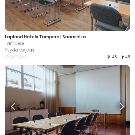
Lapland Hotels Tampere | Saariselkä
Tampere
Pyydä tarjous
45
45