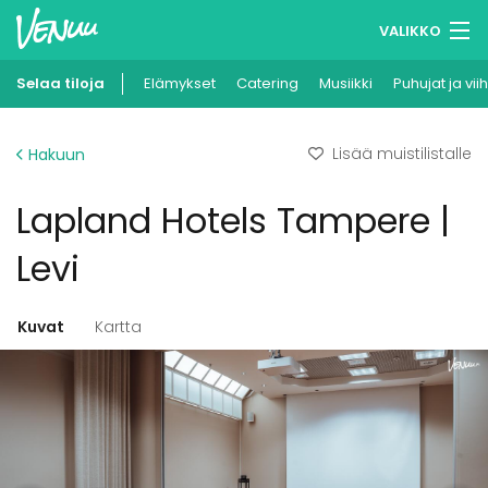
VALIKKO
Selaa tiloja
Elämykset
Muistilistasi
Catering
Musiikki
Puhujat ja vii
Kirjaudu
Lisää muistilistalle
Hakuun
Suomi
Lapland Hotels Tampere |
Ilmoita kohteesi
Levi
Kuvat
Kartta