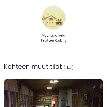
Myyntipalvelu
Teatteri Kurki ry
Kohteen muut tilat
(
1 kpl
)