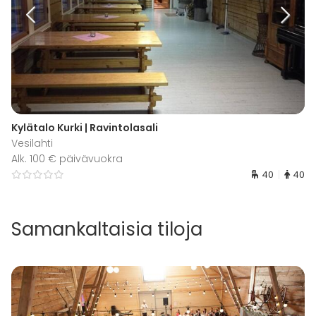
Kylätalo Kurki | Ravintolasali
Vesilahti
Alk. 100 € päivävuokra
40
40
Samankaltaisia tiloja