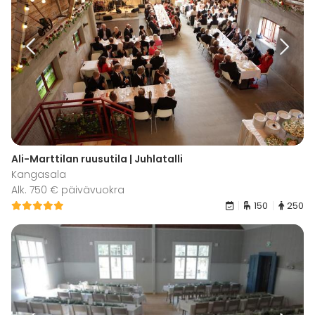
Ali-Marttilan ruusutila | Juhlatalli
Kangasala
Alk. 750 € päivävuokra
150
250