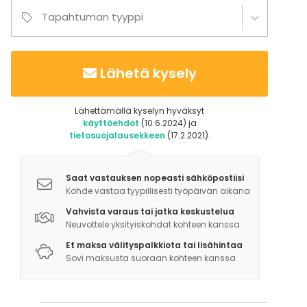
Tapahtuman tyyppi
Lähetä kysely
Lähettämällä kyselyn hyväksyt
käyttöehdot
(10.6.2024) ja
tietosuojalausekkeen
(17.2.2021).
Saat vastauksen nopeasti sähköpostiisi
Kohde vastaa tyypillisesti työpäivän aikana
Vahvista varaus tai jatka keskustelua
Neuvottele yksityiskohdat kohteen kanssa
Et maksa välityspalkkiota tai lisähintaa
Sovi maksusta suoraan kohteen kanssa