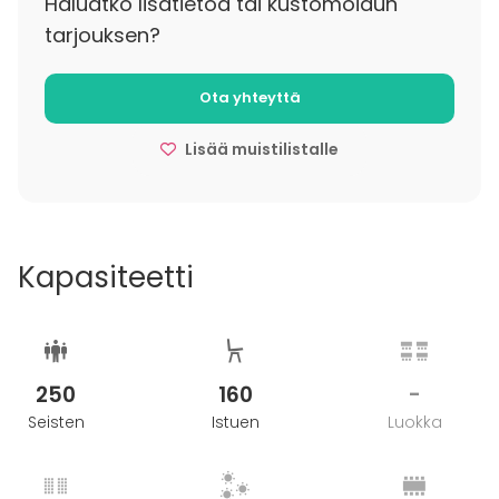
Haluatko lisätietoa tai kustomoidun
tarjouksen?
Lisätietoa peruutuksesta
Mikäli varaus perutaan alle kuukautta ennen varattua
Ota yhteyttä
ajankohtaa, veloitetaan
25% vuokrahinnasta.
Lisää muistilistalle
Kapasiteetti
250
160
-
Seisten
Istuen
Luokka