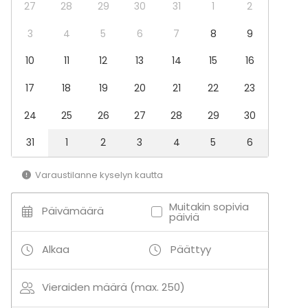
Seminaari / konferenssi
27
28
29
30
31
1
2
Messut
Esitys / näytös
3
4
5
6
7
8
9
Virkistystilaisuus
10
11
12
13
14
15
16
Mökkireissu / retriitti
Elämys / aktiviteetti
17
18
19
20
21
22
23
Pikkujoulut
24
25
26
27
28
29
30
Tilatyypit
Juhlasali
31
1
2
3
4
5
6
Monitoimitila
Konserttisali
Varaustilanne kyselyn kautta
Terassi / Piha
Muitakin sopivia
Päivämäärä
päiviä
Alkaa
Päättyy
Vieraiden määrä (max. 250)