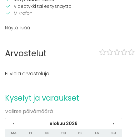
Videotykki tai esitysnäyttö
Mikrofoni
Tilaan kuuluu
Näytä lisää
Musiikki kovalla OK
Tanssilattia
Piha
Arvostelut
Kalusto
Keittiö asiakkaan käytössä
Ei vielä arvosteluja.
Esiintymislava
Astiasto
Kyselyt ja varaukset
Tapahtumatyypit
Juhlat
Valitse päivämäärä
Häät
Saunailta
‹
elokuu 2026
›
Illallinen / lounas
MA
TI
KE
TO
PE
LA
SU
Kokous