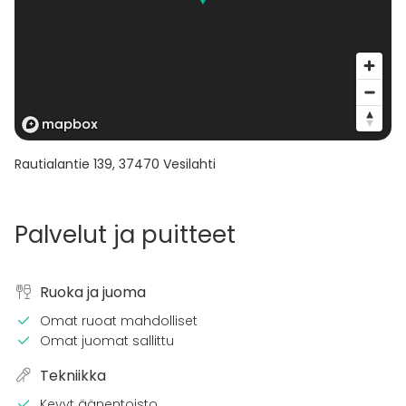
Rautialantie 139
,
37470
Vesilahti
Palvelut ja puitteet
Ruoka ja juoma
Omat ruoat mahdolliset
Omat juomat sallittu
Tekniikka
Kevyt äänentoisto