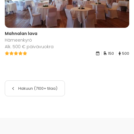
Mahnalan lava
Hämeenkyrö
Alk. 500 € päivävuokra
150
500
Hakuun (7100+ tilaa)