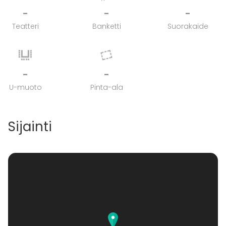
-
-
-
Teatteri
Banketti
Suorakaide
-
-
U-muoto
Pinta-ala
Sijainti