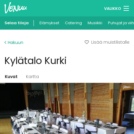
VALIKKO
Selaa tiloja
Elämykset
Muistilistasi
Catering
Musiikki
Puhujat ja vii
Kirjaudu
Lisää muistilistalle
Hakuun
Suomi
Kylätalo Kurki
Ilmoita kohteesi
Kuvat
Kartta