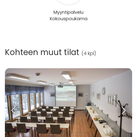
Myyntipalvelu
Kokouspoukama
Kohteen muut tilat
(
4 kpl
)