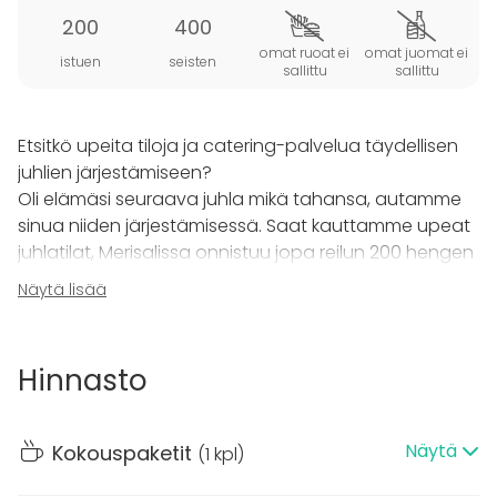
200
400
omat ruoat ei
omat juomat ei
istuen
seisten
sallittu
sallittu
Etsitkö upeita tiloja ja catering-palvelua täydellisen
juhlien järjestämiseen?
Oli elämäsi seuraava juhla mikä tahansa, autamme
sinua niiden järjestämisessä. Saat kauttamme upeat
juhlatilat, Merisalissa onnistuu jopa reilun 200 hengen
häät ja vielä jää tilaa bändille ja tanssillekin.
Näytä lisää
Keittiömme valmistamat tarjoilut sekä majoituksen,
joiden ansiosta juhlia voi muistella lämpimin mielin
vielä vuosienkin jälkeen. Käytössäsi on tilauksesta
Hinnasto
myös upea saunaosasto sisäuima-altaalla ja
ulkoporealtaalla sekä ohjelmapalvelut.
Näytä
Kokouspaketit
(
1 kpl
)
Koska juhlat ovat aina ainutlaatuisia, voimme
halutessasi järjestää muitakin palveluita