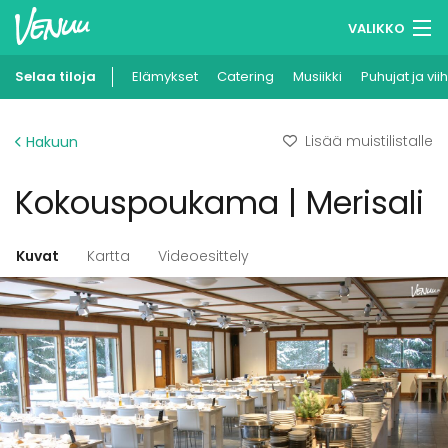
VALIKKO
Selaa tiloja
Elämykset
Muistilistasi
Catering
Musiikki
Puhujat ja vii
Kirjaudu
Lisää muistilistalle
Hakuun
Suomi
Kokouspoukama | Merisali
Ilmoita kohteesi
Kuvat
Kartta
Videoesittely