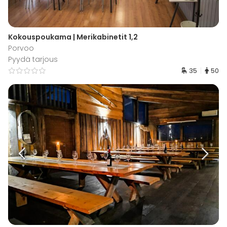
Kokouspoukama | Merikabinetit 1,2
Porvoo
Pyydä tarjous
35
50