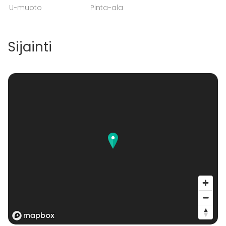
U-muoto
Pinta-ala
Sijainti