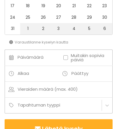
keittiömestarimme bravuuri, talon oma
17
18
19
20
21
22
23
lämminsavulohi. Voitte valita valmiista menu-
24
25
26
27
28
29
30
vaihtoehdoista teille sopivimman tai suunnitella
tarjottavat yhdessä keittiömestarimme kanssa.
31
1
2
3
4
5
6
Lisätietoa aktiviteeteista
Varaustilanne kyselyn kautta
Valmiita ohjelmapaketteja löytyy runsaasti, mutta
huomioimme myös toiveenne ohjelmapalveluiden
Muitakin sopivia
Päivämäärä
päiviä
räätälöimisessä. Voit kysyä lisää Poukaman
myyntipalvelusta.
Alkaa
Päättyy
Vieraiden määrä (max. 400)
Tapahtuman tyyppi
Lähetä kysely