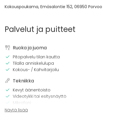
Kokouspoukama, Emäsalontie 152
,
06950
Porvoo
Palvelut ja puitteet
Ruoka ja juoma
Pitopalvelu tilan kautta
Tilalla anniskelulupa
Kokous- / Kahvitarjoilu
Tekniikka
Kevyt äänentoisto
Videotykki tai esitysnäyttö
Mikrofoni
Wi-Fi
Näytä lisää
TV
Tilaan kuuluu