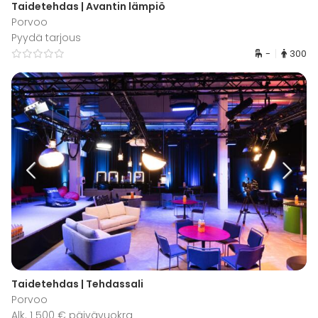
Taidetehdas | Avantin lämpiö
Porvoo
Pyydä tarjous
-
300
Taidetehdas | Tehdassali
Porvoo
Alk. 1 500 € päivävuokra