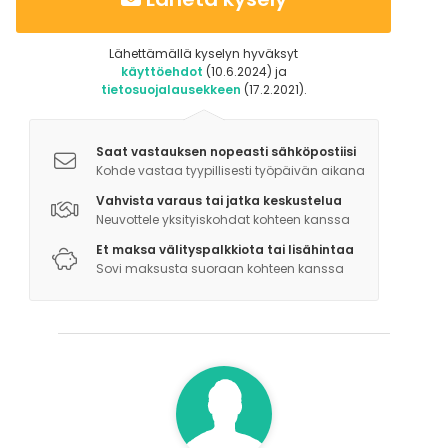
Lähettämällä kyselyn hyväksyt
käyttöehdot
(10.6.2024) ja
tietosuojalausekkeen
(17.2.2021).
Saat vastauksen nopeasti sähköpostiisi
Kohde vastaa tyypillisesti työpäivän aikana
Vahvista varaus tai jatka keskustelua
Neuvottele yksityiskohdat kohteen kanssa
Et maksa välityspalkkiota tai lisähintaa
Sovi maksusta suoraan kohteen kanssa