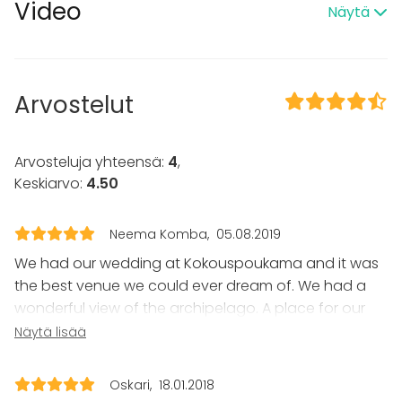
Video
Näytä
Terassi
Esteetön tila
Majoittumismahdollisuus
Tanssilattia
Piha
Arvostelut
Tapahtumatyypit
Juhlat
Arvosteluja yhteensä:
4
,
Häät
Keskiarvo:
4.50
Saunailta
Illallinen / lounas
Neema Komba
05.08.2019
Kokous
Seminaari / konferenssi
We had our wedding at Kokouspoukama and it was
Messut
the best venue we could ever dream of. We had a
Esitys / näytös
wonderful view of the archipelago. A place for our
Virkistystilaisuus
out of town guests to sleep and overall excellent
Näytä lisää
Mökkireissu / retriitti
service. The Food...ah the food...was just magnificent.
Elämys / aktiviteetti
Having a Finnish/Tanzanian wedding, we wanted our
Pikkujoulut
Oskari
18.01.2018
international guests to experience the best of Finnish