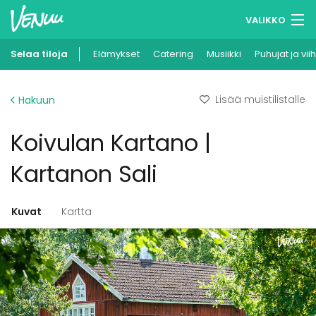
VALIKKO
Selaa tiloja
Elämykset
Muistilistasi
Catering
Musiikki
Puhujat ja vii
Kirjaudu
Lisää muistilistalle
Hakuun
Suomi
Koivulan Kartano |
Ilmoita kohteesi
Kartanon Sali
Kuvat
Kartta