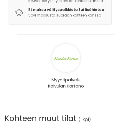
Neuvottele yksityiskohdat kohteen kanssa
Et maksa välityspalkkiota tai lisähintaa
Sovi maksusta suoraan kohteen kanssa
Myyntipalvelu
Koivulan Kartano
Kohteen muut tilat
(
1 kpl
)