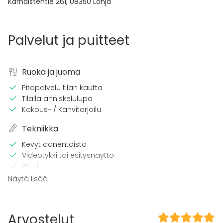
Karnaistentie 261
,
08350
Lohja
Palvelut ja puitteet
Ruoka ja juoma
Pitopalvelu tilan kautta
Tilalla anniskelulupa
Kokous- / Kahvitarjoilu
Tekniikka
Kevyt äänentoisto
Videotykki tai esitysnäyttö
Wi-Fi
Näytä lisää
Tilaan kuuluu
Terassi
Sauna
Arvostelut