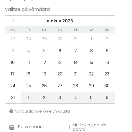
Pikkujoulut
Valitse päivämäärä
Tilatyypit
Juhlasali
‹
elokuu 2026
›
Kokoushuone
MA
TI
KE
TO
PE
LA
SU
Hotelli
27
28
29
30
31
1
2
Kartano / Huvila
Terassi / Piha
3
4
5
6
7
8
9
10
11
12
13
14
15
16
17
18
19
20
21
22
23
24
25
26
27
28
29
30
31
1
2
3
4
5
6
Varaustilanne kyselyn kautta
Muitakin sopivia
Päivämäärä
päiviä