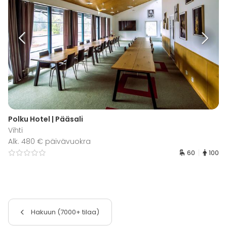
Polku Hotel | Pääsali
Vihti
Alk. 480 € päivävuokra
60
100
Hakuun (7000+ tilaa)