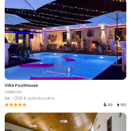
Villa PoolHouse
Veikkola
Alk. 1 200 € päivävuokra
50
150