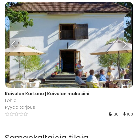
Koivulan Kartano | Koivulan makasiini
Lohja
Pyydä tarjous
30
100
Samankaltaisia tiloja