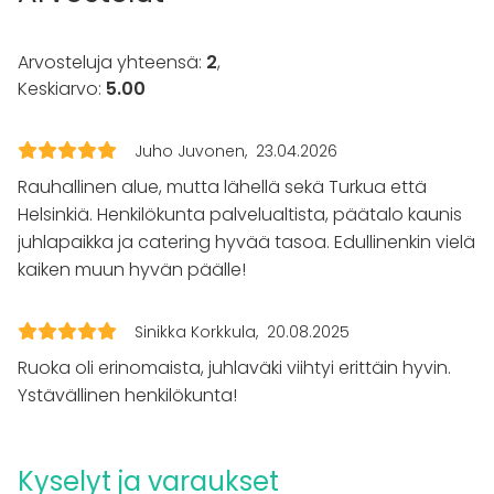
Esteetön tila
Majoittumismahdollisuus
Piha
Arvosteluja yhteensä:
2
,
Keskiarvo:
5.00
Kalusto
Fläppi- / Valkotaulu
Piano
Juho Juvonen
23.04.2026
Rauhallinen alue, mutta lähellä sekä Turkua että
Tapahtumatyypit
Helsinkiä. Henkilökunta palvelualtista, päätalo kaunis
Juhlat
juhlapaikka ja catering hyvää tasoa. Edullinenkin vielä
Häät
kaiken muun hyvän päälle!
Saunailta
Illallinen / lounas
Kokous
Sinikka Korkkula
20.08.2025
Seminaari / konferenssi
Ruoka oli erinomaista, juhlaväki viihtyi erittäin hyvin.
Messut
Ystävällinen henkilökunta!
Esitys / näytös
Virkistystilaisuus
Mökkireissu / retriitti
Elämys / aktiviteetti
Kyselyt ja varaukset