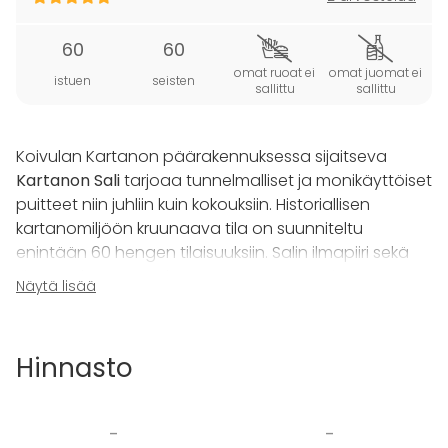
60
60
omat ruoat ei
omat juomat ei
istuen
seisten
sallittu
sallittu
Koivulan Kartanon päärakennuksessa sijaitseva
Kartanon Sali
tarjoaa tunnelmalliset ja monikäyttöiset
puitteet niin juhliin kuin kokouksiin. Historiallisen
kartanomiljöön kruunaava tila on suunniteltu
enintään 60 hengen tilaisuuksiin. Salin ilmapiiri sekä
sisustus luovat unohtumattoman ympäristön
Näytä lisää
erilaisille tapahtumille.
Kartanon Saliin liittyy käytännön järjestelyjä
Hinnasto
helpottavat palvelut, kuten laadukas pitopalvelu ja
tilan A-oikeudet, jotka takaavat, että kaikki tarjoilut
hoituvat ammattimaisesti paikan päällä. Omien
-
-
juomien tai ruokien tuominen ei ole sallittua, mutta