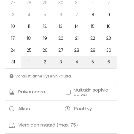
Biljardipöytä
27
28
29
30
31
1
2
3
4
5
6
7
8
9
10
11
12
13
14
15
16
17
18
19
20
21
22
23
24
25
26
27
28
29
30
31
1
2
3
4
5
6
Varaustilanne kyselyn kautta
Muitakin sopivia
Päivämäärä
päiviä
Alkaa
Päättyy
Vieraiden määrä (max. 75)