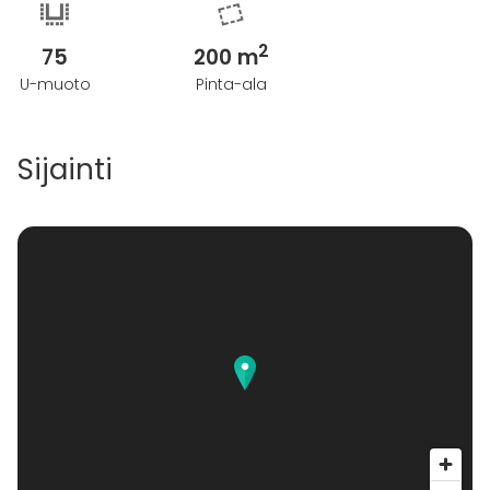
2
75
200 m
U-muoto
Pinta-ala
Sijainti