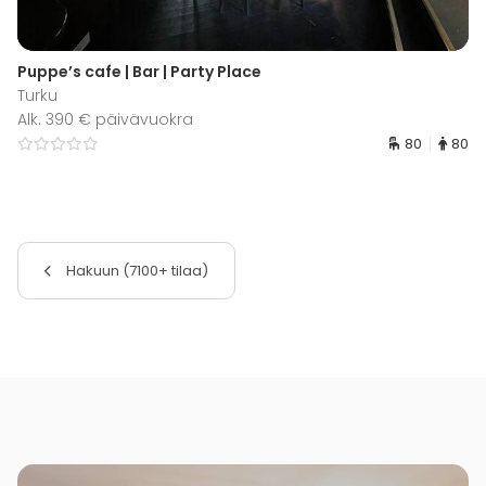
Puppe’s cafe | Bar | Party Place
Turku
Alk. 390 € päivävuokra
80
80
Hakuun (7100+ tilaa)