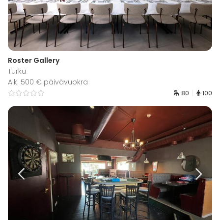
Roster Gallery
Turku
Alk. 500 € päivävuokra
80
100