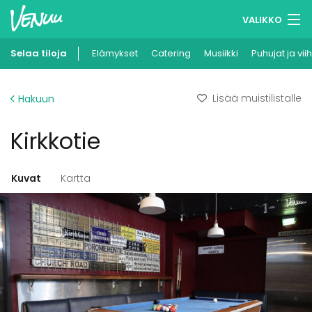
VALIKKO
Selaa tiloja
Elämykset
Muistilistasi
Catering
Musiikki
Puhujat ja vii
Kirjaudu
Lisää muistilistalle
Hakuun
Suomi
Kirkkotie
Ilmoita kohteesi
Kuvat
Kartta