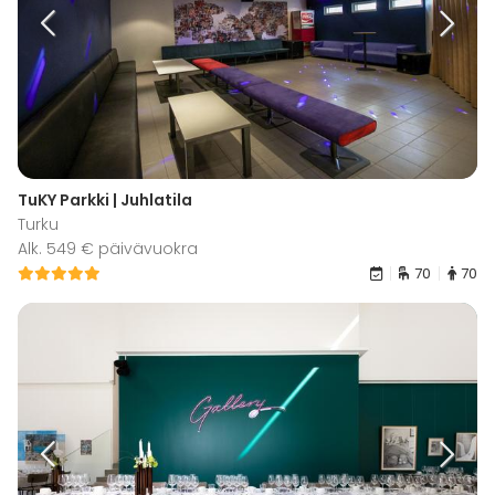
TuKY Parkki | Juhlatila
Turku
Alk. 549 € päivävuokra
70
70