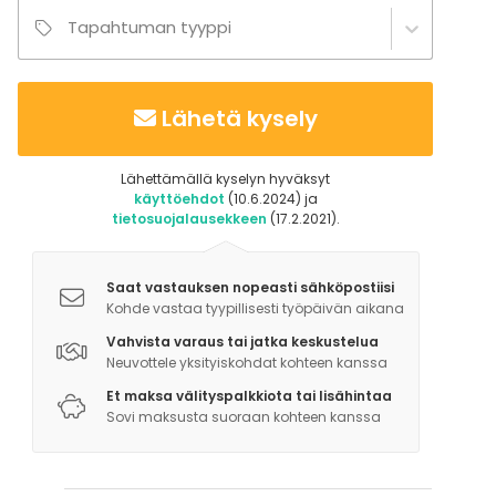
Tapahtuman tyyppi
Lähetä kysely
Lähettämällä kyselyn hyväksyt
käyttöehdot
(10.6.2024) ja
tietosuojalausekkeen
(17.2.2021).
Saat vastauksen nopeasti sähköpostiisi
Kohde vastaa tyypillisesti työpäivän aikana
Vahvista varaus tai jatka keskustelua
Neuvottele yksityiskohdat kohteen kanssa
Et maksa välityspalkkiota tai lisähintaa
Sovi maksusta suoraan kohteen kanssa