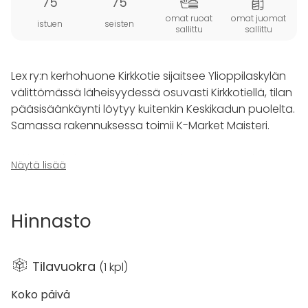
75
75
omat ruoat
omat juomat
istuen
seisten
sallittu
sallittu
Lex ry:n kerhohuone Kirkkotie sijaitsee Ylioppilaskylän
välittömässä läheisyydessä osuvasti Kirkkotiellä, tilan
pääsisäänkäynti löytyy kuitenkin Keskikadun puolelta.
Samassa rakennuksessa toimii K-Market Maisteri.
Kirkkotien kalustoon kuuluu mm. hyvin varusteltu
Näytä lisää
keittiö astioineen, pöydät ja tuolit jopa 75 hengelle,
biljardipöytä, laadukas äänentoisto mikseripöytineen
sekä discovalot. Kirkkotiellä on lisäksi laadukas
Hinnasto
ilmanvaihto, jolla kerhohuoneiston lämpötilaa saa
säädettyä tehokkaasti.
Tilavuokra
(
1 kpl
)
Vuokraus alkaa lähtökohtaisesti klo 12 ja päättyy
seuraavana päivänä klo 12, käytännössä
Koko päivä
aikataulutoiveista voidaan kuitenkin sopia erittäin