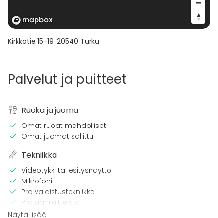
Kirkkotie 15-19
,
20540
Turku
Palvelut ja puitteet
Ruoka ja juoma
Omat ruoat mahdolliset
Omat juomat sallittu
Tekniikka
Videotykki tai esitysnäyttö
Mikrofoni
Pro valaistustekniikka
Pro äänilaitteisto
Näytä lisää