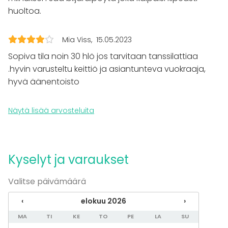
Pikkujoulut
huoltoa.
Tilatyypit
Mia Viss
15.05.2023
Monitoimitila
Kokoushuone
Sopiva tila noin 30 hlö jos tarvitaan tanssilattiaa
Kellari
.hyvin varusteltu keittiö ja asiantunteva vuokraaja,
Biletila
hyvä äänentoisto
Lisätietoa palveluista ja puitteista
Näytä lisää arvosteluita
Kalustoon kuuluu hyvin varusteltu keittiö astioineen,
pöydät ja tuolit jopa 75 hengelle, biljardipöytä sekä
laadukas äänentoisto mikseripöytineen ja discovalot.
Kyselyt ja varaukset
Kirkkotiellä on lisäksi laadukas ilmanvaihto, jolla
kerhohuoneiston lämpötilaa saa säädettyä
Valitse päivämäärä
tehokkaasti.
‹
elokuu 2026
›
Lisätietoa aktiviteeteista
MA
TI
KE
TO
PE
LA
SU