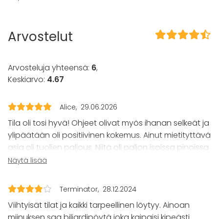
Tilaan kuuluu
Musiikki kovalla OK
Tanssilattia
Arvostelut
Kalusto
Keittiö asiakkaan käytössä
Arvosteluja yhteensä:
6
,
Astiasto
Keskiarvo:
4.67
Tapahtumatyypit
Alice
29.06.2026
Juhlat
Häät
Tila oli tosi hyvä! Ohjeet olivat myös ihanan selkeät ja
Saunailta
ylipäätään oli positiivinen kokemus. Ainut mietityttävä
Illallinen / lounas
asia oli tuolien paljous. Niitä oli paljon isoissa pinoissa
Kokous
ja olivat ehkä hieman tiellä mutta se ei haittanut niin
Näytä lisää
Seminaari / konferenssi
paljon. Oli mahtava tila, etenkin biljardi pöytä ja dj
Messut
systeemi olivat tosi hyviä.
Esitys / näytös
Terminator
28.12.2024
Virkistystilaisuus
Viihtyisät tilat ja kaikki tarpeellinen löytyy. Ainoan
Mökkireissu / retriitti
Elämys / aktiviteetti
miinuksen saa biljardipöytä joka kaipaisi kipeästi