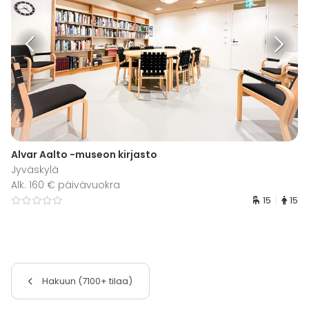
Alvar Aalto -museon kirjasto
Jyväskylä
Alk. 160 € päivävuokra
15
15
Hakuun (7100+ tilaa)