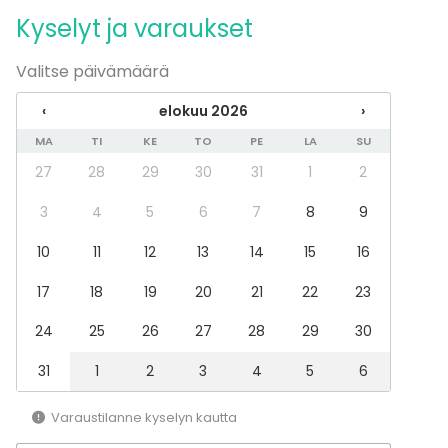
Astiasto
Kyselyt ja varaukset
Tapahtumatyypit
Valitse päivämäärä
Juhlat
Häät
‹
elokuu 2026
›
Saunailta
MA
TI
KE
TO
PE
LA
SU
Illallinen / lounas
Kokous
27
28
29
30
31
1
2
Seminaari / konferenssi
Messut
3
4
5
6
7
8
9
Esitys / näytös
10
11
12
13
14
15
16
Virkistystilaisuus
Mökkireissu / retriitti
17
18
19
20
21
22
23
Elämys / aktiviteetti
Pikkujoulut
24
25
26
27
28
29
30
Tilatyypit
31
1
2
3
4
5
6
Saunatila
Kabinetti
Varaustilanne kyselyn kautta
Kartano / Huvila