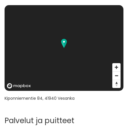
Kiponniementie 84
,
41940
Vesanka
Palvelut ja puitteet