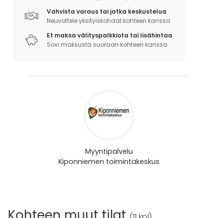
Vahvista varaus tai jatka keskustelua
Neuvottele yksityiskohdat kohteen kanssa
Et maksa välityspalkkiota tai lisähintaa
Sovi maksusta suoraan kohteen kanssa
Myyntipalvelu
Kiponniemen toimintakeskus
Kohteen muut tilat
(
11 kpl
)