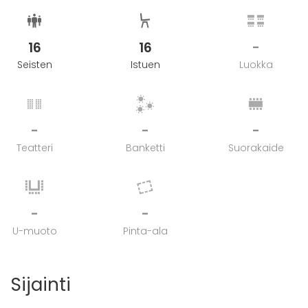
16
16
-
Seisten
Istuen
Luokka
-
-
-
Teatteri
Banketti
Suorakaide
-
-
U-muoto
Pinta-ala
Sijainti