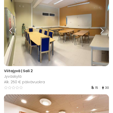
Viitajyvä | Sali 2
Jyväskylä
Alk. 250 € päivävuokra
15
30