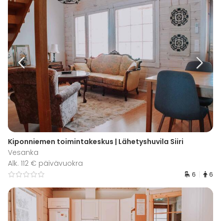
Kiponniemen toimintakeskus | Lähetyshuvila Siiri
Vesanka
Alk. 112 € päivävuokra
6
6