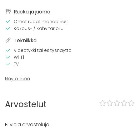
Ruoka ja juoma
Omat ruoat mahdolliset
Kokous- / Kahvitarjoilu
Tekniikka
Videotykki tai esitysnäyttö
Wi-Fi
TV
Tilaan kuuluu
Näytä lisää
Terassi
Sauna
Majoittumismahdollisuus
Arvostelut
Kalusto
Keittiö asiakkaan käytössä
Ei vielä arvosteluja.
Fläppi- / Valkotaulu
Piano