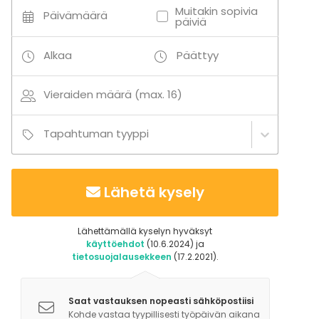
Mökki
Muitakin sopivia
Päivämäärä
päiviä
Aktiviteetit
Alkaa
Päättyy
Ulkoilu
Uinti
Veneily
Vieraiden määrä (max. 16)
Tapahtuman tyyppi
Lähetä kysely
Lähettämällä kyselyn hyväksyt
käyttöehdot
(10.6.2024) ja
tietosuojalausekkeen
(17.2.2021).
Saat vastauksen nopeasti sähköpostiisi
Kohde vastaa tyypillisesti työpäivän aikana