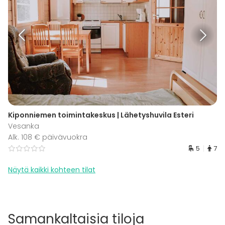
Kiponniemen toimintakeskus | Lähetyshuvila Esteri
Vesanka
Alk. 108 € päivävuokra
5
7
Näytä kaikki kohteen tilat
Samankaltaisia tiloja