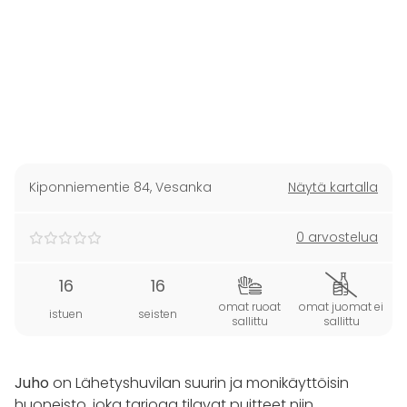
Kiponniementie 84
,
Vesanka
Näytä kartalla
0 arvostelua
16
16
omat ruoat
omat juomat ei
istuen
seisten
sallittu
sallittu
Juho
on Lähetyshuvilan suurin ja monikäyttöisin
huoneisto, joka tarjoaa tilavat puitteet niin