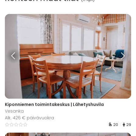
Kiponniemen toimintakeskus | Lähetyshuvila
Vesanka
Alk. 426 € päivävuokra
20
29