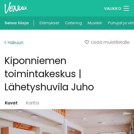
VALIKKO
Selaa tiloja
Elämykset
Muistilistasi
Catering
Musiikki
Puhujat ja vii
Kirjaudu
Lisää muistilistalle
Hakuun
Suomi
Kiponniemen
Ilmoita kohteesi
toimintakeskus |
Lähetyshuvila Juho
Kuvat
Kartta