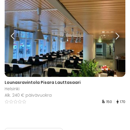
Lounasravintola Pisara Lauttasaari
Helsinki
Alk. 240 € päivävuokra
150
170