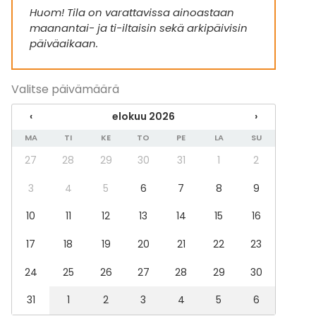
Huom! Tila on varattavissa ainoastaan
Häät
maanantai- ja ti-iltaisin sekä arkipäivisin
Saunailta
päiväaikaan.
Illallinen / lounas
Kokous
Seminaari / konferenssi
Valitse päivämäärä
Messut
Esitys / näytös
‹
elokuu 2026
›
Virkistystilaisuus
Mökkireissu / retriitti
MA
TI
KE
TO
PE
LA
SU
Elämys / aktiviteetti
27
28
29
30
31
1
2
Pikkujoulut
3
4
5
6
7
8
9
Tilatyypit
10
11
12
13
14
15
16
Monitoimitila
Auditorio
17
18
19
20
21
22
23
Konserttisali
Teatteri
24
25
26
27
28
29
30
Elokuvateatteri
Terassi / Piha
31
1
2
3
4
5
6
Baari