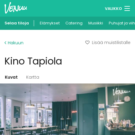
VALIKKO
Selaa tiloja
Elämykset
Muistilistasi
Catering
Musiikki
Puhujat ja vii
Kirjaudu
Lisää muistilistalle
Hakuun
Suomi
Kino Tapiola
Ilmoita kohteesi
Kuvat
Kartta