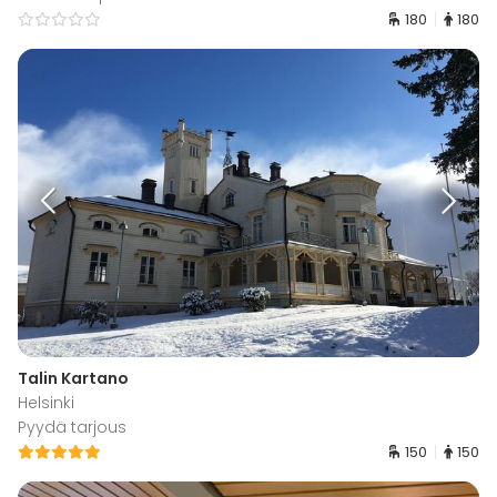
180
180
Talin Kartano
Helsinki
Pyydä tarjous
150
150