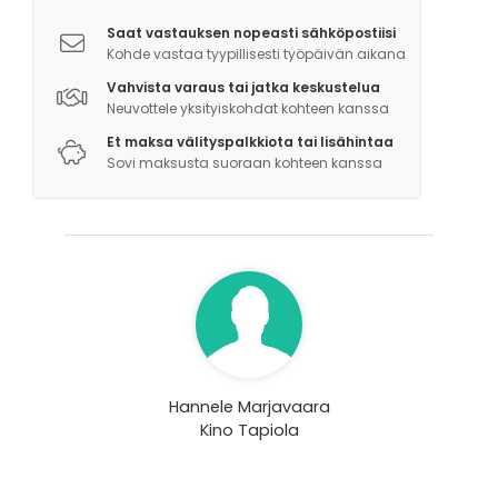
palvelulla
Saat vastauksen nopeasti sähköpostiisi
Kohde vastaa tyypillisesti työpäivän aikana
Minimilaskutusmäärä iltanäytöksissä 50 henkilöä,
Vahvista varaus tai jatka keskustelua
päivänäytöksissä 40 henkilöä. Hintaan lisätään alv.
Neuvottele yksityiskohdat kohteen kanssa
Ennakkonäytökset hinnoitellaan erikseen.
Et maksa välityspalkkiota tai lisähintaa
Sovi maksusta suoraan kohteen kanssa
Hannele Marjavaara
Kino Tapiola