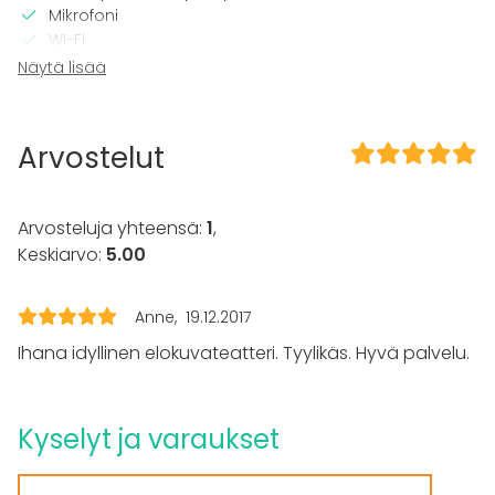
Mikrofoni
Wi-Fi
Tulostin
Näytä lisää
CD / DVD -soitin
Pro valaistustekniikka
Videokonferenssivälineet
Arvostelut
Pro äänilaitteisto
TV
Arvosteluja yhteensä:
Tilaan kuuluu
1
,
Keskiarvo:
5.00
Terassi
Esteetön tila
Musiikki kovalla OK
Anne
19.12.2017
Piha
Ihana idyllinen elokuvateatteri. Tyylikäs. Hyvä palvelu.
Kalusto
Esiintymislava
Kyselyt ja varaukset
Tapahtumatyypit
Juhlat