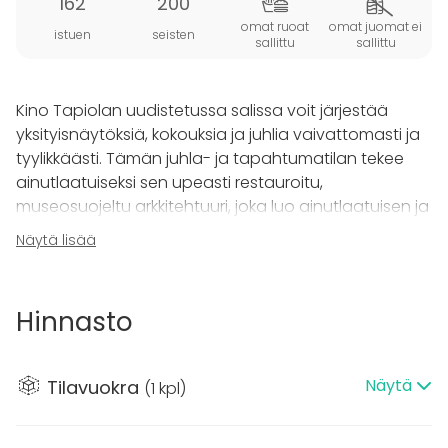
162
200
omat ruoat
omat juomat ei
istuen
seisten
sallittu
sallittu
Kino Tapiolan uudistetussa salissa voit järjestää
yksityisnäytöksiä, kokouksia ja juhlia vaivattomasti ja
tyylikkäästi. Tämän juhla- ja tapahtumatilan tekee
ainutlaatuiseksi sen upeasti restauroitu,
museosuojeltu arkkitehtuuri, joka luo ainutlaatuisen ja
arvokkaan ympäristön tilaisuuksillesi. Tilaan kuuluu
Näytä lisää
myös viihtyisä ja avara aulatila, jossa vieraat voivat
kokoontua ennen tapahtumaa tai sen aikana.
Hinnasto
Elokuvasalin lavalle mahtuu monenlaista ohjelmaa
pienimuotoisista teatteriesityksistä aina
orkesteriesityksiin saakka. Aulatilaan luodaan
Näytä
Tilavuokra
(
1 kpl
)
tunnelmaa miellyttävällä musiikilla ja kynttilöiden
pehmeällä valolla, mikä lisää tilaisuuden intiimiyttä ja
lämpöä.