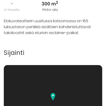
2
-
300 m
U-muoto
Pinta-ala
Elokuvateatterin uusitussa katsomossa on 165
luksustason penkkiä sisältäen kahdenistuttavat
takalooshit sekä eturivin reclainer-paikat.
Sijainti