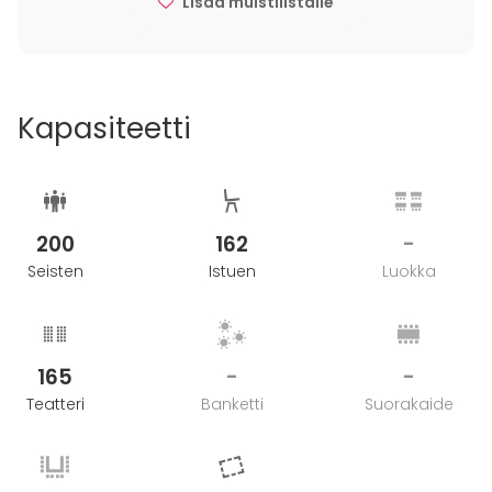
Lisää muistilistalle
vuorokauden sisällä tehdystä peruutuksesta 100%
peruutusmaksu.
Kapasiteetti
200
162
-
Seisten
Istuen
Luokka
165
-
-
Teatteri
Banketti
Suorakaide