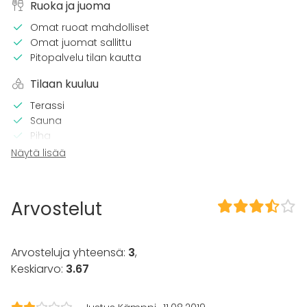
Ruoka ja juoma
Omat ruoat mahdolliset
Omat juomat sallittu
Pitopalvelu tilan kautta
Tilaan kuuluu
Terassi
Sauna
Piha
Näytä lisää
Kalusto
Palju / poreallas
Pyyhkeet
Arvostelut
Tapahtumatyypit
Juhlat
Arvosteluja yhteensä:
3
,
Häät
Keskiarvo:
3.67
Saunailta
Illallinen / lounas
Kokous