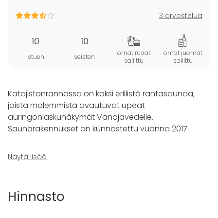
3 arvostelua
10
10
omat ruoat
omat juomat
istuen
seisten
sallittu
sallittu
Katajistonrannassa on kaksi erillistä rantasaunaa,
joista molemmista avautuvat upeat
auringonlaskunäkymät Vanajavedelle.
Saunarakennukset on kunnostettu vuonna 2017.
PIENI OLYMPIASAUNA
Näytä lisää
1952 Suomen kesäolympialaisiin rakennettu
sympaattinen pieni Olympiasauna tarjoaa löylyt
omassa pienessä niemenkärjessään. Lauteille
Hinnasto
mahtuu kerralla max 10 hlö ja laiturilta pääsee
pulahtamaan Vanajaveden raikkaisiin aaltoihin.