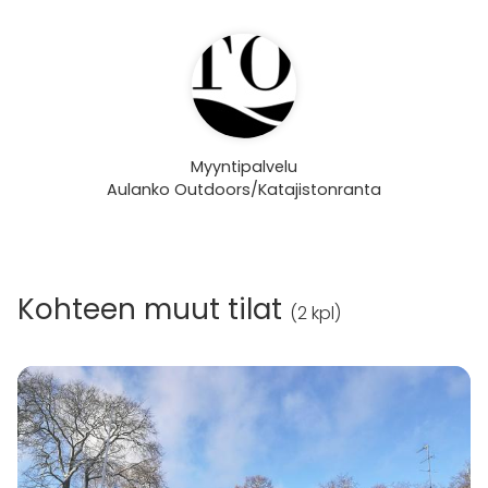
Myyntipalvelu
Aulanko Outdoors/Katajistonranta
Kohteen muut tilat
(
2 kpl
)