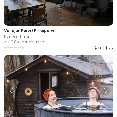
Vanajan Parvi / Pikkuparvi
Hämeenlinna
Alk. 210 € päivävuokra
14
25