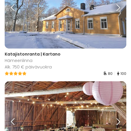
Katajistonranta | Kartano
Hämeenlinna
Alk. 750 € päivävuokra
80
100