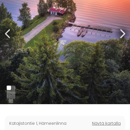
Katajistontie 1
,
Hämeenlinna
Näytä kartalla