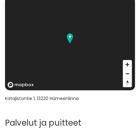
Katajistontie 1
,
13220
Hämeenlinna
Palvelut ja puitteet