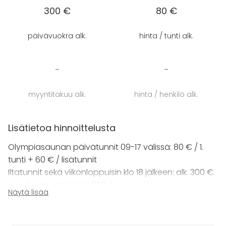
Vuokrattavana on myös palju, josta auringonlaskun
300 €
80 €
ihailu onnistuu erityisen hyvin.
Aivan saunan lähellä sijaitsee myös
päivävuokra alk.
hinta / tunti alk.
välinevuokraamomme, josta voi varata saunalle
sup-lautoja ja muita vesiliikuntavälineitä. Huom.
Perinnesauna ei sisällä yhteistä oleskelutilaa,
-
-
ainoastaan pienen vilvoittelutilan ja pukuhuoneen.
Olympiasauna on varattavissa toukokuusta
myyntitakuu alk.
hinta / henkilö alk.
lokakuuhun.
Lisätietoa hinnoittelusta
Olympiasaunan päivätunnit 09-17 välissä: 80 € / 1.
tunti + 60 € / lisätunnit
Iltatunnit sekä viikonloppuisin klo 18 jälkeen: alk. 300 €.
+ palju lämmitettynä 220 €
Näytä lisää
Pyyhevuokra 8 eur / hlö