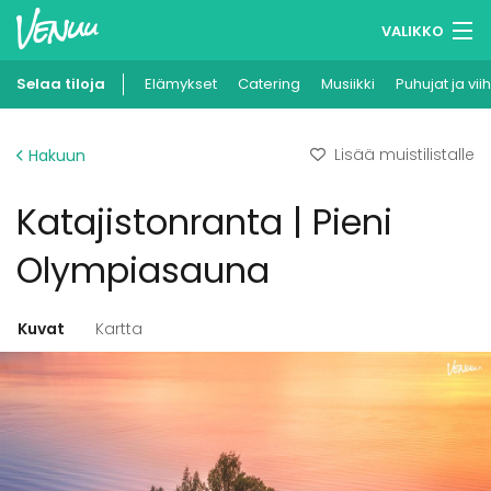
VALIKKO
Selaa tiloja
Elämykset
Muistilistasi
Catering
Musiikki
Puhujat ja vii
Kirjaudu
Lisää muistilistalle
Hakuun
Suomi
Katajistonranta | Pieni
Ilmoita kohteesi
Olympiasauna
Kuvat
Kartta