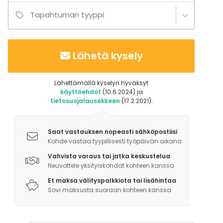
toimet - olimme kuitenkin rannassa tavoitettavissa
Tapahtuman tyyppi
koko illan. Kiitos kuitenkin palautteestasi, otamme
tämän nöyrästi vastaan ja pyrimme parantamaan
toimintaamme.”
Lähetä kysely
--
Lähettämällä kyselyn hyväksyt
käyttöehdot
(10.6.2024) ja
tietosuojalausekkeen
(17.2.2021).
Saat vastauksen nopeasti sähköpostiisi
Kohde vastaa tyypillisesti työpäivän aikana
Vahvista varaus tai jatka keskustelua
Neuvottele yksityiskohdat kohteen kanssa
Et maksa välityspalkkiota tai lisähintaa
Sovi maksusta suoraan kohteen kanssa