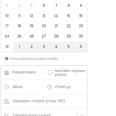
3
4
5
6
7
8
9
10
11
12
13
14
15
16
17
18
19
20
21
22
23
24
25
26
27
28
29
30
31
1
2
3
4
5
6
Varaustilanne kyselyn kautta
Muitakin sopivia
Päivämäärä
päiviä
Alkaa
Päättyy
Vieraiden määrä (max. 100)
Tapahtuman tyyppi