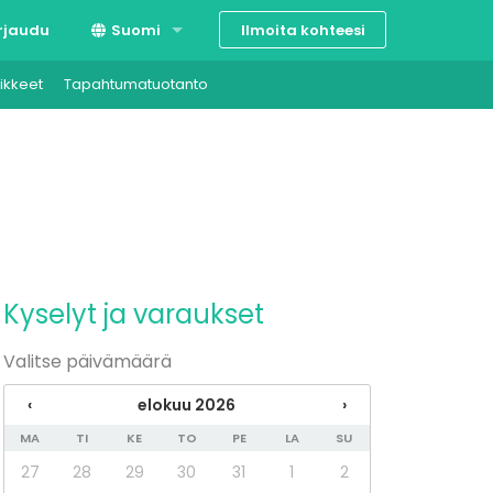
Ilmoita kohteesi
rjaudu
Suomi
ikkeet
Tapahtumatuotanto
Svenska
English
Kyselyt ja varaukset
Valitse päivämäärä
‹
elokuu 2026
›
MA
TI
KE
TO
PE
LA
SU
27
28
29
30
31
1
2