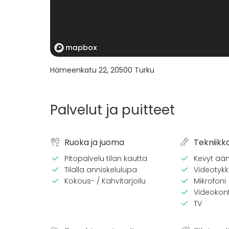
Hämeenkatu 22
,
20500
Turku
Palvelut ja puitteet
Ruoka ja juoma
Tekniikk
Pitopalvelu tilan kautta
Kevyt ään
Tilalla anniskelulupa
Videotykki
Kokous- / Kahvitarjoilu
Mikrofoni
Videokonf
TV