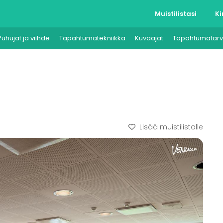
Muistilistasi
Ki
Puhujat ja viihde
Tapahtumatekniikka
Kuvaajat
Tapahtumatarv
Lisää muistilistalle