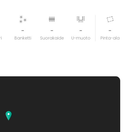
-
-
-
-
i
Banketti
Suorakaide
U-muoto
Pinta-ala