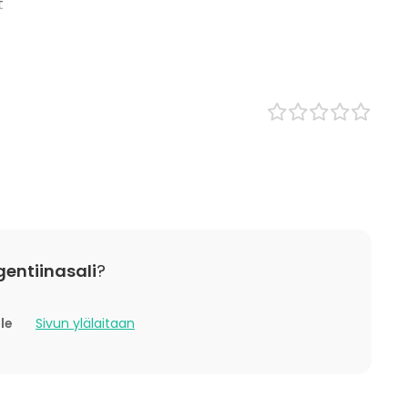
t
tila
uone
gentiinasali
?
lle
Sivun ylälaitaan