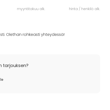
kautuva tila tarjoaa kuitenkin mahdollisuuksia moneen
myyntitakuu alk.
hinta / henkilö alk.
i yhteydessä, ja kerro toiveistasi.
ti. Olethan rohkeasti yhteydessä!
n tarjouksen?
lle