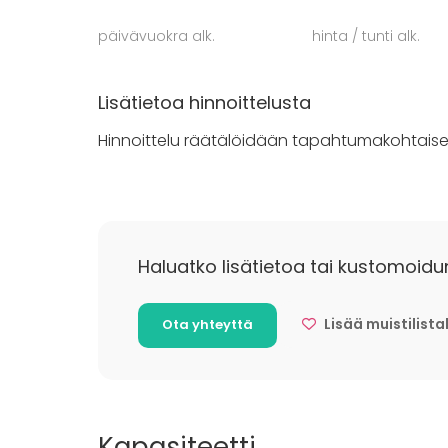
myös esimerkiksi tyhy-päivät ja illalliset. Mu
päivävuokra alk.
hinta / tunti alk.
muuhunkin tapahtumaan. Olethan siis rohkeast
Lisätietoa hinnoittelusta
Hinnoittelu räätälöidään tapahtumakohtaises
Haluatko lisätietoa tai kustomoidu
Lisää muistilista
Ota yhteyttä
Kapasiteetti