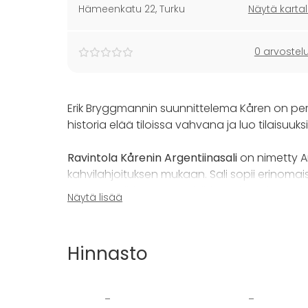
Hämeenkatu 22
,
Turku
Näytä kartal
0 arvostel
Erik Bryggmannin suunnittelema Kåren on perin
historia elää tiloissa vahvana ja luo tilaisu
Ravintola Kårenin Argentiinasali
on nimetty A
kahvilahjoituksen mukaan. Sali sopii erinomaises
seminaareihin ja näyttelyihin. Valoisa ja avoin 
Näytä lisää
se on muunneltavissa monipuolisesti tilaisuu
Sali koostuu kahdesta osasta, jotka voidaan jakaa
Hinnasto
suorassa yhteydessä Kårenin ruokasaliin, jo
Argentiinasali soveltuu 30-80 henkilölle. T
-
-
Argentiinasali on loistava valinta syntymäpäi