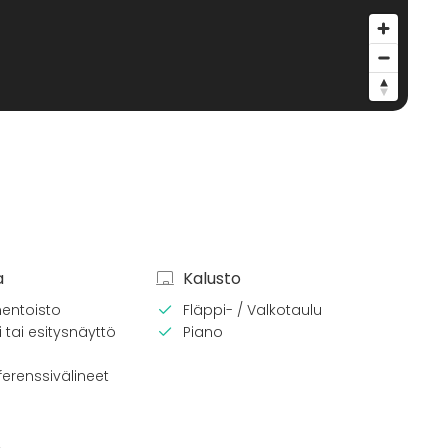
a
Kalusto
entoisto
Fläppi- / Valkotaulu
 tai esitysnäyttö
Piano
erenssivälineet