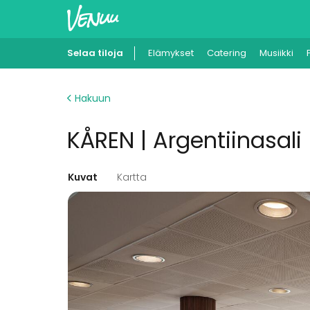
Selaa tiloja
Elämykset
Catering
Musiikki
Hakuun
KÅREN | Argentiinasali
Kuvat
Kartta