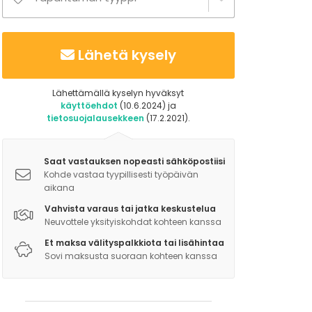
Lähetä kysely
Lähettämällä kyselyn hyväksyt
käyttöehdot
(10.6.2024) ja
tietosuojalausekkeen
(17.2.2021).
Saat vastauksen nopeasti sähköpostiisi
Kohde vastaa tyypillisesti työpäivän
aikana
Vahvista varaus tai jatka keskustelua
Neuvottele yksityiskohdat kohteen kanssa
Et maksa välityspalkkiota tai lisähintaa
Sovi maksusta suoraan kohteen kanssa