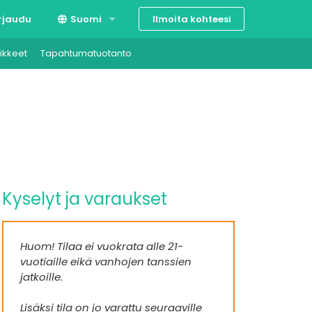
Ilmoita kohteesi
rjaudu
Suomi
ikkeet
Tapahtumatuotanto
Svenska
English
Kyselyt ja varaukset
Huom! Tilaa ei vuokrata alle 21-
vuotiaille eikä vanhojen tanssien
jatkoille.
Lisäksi tila on jo varattu seuraaville