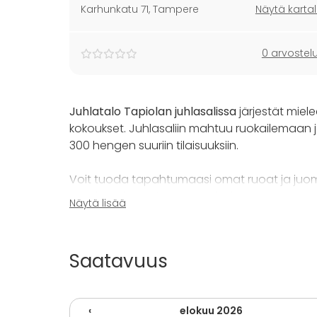
Karhunkatu 71
,
Tampere
Näytä kartal
0 arvostel
Juhlatalo Tapiolan juhlasalissa
järjestät miel
kokoukset. Juhlasaliin mahtuu ruokailemaan j
300 hengen suuriin tilaisuuksiin.
Voit tuoda tapahtumaasi omat ruoat ja juomat.
Pöydät tulee järjestää itse haluamaansa muoto
Näytä lisää
voi myös ostaa lisäpalveluna. Juhlatalo Tap
juhliisi pitopalvelun, juontajan, ohjelmaa, som
hääsuunnittelun. Kysythän näistä lisää!
Saatavuus
Tilavuokran yhteydessä käytössäsi on aulatila,
oheisohjelmaa kokouksien yhteyteen, tai puuha
‹
elokuu 2026
puoli ja täysin varusteltu keittiö. Kahvioon voi 