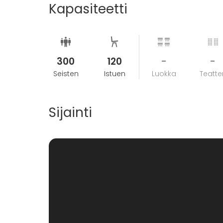
Kapasiteetti
300
120
-
-
Seisten
Istuen
Luokka
Teatter
Sijainti