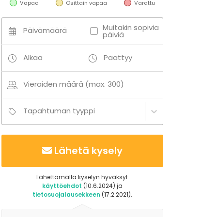
Vapaa
Osittain vapaa
Varattu
Muitakin sopivia
Päivämäärä
päiviä
Alkaa
Päättyy
Vieraiden määrä (max. 300)
Tapahtuman tyyppi
Lähetä kysely
Lähettämällä kyselyn hyväksyt
käyttöehdot
(10.6.2024) ja
tietosuojalausekkeen
(17.2.2021).