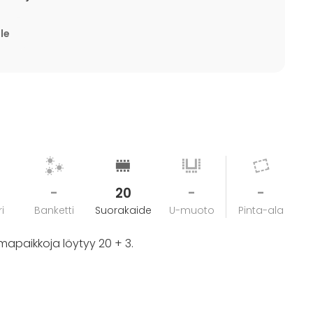
laista) alk. 500 €.
lle
 tunniksi, saunakabinetti kolmeksi tunniksi ja
-
20
-
-
i
Banketti
Suorakaide
U-muoto
Pinta-ala
mapaikkoja löytyy 20 + 3.