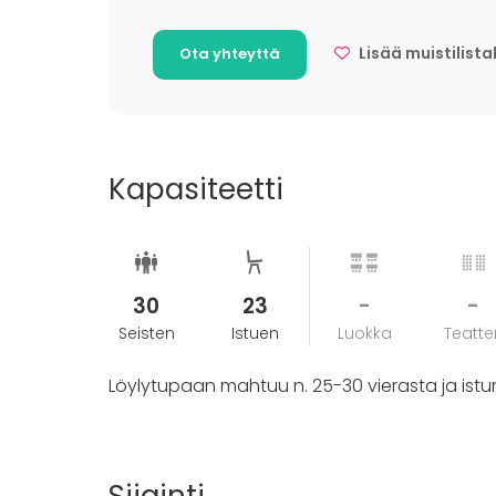
kabinetissa ja iltapäiväkahvi + makeaa tai suo
Lisää muistilista
Ota yhteyttä
6 hengen saunapaketti (sis. keilarata kahdeksi
kaskukimara-buffet) alk. 299 €.
Kapasiteetti
30
23
-
-
Seisten
Istuen
Luokka
Teatter
Löylytupaan mahtuu n. 25-30 vierasta ja istu