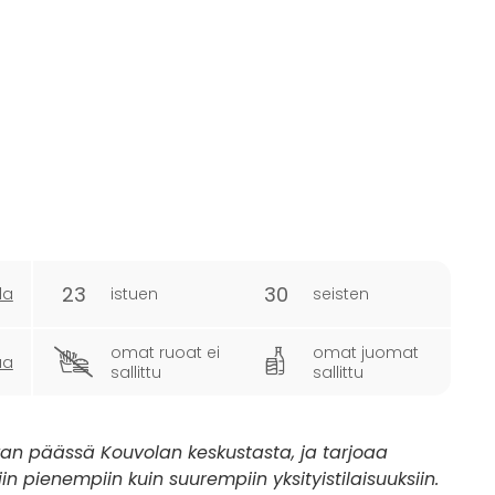
23
30
la
istuen
seisten
omat ruoat ei
omat juomat
ua
sallittu
sallittu
kan päässä Kouvolan keskustasta, ja tarjoaa
in pienempiin kuin suurempiin yksityistilaisuuksiin.