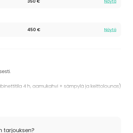
350 €
Näytä
450 €
Näytä
esti.
inettitila 4 h, aamukahvi + sämpylä ja keittolounas)
tila 4 h, aloituskahvi + suolaista ja ruokailu
n tarjouksen?
inettitila 8 h, aamukahvi + sämpylä, lounas