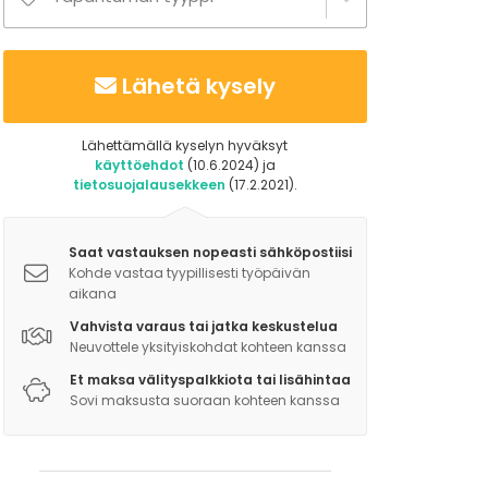
Lähetä kysely
Lähettämällä kyselyn hyväksyt
käyttöehdot
(10.6.2024) ja
tietosuojalausekkeen
(17.2.2021).
Saat vastauksen nopeasti sähköpostiisi
Kohde vastaa tyypillisesti työpäivän
aikana
Vahvista varaus tai jatka keskustelua
Neuvottele yksityiskohdat kohteen kanssa
Et maksa välityspalkkiota tai lisähintaa
Sovi maksusta suoraan kohteen kanssa