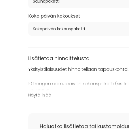
Saunapaketti
Koko päivän kokoukset
Kokopäivän kokouspaketti
Lisätietoa hinnoittelusta
Yksityistilaisuudet hinnoitellaan tapauskohtais
10 hengen aamupäivän kokouspaketti (sis. kab
alk. 295 €.
Näytä lisää
10 hengen iltapäivän kokouspaketti (sis. kokous
kabinetissa) alk. 335 €.
Haluatko lisätietoa tai kustomoidu
10 hengen kokopäivän kokouspaketti (sis. kab