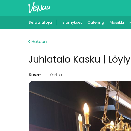
Selaa tiloja
Elämykset
Catering
Musiikki
Hakuun
Juhlatalo Kasku | Löyl
Kuvat
Kartta