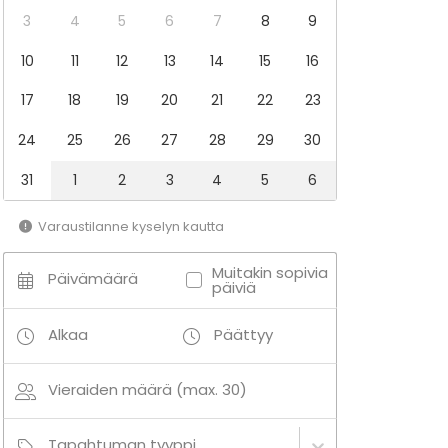
3
4
5
6
7
8
9
10
11
12
13
14
15
16
17
18
19
20
21
22
23
24
25
26
27
28
29
30
31
1
2
3
4
5
6
Varaustilanne kyselyn kautta
Muitakin sopivia
Päivämäärä
päiviä
Alkaa
Päättyy
Vieraiden määrä (max. 30)
Tapahtuman tyyppi