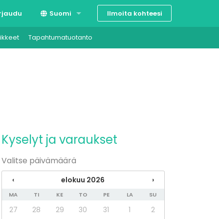
Ilmoita kohteesi
rjaudu
Suomi
ikkeet
Tapahtumatuotanto
Svenska
English
Kyselyt ja varaukset
Valitse päivämäärä
‹
elokuu 2026
›
MA
TI
KE
TO
PE
LA
SU
27
28
29
30
31
1
2