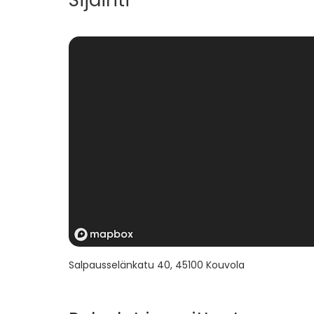
Sijainti
Salpausselänkatu 40
,
45100
Kouvola