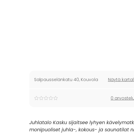
Salpausselänkatu 40
,
Kouvola
Näytä kartal
0 arvostel
Juhlatalo Kasku sijaitsee lyhyen kävelymat
monipuoliset juhla-, kokous- ja saunatilat ni