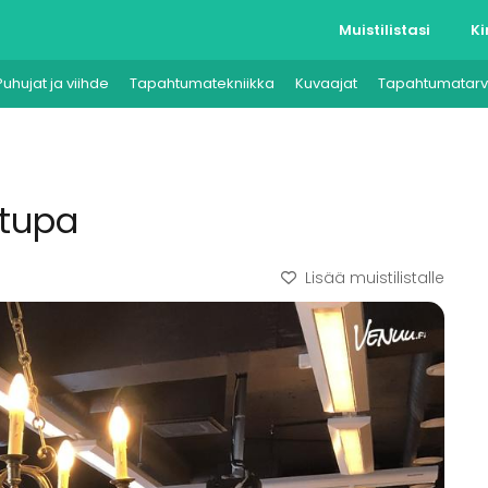
Muistilistasi
Ki
Puhujat ja viihde
Tapahtumatekniikka
Kuvaajat
Tapahtumatarv
ytupa
Lisää muistilistalle